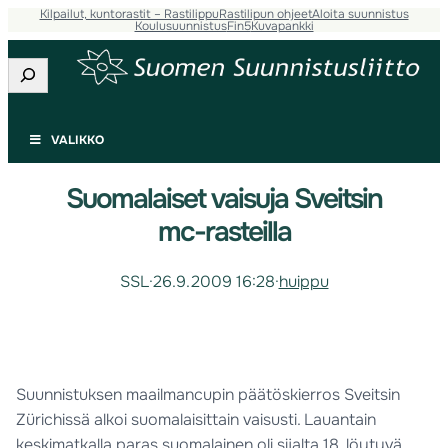
Kilpailut, kuntorastit – Rastilippu
Rastilipun ohjeet
Aloita suunnistus
Koulusuunnistus
Fin5
Kuvapankki
Etsi
VALIKKO
Suomalaiset vaisuja Sveitsin
mc-rasteilla
SSL
·
26.9.2009 16:28
·
huippu
Suunnistuksen maailmancupin päätöskierros Sveitsin
Zürichissä alkoi suomalaisittain vaisusti. Lauantain
keskimatkalla paras suomalainen oli sijalta 18. löytyvä