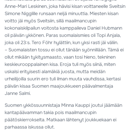
Anne-Mari Leskinen, joka hävisi kisan voittaneelle Sveitsin
Simone Nigglille runsaan neljä minuuttia. Miesten kisan
voitto jäi myös Sveitsiin, sillä maailmancupin
kokonaiskilpailun voitosta kamppaileva Daniel Hubmann
oli päivän ykkönen. Paras suomalaismies oli Topi Anjala,
joka oli 23:s. Tero Föhr hylättiin, kun yksi rasti jäi väliin.
– Suomalaisten tossu ei ollut tänään syönnillään. Tämä ei
ollut mikään tykitysmaasto, vaan tosi hieno, tekninen
keskieurooppalainen kisa. Eroja tuli myös siinä, miten
uskalsi erityisesti alamäkiä juosta, mutta meidän
urheilijoilla suurin ero tuli ilman muuta vauhdissa, kertasi
päivän kisaa Suomen maajoukkueen päävalmentaja
Janne Salmi.
Suomen ykkössuunnistaja Minna Kauppi joutui jäämään
kantapäävamman takia pois maailmancupin
päätöskierrokselta. Matkaan lähtenyt joukkuekaan ei
parhaassa iskussa ollut.