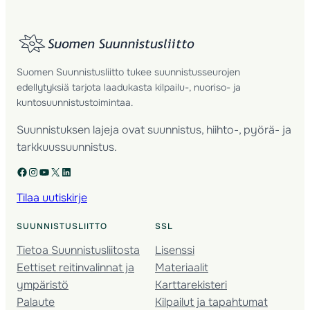
Suomen Suunnistusliitto tukee suunnistusseurojen
edellytyksiä tarjota laadukasta kilpailu-, nuoriso- ja
kuntosuunnistustoimintaa.
Suunnistuksen lajeja ovat suunnistus, hiihto-, pyörä- ja
tarkkuussuunnistus.
Facebook
Instagram
YouTube
X
LinkedIn
Tilaa uutiskirje
SUUNNISTUSLIITTO
SSL
Tietoa Suunnistusliitosta
Lisenssi
Eettiset reitinvalinnat ja
Materiaalit
ympäristö
Karttarekisteri
Palaute
Kilpailut ja tapahtumat