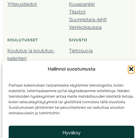
Yhteystiedot
Kuvapankki
Tilastot
Suunnistaja-lehti
Verkkokauppa
KOULUTUKSET
SIVUSTO
Koulutus ja koulutus­
Tietosuoja
kalenteri
Nuorison koulutukset
Hallinnoi suostumusta
Seura­kehittäminen
Valmentaja­koulutus
Parhaan kokemuksen tarjoamiseksi käytämme teknologioita, kuten
Kartoitus
evästeitä, tallentaaksemme ja/tai käyttääksemme laitetietoja. Näiden
Ratamestari
tekniikoiden hyväksyminen antaa meille mahdollisuuden käsitellä tietoja,
kuten selauskäyttäytymistä tai yksilöllisiä tunnuksia tällä sivustolla.
Suostumuksen jättäminen tai peruuttaminen voi vaikuttaa sivuston
Suomen Suunnistusliitto
© 2025 ·
· Valimotie 10, 00380 Helsinki, Finland
ominaisuuksiin ja toimintoihin.
info(a)suunnistusliitto.fi,
Rastilipun asiat
: rastilippu(a)suunnistusliitto.fi
Hyväksy