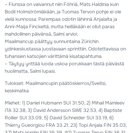
– Flunssa on vaivannut niin Föhriä, Mats Haldinia kuin
Bodil Holmströmiäkään, ja Tuomas Tervon pohje ei ole
vielä kunnossa. Parempaa odotin lähinnä Anjalalta ja
Anni-Maija Finckeltä, mutta heilläkään ei ollut paras
mahdollinen päivänsä, Salmi arvioi.
Maailmancup päättyy sunnuntaina Zürichin
ydinkeskustassa juostavaan sprinttiin. Odotettavissa on
tuhansien katsojien värittämä kisatapahtuma.
– Täytyy yrittää luoda uskoa porukkaan tästä päivästä
huolimatta, Salmi lupasi.
Tulokset: Maailmancupin päätöskierros/Sveitsi,
keskimatka
Miehet: 1) Daniel Hubmann SUI 31.50, 2) Mihail Mamleev
ITA 32.38, 3) David Andersson SWE 32.53, 4) Baptiste
Rollier SUI 33.09, 5) David Schneider SUI 33.19, 6)
Thierry Gueorgiou FRA 33.21, 23) Topi Anjala FIN 35.03,
32) Mats Haldin FIN 35.39, 40) Tuomas Tervo FIN 36.31,