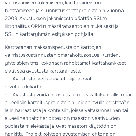
valmistamisen tukemiseen, kartta-aineiston
tuottamiseen ja suunnistuskarttaprojekteihin vuonna
2009. Avustuksen jakamisesta päättää SSL:n
liittohallitus OPM:n määrärahaehtojen mukaisesti ja
SSL:n karttaryhmän esityksen pohjalta.
Karttarahan maksamisperuste on karttojen
valmistuskustannusten omarahoitusosuus. Kuntien,
yhteisöjen tms. kokonaan rahoittamat karttahankkeet
eivät saa avustusta karttarahasta.
– Avustusta jaettaessa etusijalla ovat
arvokilpailukartat
– Avustusta voidaan osoittaa myös valtakunnallisiin tai
alueellisiin kartoitusprojekteihin, joiden avulla edistetään
lajin harrastusta ja kohteisiin, joissa valtakunnallinen tai
alueellinen taitoharjoittelu on maaston vaativuuden
puolesta mielekästä ja luvat maaston käyttöön on
hankittu. Projektikohteen avustamisen ehtona on