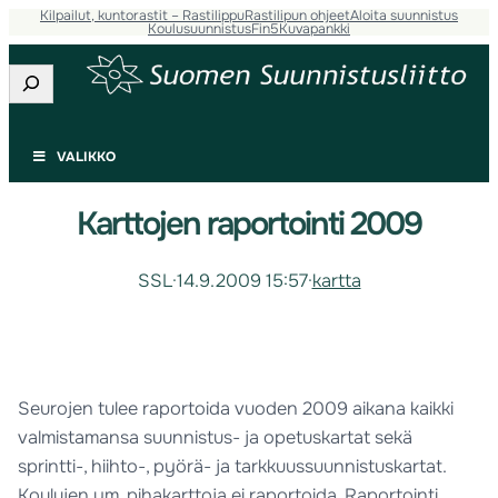
Kilpailut, kuntorastit – Rastilippu
Rastilipun ohjeet
Aloita suunnistus
Koulusuunnistus
Fin5
Kuvapankki
Etsi
VALIKKO
Karttojen raportointi 2009
SSL
·
14.9.2009 15:57
·
kartta
Seurojen tulee raportoida vuoden 2009 aikana kaikki
valmistamansa suunnistus- ja opetuskartat sekä
sprintti-, hiihto-, pyörä- ja tarkkuussuunnistuskartat.
Koulujen ym. pihakarttoja ei raportoida. Raportointi