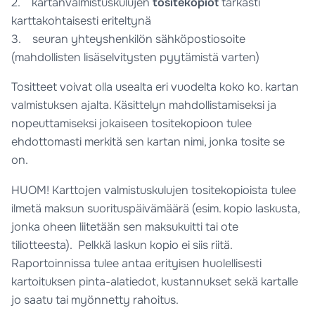
2. kartanvalmistuskulujen
tositekopiot
tarkasti
karttakohtaisesti eriteltynä
3. seuran yhteyshenkilön sähköpostiosoite
(mahdollisten lisäselvitysten pyytämistä varten)
Tositteet voivat olla usealta eri vuodelta koko ko. kartan
valmistuksen ajalta. Käsittelyn mahdollistamiseksi ja
nopeuttamiseksi jokaiseen tositekopioon tulee
ehdottomasti merkitä sen kartan nimi, jonka tosite se
on.
HUOM! Karttojen valmistuskulujen tositekopioista tulee
ilmetä maksun suorituspäivämäärä (esim. kopio laskusta,
jonka oheen liitetään sen maksukuitti tai ote
tiliotteesta). Pelkkä laskun kopio ei siis riitä.
Raportoinnissa tulee antaa erityisen huolellisesti
kartoituksen pinta-alatiedot, kustannukset sekä kartalle
jo saatu tai myönnetty rahoitus.