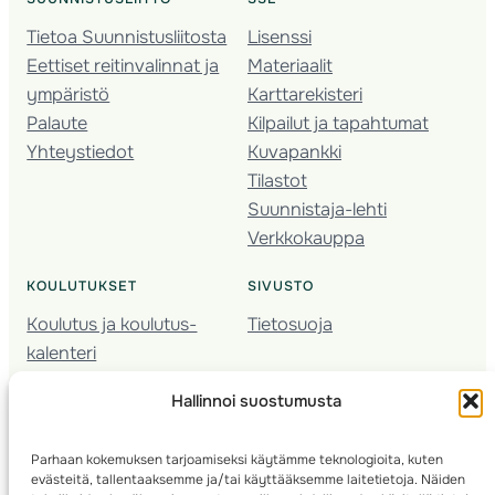
Tietoa Suunnistusliitosta
Lisenssi
Eettiset reitinvalinnat ja
Materiaalit
ympäristö
Karttarekisteri
Palaute
Kilpailut ja tapahtumat
Yhteystiedot
Kuvapankki
Tilastot
Suunnistaja-lehti
Verkkokauppa
KOULUTUKSET
SIVUSTO
Koulutus ja koulutus­
Tietosuoja
kalenteri
Nuorison koulutukset
Hallinnoi suostumusta
Seura­kehittäminen
Valmentaja­koulutus
Parhaan kokemuksen tarjoamiseksi käytämme teknologioita, kuten
Kartoitus
evästeitä, tallentaaksemme ja/tai käyttääksemme laitetietoja. Näiden