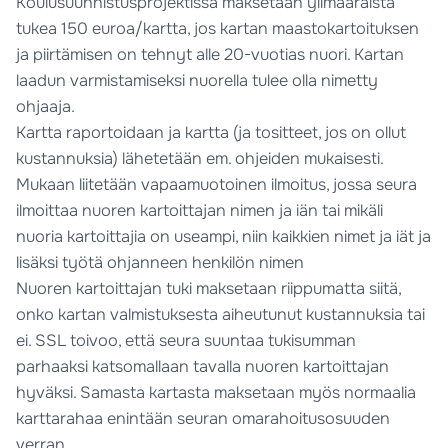
Koulusuunnistusprojektissa maksetaan ylimääräistä
tukea 150 euroa/kartta, jos kartan maastokartoituksen
ja piirtämisen on tehnyt alle 20-vuotias nuori. Kartan
laadun varmistamiseksi nuorella tulee olla nimetty
ohjaaja.
Kartta raportoidaan ja kartta (ja tositteet, jos on ollut
kustannuksia) lähetetään em. ohjeiden mukaisesti.
Mukaan liitetään vapaamuotoinen ilmoitus, jossa seura
ilmoittaa nuoren kartoittajan nimen ja iän tai mikäli
nuoria kartoittajia on useampi, niin kaikkien nimet ja iät ja
lisäksi työtä ohjanneen henkilön nimen
Nuoren kartoittajan tuki maksetaan riippumatta siitä,
onko kartan valmistuksesta aiheutunut kustannuksia tai
ei. SSL toivoo, että seura suuntaa tukisumman
parhaaksi katsomallaan tavalla nuoren kartoittajan
hyväksi. Samasta kartasta maksetaan myös normaalia
karttarahaa enintään seuran omarahoitusosuuden
verran.