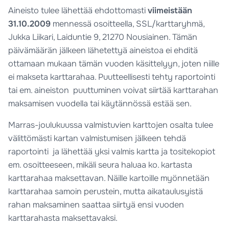
Aineisto tulee lähettää ehdottomasti
viimeistään
31.10.2009
mennessä osoitteella, SSL/karttaryhmä,
Jukka Liikari, Laiduntie 9, 21270 Nousiainen. Tämän
päivämäärän jälkeen lähetettyä aineistoa ei ehditä
ottamaan mukaan tämän vuoden käsittelyyn, joten niille
ei makseta karttarahaa. Puutteellisesti tehty raportointi
tai em. aineiston puuttuminen voivat siirtää karttarahan
maksamisen vuodella tai käytännössä estää sen.
Marras-joulukuussa valmistuvien karttojen osalta tulee
välittömästi kartan valmistumisen jälkeen tehdä
raportointi ja lähettää yksi valmis kartta ja tositekopiot
em. osoitteeseen, mikäli seura haluaa ko. kartasta
karttarahaa maksettavan. Näille kartoille myönnetään
karttarahaa samoin perustein, mutta aikataulusyistä
rahan maksaminen saattaa siirtyä ensi vuoden
karttarahasta maksettavaksi.