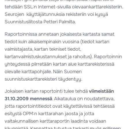
tehdään SSL:n Internet-sivuilla olevaankarttarekisteriin.
Seurojen käyttäjätunnuksia rekisteriin voi kysyä
Suunnistusliitosta Petteri Palmilta.
Raportoinnissa annetaan jokaisesta kartasta samat
tiedot kuin aikaisempinakin vuosina (tiedot kartan
valmistajasta, kartan tekniset tiedot,
kartanvalmistuskustannukset ja rahoitus). Raportoinnin
yhteydessä piirretään kartan alue karttarekisterissä
olevalle karttapohjalle. Näin Suomen
suunnistuskarttarekisteri täydentyy.
Jokaisen kartan raportointi tulee tehdä
viimeistään
31.10.2009 mennessä
. Aikataulua on noudatettava,
jotta raportointitiedot ovat käytettävissä tehtäessä
esitystä OPM:n karttarahan jaosta ja jotta
valtakunnallisen karttaraportin laadinta voidaan
käynnistää. Kannattaa tutustua tarkasti myös erilliseen