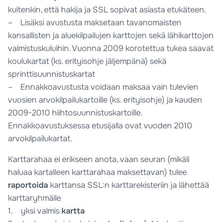
kuitenkin, että hakija ja SSL sopivat asiasta etukäteen.
– Lisäksi avustusta maksetaan tavanomaisten
kansallisten ja aluekilpailujen karttojen sekä lähikarttojen
valmistuskuluihin. Vuonna 2009 korotettua tukea saavat
koulukartat (ks. erityisohje jäljempänä) sekä
sprinttisuunnistuskartat
– Ennakkoavustusta voidaan maksaa vain tulevien
vuosien arvokilpailukartoille (ks. erityisohje) ja kauden
2009-2010 hiihtosuunnistuskartoille.
Ennakkoavustuksessa etusijalla ovat vuoden 2010
arvokilpailukartat.
Karttarahaa ei erikseen anota, vaan seuran (mikäli
haluaa kartalleen karttarahaa maksettavan) tulee
raportoida
karttansa SSL:n karttarekisteriin ja lähettää
karttaryhmälle
1. yksi valmis
kartta