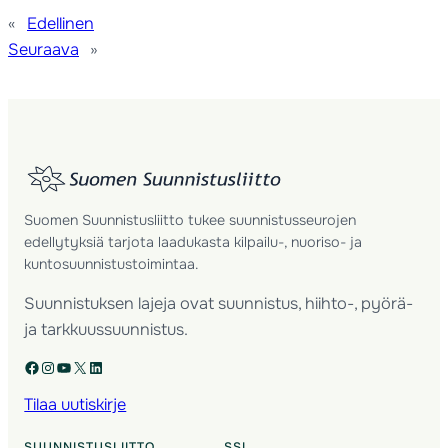
«
Edellinen
Seuraava
»
Suomen Suunnistusliitto tukee suunnistusseurojen
edellytyksiä tarjota laadukasta kilpailu-, nuoriso- ja
kuntosuunnistustoimintaa.
Suunnistuksen lajeja ovat suunnistus, hiihto-, pyörä-
ja tarkkuussuunnistus.
Facebook
Instagram
YouTube
X
LinkedIn
Tilaa uutiskirje
SUUNNISTUSLIITTO
SSL