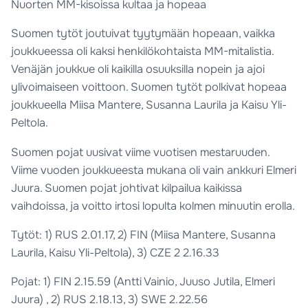
Nuorten MM-kisoissa kultaa ja hopeaa
Suomen tytöt joutuivat tyytymään hopeaan, vaikka
joukkueessa oli kaksi henkilökohtaista MM-mitalistia.
Venäjän joukkue oli kaikilla osuuksilla nopein ja ajoi
ylivoimaiseen voittoon. Suomen tytöt polkivat hopeaa
joukkueella Miisa Mantere, Susanna Laurila ja Kaisu Yli-
Peltola.
Suomen pojat uusivat viime vuotisen mestaruuden.
Viime vuoden joukkueesta mukana oli vain ankkuri Elmeri
Juura. Suomen pojat johtivat kilpailua kaikissa
vaihdoissa, ja voitto irtosi lopulta kolmen minuutin erolla.
Tytöt: 1) RUS 2.01.17, 2) FIN (Miisa Mantere, Susanna
Laurila, Kaisu Yli-Peltola), 3) CZE 2 2.16.33
Pojat: 1) FIN 2.15.59 (Antti Vainio, Juuso Jutila, Elmeri
Juura) , 2) RUS 2.18.13, 3) SWE 2.22.56