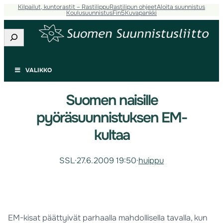
Kilpailut, kuntorastit – Rastilippu
Rastilipun ohjeet
Aloita suunnistus
Koulusuunnistus
Fin5
Kuvapankki
Etsi
VALIKKO
Suomen naisille
pyöräsuunnistuksen EM-
kultaa
SSL
·
27.6.2009 19:50
·
huippu
EM-kisat päättyivät parhaalla mahdollisella tavalla, kun