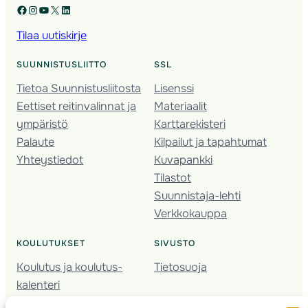
Facebook
Instagram
YouTube
X
LinkedIn
Tilaa uutiskirje
SUUNNISTUSLIITTO
SSL
Tietoa Suunnistusliitosta
Lisenssi
Eettiset reitinvalinnat ja
Materiaalit
ympäristö
Karttarekisteri
Palaute
Kilpailut ja tapahtumat
Yhteystiedot
Kuvapankki
Tilastot
Suunnistaja-lehti
Verkkokauppa
KOULUTUKSET
SIVUSTO
Koulutus ja koulutus­
Tietosuoja
kalenteri
Nuorison koulutukset