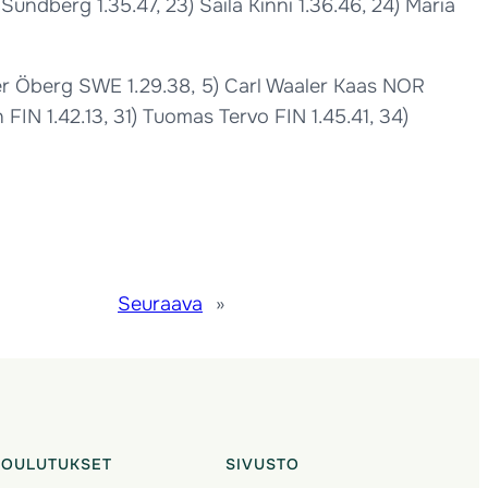
 Sundberg 1.35.47, 23) Saila Kinni 1.36.46, 24) Maria
er Öberg SWE 1.29.38, 5) Carl Waaler Kaas NOR
 FIN 1.42.13, 31) Tuomas Tervo FIN 1.45.41, 34)
Seuraava
»
KOULUTUKSET
SIVUSTO