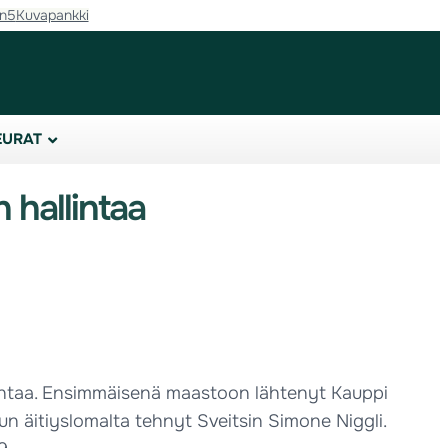
in5
Kuvapankki
EURAT
 hallintaa
llintaa. Ensimmäisenä maastoon lähtenyt Kauppi
un äitiyslomalta tehnyt Sveitsin Simone Niggli.