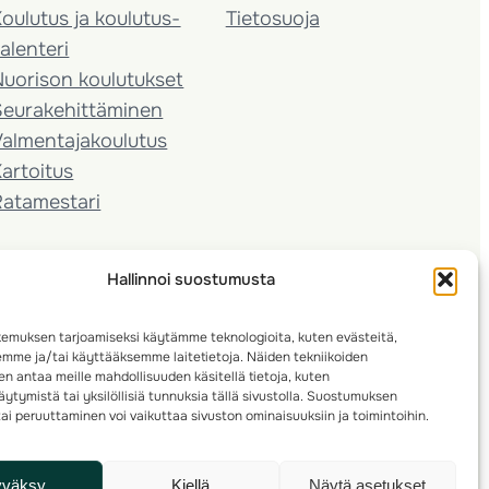
oulutus ja koulutus­
Tietosuoja
alenteri
Nuorison koulutukset
Seura­kehittäminen
almentaja­koulutus
artoitus
Ratamestari
Hallinnoi suostumusta
emuksen tarjoamiseksi käytämme teknologioita, kuten evästeitä,
emme ja/tai käyttääksemme laitetietoja. Näiden tekniikoiden
n antaa meille mahdollisuuden käsitellä tietoja, kuten
ytymistä tai yksilöllisiä tunnuksia tällä sivustolla. Suostumuksen
ai peruuttaminen voi vaikuttaa sivuston ominaisuuksiin ja toimintoihin.
yväksy
Kiellä
Näytä asetukset