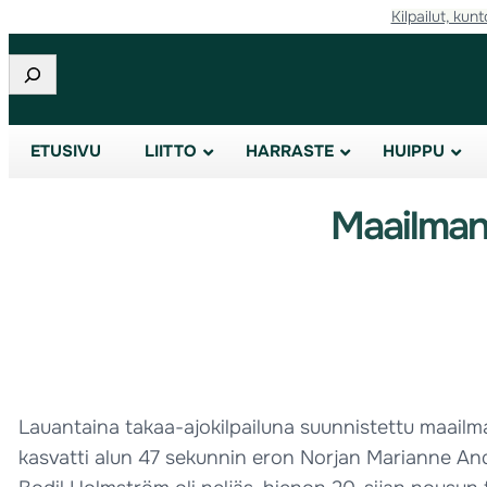
Kilpailut, kunt
Etsi
ETUSIVU
LIITTO
HARRASTE
HUIPPU
Maailmanc
Lauantaina takaa-ajokilpailuna suunnistettu maailm
kasvatti alun 47 sekunnin eron Norjan Marianne Ander