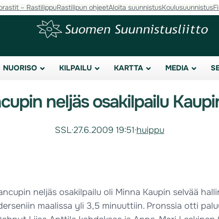
orastit – Rastilippu
Rastilipun ohjeet
Aloita suunnistus
Koulusuunnistus
F
NUORISO
KILPAILU
KARTTA
MEDIA
S
upin neljäs osakilpailu Kaupin
SSL
·
27.6.2009 19:51
·
huippu
ancupin neljäs osakilpailu oli Minna Kaupin selvää ha
seniin maalissa yli 3,5 minuuttiin. Pronssia otti palu