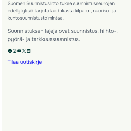
Suomen Suunnistusliitto tukee suunnistusseurojen
edellytyksiä tarjota laadukasta kilpailu-, nuoriso- ja
kuntosuunnistustoimintaa.
Suunnistuksen lajeja ovat suunnistus, hiihto-,
pyörä- ja tarkkuussuunnistus.
Facebook
Instagram
YouTube
X
LinkedIn
Tilaa uutiskirje