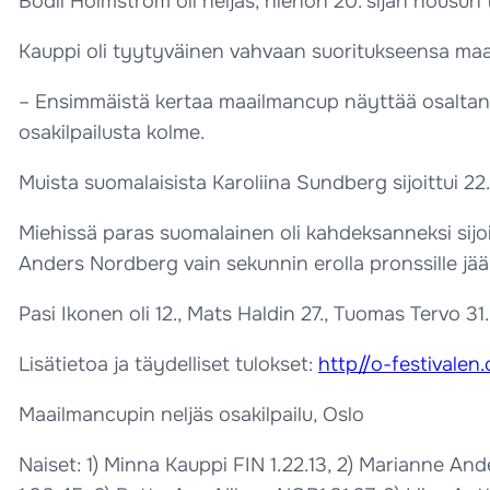
Bodil Holmström oli neljäs, hienon 20. sijan nousun
Kauppi oli tyytyväinen vahvaan suoritukseensa maa
– Ensimmäistä kertaa maailmancup näyttää osaltani 
osakilpailusta kolme.
Muista suomalaisista Karoliina Sundberg sijoittui 22.,
Miehissä paras suomalainen oli kahdeksanneksi sijo
Anders Nordberg vain sekunnin erolla pronssille jä
Pasi Ikonen oli 12., Mats Haldin 27., Tuomas Tervo 31
Lisätietoa ja täydelliset tulokset:
http//o-festivalen
Maailmancupin neljäs osakilpailu, Oslo
Naiset: 1) Minna Kauppi FIN 1.22.13, 2) Marianne An