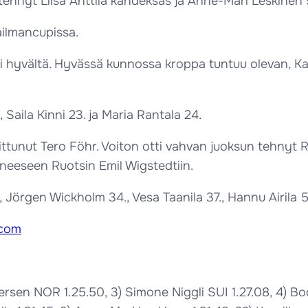
 tehnyt Liisa Anttila kahdeksas ja Anne-Mari Leskinen 
ilmancupissa.
hyvältä. Hyvässä kunnossa kroppa tuntuu olevan, Kaup
 Saila Kinni 23. ja Maria Rantala 24.
ittunut Tero Föhr. Voiton otti vahvan juoksun tehnyt 
äneeseen Ruotsin Emil Wigstedtiin.
., Jörgen Wickholm 34., Vesa Taanila 37., Hannu Airila 
.com
dersen NOR 1.25.50, 3) Simone Niggli SUI 1.27.08, 4) B