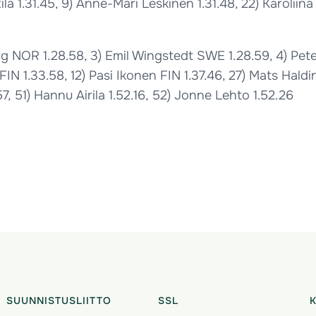
ila 1.31.45, 9) Anne-Mari Leskinen 1.31.48, 22) Karoliina
g NOR 1.28.58, 3) Emil Wingstedt SWE 1.28.59, 4) Pet
FIN 1.33.58, 12) Pasi Ikonen FIN 1.37.46, 27) Mats Haldin
7, 51) Hannu Airila 1.52.16, 52) Jonne Lehto 1.52.26
SUUNNISTUSLIITTO
SSL