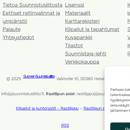
Tietoa Suunnistusliitosta
Lisenssi
K
Eettiset reitinvalinnat ja
Materiaalit
k
ympäristö
Karttarekisteri
Palaute
Kilpailut ja tapahtumat
Yhteystiedot
Kuvapankki
V
Tilastot
K
Suunnistaja-lehti
Verkkokauppa
Suomen Suunnistusliitto
© 2025 ·
· Valimotie 10, 00380 Helsinki, Finland
Parhaan kok
info(a)suunnistusliitto.fi,
Rastilipun asiat
: rastilippu(a)suunnistusliitto.fi
tallentaaks
hyväksymine
selauskäyttä
Kilpailut ja kuntorastit – Rastilippu
:::
Rastilipun ohjeet
jättäminen t
RSS
H