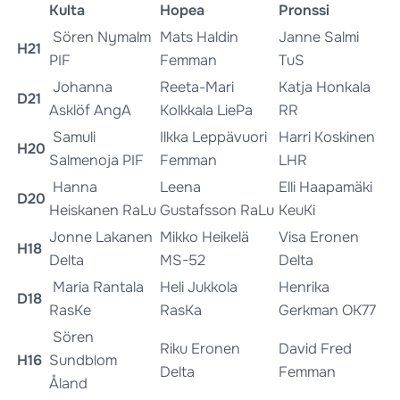
Kulta
Hopea
Pronssi
Sören Nymalm
Mats Haldin
Janne Salmi
H21
PIF
Femman
TuS
Johanna
Reeta-Mari
Katja Honkala
D21
Asklöf AngA
Kolkkala LiePa
RR
Samuli
Ilkka Leppävuori
Harri Koskinen
H20
Salmenoja PIF
Femman
LHR
Hanna
Leena
Elli Haapamäki
D20
Heiskanen RaLu
Gustafsson RaLu
KeuKi
Jonne Lakanen
Mikko Heikelä
Visa Eronen
H18
Delta
MS-52
Delta
Maria Rantala
Heli Jukkola
Henrika
D18
RasKe
RasKa
Gerkman OK77
Sören
Riku Eronen
David Fred
H16
Sundblom
Delta
Femman
Åland