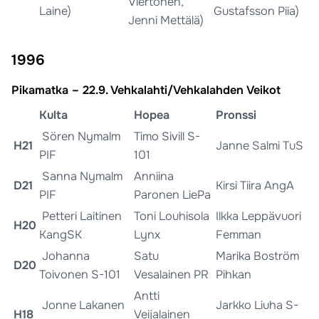
Viertonen,
Laine)
Gustafsson Piia)
Jenni Mettälä)
1996
Pikamatka – 22.9. Vehkalahti/Vehkalahden Veikot
Kulta
Hopea
Pronssi
Sören Nymalm
Timo Sivill S-
H21
Janne Salmi TuS
PIF
101
Sanna Nymalm
Anniina
D21
Kirsi Tiira AngA
PIF
Paronen LiePa
Petteri Laitinen
Toni Louhisola
Ilkka Leppävuori
H20
KangSK
Lynx
Femman
Johanna
Satu
Marika Boström
D20
Toivonen S-101
Vesalainen PR
Pihkan
Antti
Jonne Lakanen
Jarkko Liuha S-
H18
Veijalainen