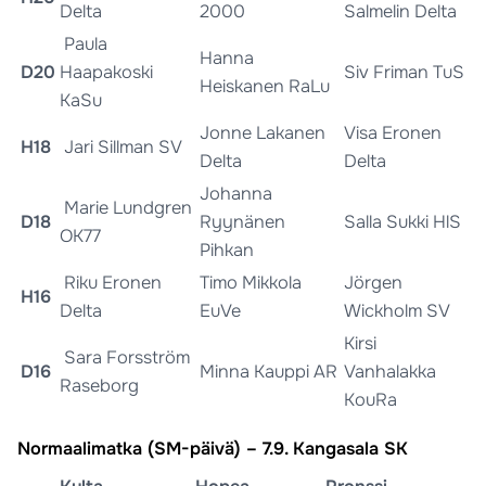
Delta
2000
Salmelin Delta
Paula
Hanna
D20
Haapakoski
Siv Friman TuS
Heiskanen RaLu
KaSu
Jonne Lakanen
Visa Eronen
H18
Jari Sillman SV
Delta
Delta
Johanna
Marie Lundgren
D18
Ryynänen
Salla Sukki HlS
OK77
Pihkan
Riku Eronen
Timo Mikkola
Jörgen
H16
Delta
EuVe
Wickholm SV
Kirsi
Sara Forsström
D16
Minna Kauppi AR
Vanhalakka
Raseborg
KouRa
Normaalimatka (SM-päivä) – 7.9. Kangasala SK