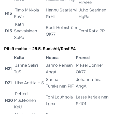
HirvHe
Timo Mikkola
Hannu Saarijärvi
Juho Saarinen
H15
EuVe
PirHi
HyRa
Katri
Bodil Holmström
D15
Saavalainen
Terhi Ratia PR
OK77
SaRa
Pitkä matka – 25.5. Suolahti/RastiE4
Kulta
Hopea
Pronssi
Janne Salmi
Jarmo Reiman
Mikael Donner
H21
TuS
AngA
OK77
Sanna
Johanna Tiira
D21
Liisa Anttila HlS
Turakainen PIF
AngA
Petteri
Toni Louhisola
Lasse Karjalainen
H20
Muukkonen
Lynx
S-101
KeU