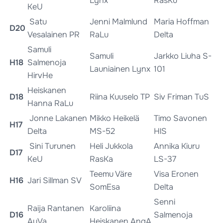
Lynx
RasKu
KeU
Satu
Jenni Malmlund
Maria Hoffman
D20
Vesalainen PR
RaLu
Delta
Samuli
Samuli
Jarkko Liuha S-
H18
Salmenoja
Launiainen Lynx
101
HirvHe
Heiskanen
D18
Riina Kuuselo TP
Siv Friman TuS
Hanna RaLu
Jonne Lakanen
Mikko Heikelä
Timo Savonen
H17
Delta
MS-52
HlS
Sini Turunen
Heli Jukkola
Annika Kiuru
D17
KeU
RasKa
LS-37
Teemu Väre
Visa Eronen
H16
Jari Sillman SV
SomEsa
Delta
Senni
Raija Rantanen
Karoliina
D16
Salmenoja
AuVa
Heiskanen AngA