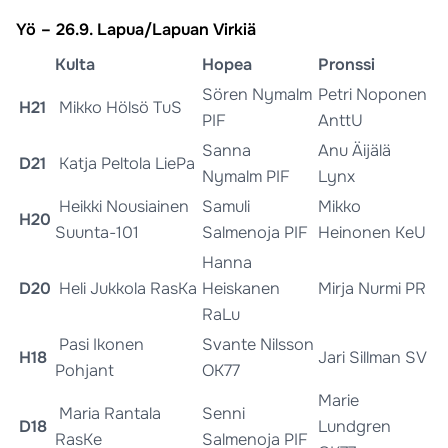
Yö – 26.9. Lapua/Lapuan Virkiä
Kulta
Hopea
Pronssi
Sören Nymalm
Petri Noponen
H21
Mikko Hölsö TuS
PIF
AnttU
Sanna
Anu Äijälä
D21
Katja Peltola LiePa
Nymalm PIF
Lynx
Heikki Nousiainen
Samuli
Mikko
H20
Suunta-101
Salmenoja PIF
Heinonen KeU
Hanna
D20
Heli Jukkola RasKa
Heiskanen
Mirja Nurmi PR
RaLu
Pasi Ikonen
Svante Nilsson
H18
Jari Sillman SV
Pohjant
OK77
Marie
Maria Rantala
Senni
D18
Lundgren
RasKe
Salmenoja PIF