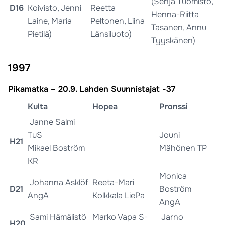
(Senja Tuomisto,
D16
Koivisto, Jenni
Reetta
Henna-Riitta
Laine, Maria
Peltonen, Liina
Tasanen, Annu
Pietilä)
Länsiluoto)
Tyyskänen)
1997
Pikamatka – 20.9. Lahden Suunnistajat -37
Kulta
Hopea
Pronssi
Janne Salmi
TuS
Jouni
H21
Mikael Boström
Mähönen TP
KR
Monica
Johanna Asklöf
Reeta-Mari
D21
Boström
AngA
Kolkkala LiePa
AngA
Sami Hämälistö
Marko Vapa S-
Jarno
H20