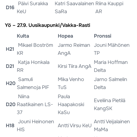
Päivi Surakka
Katri Saavalainen
Riina Kauppi
D16
KeU
SaRa
AR
Yö – 27.9. Uusikaupunki/Vakka-Rasti
Kulta
Hopea
Pronssi
Mikael Boström
Jarmo Reiman
Jouni Mähönen
H21
KR
AngA
TP
Katja Honkala
Maria Hoffman
D21
Kirsi Tiira AngA
RR
Delta
Samuli
Mika Venho
Jarno Salmelin
H20
Salmenoja PIF
TuS
Delta
Niina
Paula
Eveliina Pietilä
D20
Raatikainen LS-
Haapakoski
KangSK
37
KaSu
Jouni Heinonen
Antti Veijalainen
H18
Antti Virsu KeU
HlS
MaMa