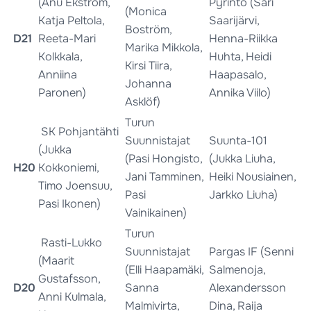
(Anu Ekström,
Pyrintö (Sari
(Monica
Katja Peltola,
Saarijärvi,
Boström,
D21
Reeta-Mari
Henna-Riikka
Marika Mikkola,
Kolkkala,
Huhta, Heidi
Kirsi Tiira,
Anniina
Haapasalo,
Johanna
Paronen)
Annika Viilo)
Asklöf)
Turun
SK Pohjantähti
Suunnistajat
Suunta-101
(Jukka
(Pasi Hongisto,
(Jukka Liuha,
H20
Kokkoniemi,
Jani Tamminen,
Heiki Nousiainen,
Timo Joensuu,
Pasi
Jarkko Liuha)
Pasi Ikonen)
Vainikainen)
Turun
Rasti-Lukko
Suunnistajat
Pargas IF (Senni
(Maarit
(Elli Haapamäki,
Salmenoja,
Gustafsson,
D20
Sanna
Alexandersson
Anni Kulmala,
Malmivirta,
Dina, Raija