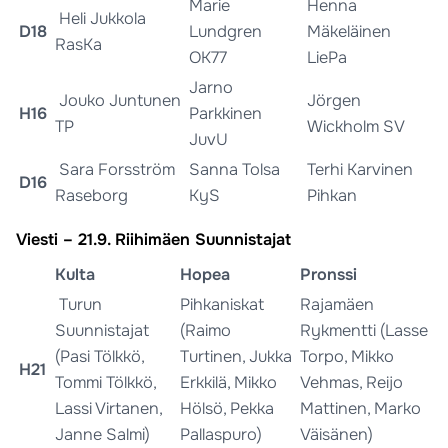
Marie
Henna
Heli Jukkola
D18
Lundgren
Mäkeläinen
RasKa
OK77
LiePa
Jarno
Jouko Juntunen
Jörgen
H16
Parkkinen
TP
Wickholm SV
JuvU
Sara Forsström
Sanna Tolsa
Terhi Karvinen
D16
Raseborg
KyS
Pihkan
Viesti – 21.9. Riihimäen Suunnistajat
Kulta
Hopea
Pronssi
Turun
Pihkaniskat
Rajamäen
Suunnistajat
(Raimo
Rykmentti (Lasse
(Pasi Tölkkö,
Turtinen, Jukka
Torpo, Mikko
H21
Tommi Tölkkö,
Erkkilä, Mikko
Vehmas, Reijo
Lassi Virtanen,
Hölsö, Pekka
Mattinen, Marko
Janne Salmi)
Pallaspuro)
Väisänen)