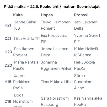
Pitkä matka – 22.5. Ruokolahti/Imatran Suunnistajat
Kulta
Hopea
Pronssi
Janne Salmi
Teuvo Heimonen
Jani Lakanen
H21
TuS
Pohjant
Delta
Eija Koskivaara
Yvonne Gunell
D21
Liisa Anttila TP
PIF
PIF
Pasi Ikonen
Jonne Lakanen
Mikko Heikelä
H20
Pohjant
Delta
MSParma
Maria Rantala
Johanna
Heli Jukkola
D20
RasKe
Ryynänen Pihkan
RasKa
Jarno
Sören
H18
Parkkinen
Timo Mikkola Hiisi
Sundblom
RaSa
Åland
Bodil
Sara Forsström
Kirsi Vanhalakka
D18
Holmström
Raseborg
KouRa