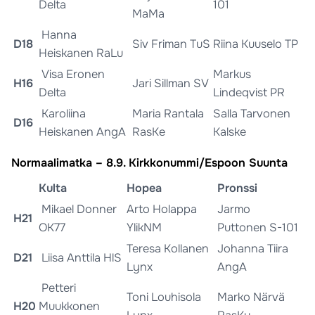
Delta
101
MaMa
Hanna
D18
Siv Friman TuS
Riina Kuuselo TP
Heiskanen RaLu
Visa Eronen
Markus
H16
Jari Sillman SV
Delta
Lindeqvist PR
Karoliina
Maria Rantala
Salla Tarvonen
D16
Heiskanen AngA
RasKe
Kalske
Normaalimatka – 8.9. Kirkkonummi/Espoon Suunta
Kulta
Hopea
Pronssi
Mikael Donner
Arto Holappa
Jarmo
H21
OK77
YlikNM
Puttonen S-101
Teresa Kollanen
Johanna Tiira
D21
Liisa Anttila HlS
Lynx
AngA
Petteri
Toni Louhisola
Marko Närvä
H20
Muukkonen