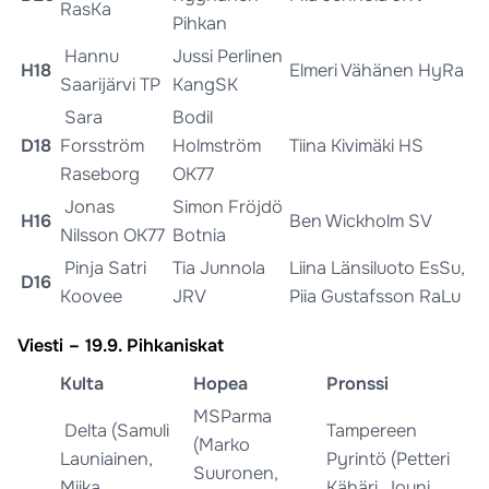
RasKa
Pihkan
Hannu
Jussi Perlinen
H18
Elmeri Vähänen HyRa
Saarijärvi TP
KangSK
Sara
Bodil
D18
Forsström
Holmström
Tiina Kivimäki HS
Raseborg
OK77
Jonas
Simon Fröjdö
H16
Ben Wickholm SV
Nilsson OK77
Botnia
Pinja Satri
Tia Junnola
Liina Länsiluoto EsSu,
D16
Koovee
JRV
Piia Gustafsson RaLu
Viesti – 19.9. Pihkaniskat
Kulta
Hopea
Pronssi
MSParma
Delta (Samuli
Tampereen
(Marko
Launiainen,
Pyrintö (Petteri
Suuronen,
Miika
Kähäri, Jouni