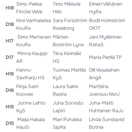
Simo-Pekka
Timo Mikkola
Elmeri Vähänen
H18
Fincke VeVe
Hiisi
HyRa
Kirsi Vanhalakka
Sara Forsström
Bodil Holmström
D18
KouRa
Raseborg
OK77
Simo Mertanen
Mårten
Jani Myllärinen
H17
KouRa
Boström Lynx
RaKaS
Minna Kauppi
Tiina Kivimäki
D17
Maria Pietilä TP
AR
HS
Hannu
Tuomas Mattila
Olli Vesalainen
H16
Saviharju HS
KyS
AngA
Pinja Satri
Laura Salmi
Marttiina
D16
Koovee
RasKa
Joensuu NivU
Jonne Lehto
Juha Sorvisto
Juha-Matti
H15
KyS
LapVi
Huhtanen RaJu
Maija Hakala
Mari Puhakka
Linda Sundqvist
D15
HauSi
SipRa
Botnia