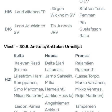
OK77
Jörgen
Staffan Tunis
H16
Lauri Viitanen TP
Wickholm SV
Femman
Piia
Lena Jauhiainen
Tia Junnola
D16
Gustafsson
SV
JRV
RaLu
Viesti – 30.8. Anttola/Anttolan Urheilijat
Kulta
Hopea
Pronssi
Kalevan Rasti
Delta (Jari
Rajamäen
(Kimmo
Laitamäki,
Rykmentti
Liljeström, Harri
Jarno Salmelin,
(Lasse Torpo,
H21
Romppanen,
Miika
Marko Väisänen,
Simo Martomaa,
Hernelahti,
Mikko Vehmas,
Mikael Boström)
Jarkko Huovila)
Reijo Mattinen)
Angelniemen
Liedon Parma
Tampereen
Ankkuri