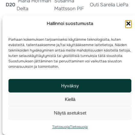
Maria Hoffman
Susanna
D20
Outi Sareila LiePa
Delta
Mattsson PIF
Samuli
Jonne
Sami Hämälistö
Hallinnoi suostumusta
H18
Launiainen
Lakanen Delta
AngA
Lynx
Parhaan kokemuksen tarjoamiseksi käytämme teknologioita, kuten
Hanna
Heli Jukkola
Hannele
evästeitä, tallentaaksemme ja/tai käyttääksemme laitetietoja. Näiden
D18
Heiskanen RaLu
RasKa
Valkonen Hanka
tekniikoiden hyväksyminen antaa meille mahdollisuuden käsitellä tietoja,
kuten selauskäyttäytymistä tai yksilöllisiä tunnuksia tällä sivustolla.
Visa Eronen
Pasi Ikonen
Teemu Väre
Suostumuksen jättäminen tai peruuttaminen voi vaikuttaa sivuston
H16
Delta
SiSe
SomEsa
ominaisuuksiin ja toimintoihin.
Päivi Surakka
Salla Lehto
Karoliina
D16
KeU
KyS
Heiskanen AngA
Hyväksy
Yö – 28.9. Taipalsaari/Raja-Karjalan Suunnistajat
Kiellä
Kulta
Hopea
Pronssi
Näytä asetukset
Mikael Boström
Jussi Aumo
Tommi Tölkkö
H21
KR
Lynx
TuS
Tietosuoja
Tietosuoja
Sanna Nymalm
Teresa Kollanen
Katja Honkala