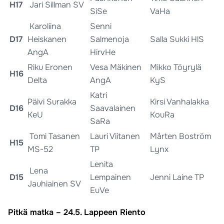
H17
Jari Sillman SV
SiSe
VaHa
Karoliina
Senni
D17
Heiskanen
Salmenoja
Salla Sukki HlS
AngA
HirvHe
Riku Eronen
Vesa Mäkinen
Mikko Töyrylä
H16
Delta
AngA
KyS
Katri
Päivi Surakka
Kirsi Vanhalakka
D16
Saavalainen
KeU
KouRa
SaRa
Tomi Tasanen
Lauri Viitanen
Mårten Boström
H15
MS-52
TP
Lynx
Lenita
Lena
D15
Lempainen
Jenni Laine TP
Jauhiainen SV
EuVe
Pitkä matka – 24.5. Lappeen Riento