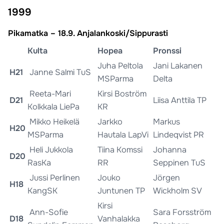
1999
Pikamatka – 18.9. Anjalankoski/Sippurasti
Kulta
Hopea
Pronssi
Juha Peltola
Jani Lakanen
H21
Janne Salmi TuS
MSParma
Delta
Reeta-Mari
Kirsi Boström
D21
Liisa Anttila TP
Kolkkala LiePa
KR
Mikko Heikelä
Jarkko
Markus
H20
MSParma
Hautala LapVi
Lindeqvist PR
Heli Jukkola
Tiina Komssi
Johanna
D20
RasKa
RR
Seppinen TuS
Jussi Perlinen
Jouko
Jörgen
H18
KangSK
Juntunen TP
Wickholm SV
Kirsi
Ann-Sofie
Sara Forsström
D18
Vanhalakka