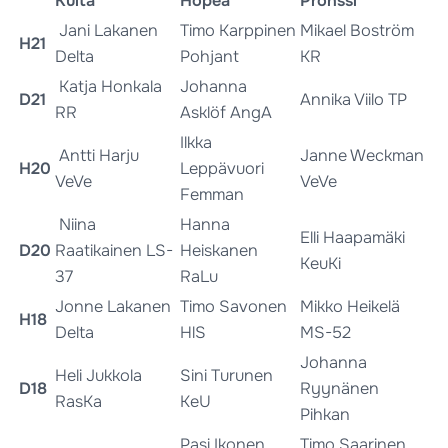
Kulta
Hopea
Pronssi
Jani Lakanen
Timo Karppinen
Mikael Boström
H21
Delta
Pohjant
KR
Katja Honkala
Johanna
D21
Annika Viilo TP
RR
Asklöf AngA
Ilkka
Antti Harju
Janne Weckman
H20
Leppävuori
VeVe
VeVe
Femman
Niina
Hanna
Elli Haapamäki
D20
Raatikainen LS-
Heiskanen
KeuKi
37
RaLu
Jonne Lakanen
Timo Savonen
Mikko Heikelä
H18
Delta
HlS
MS-52
Johanna
Heli Jukkola
Sini Turunen
D18
Ryynänen
RasKa
KeU
Pihkan
Pasi Ikonen
Timo Saarinen