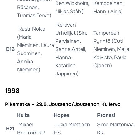
Ben Wickholm,
Kemppainen,
Räsänen,
Niklas Ståhl)
Hannu Airila)
Tuomas Tervo)
Keravan
Rasti-Nokia
Urheilijat (Siru
Tampereen
(Maria
Parviainen,
Pyrintö (Outi
Nieminen, Laura
D16
Sanna Anteli,
Nieminen, Maija
Suominen,
Hanna-
Koivisto, Paula
Annika
Katariina
Ojanen)
Nieminen)
Jäppinen)
1998
Pikamatka – 29.8. Joutseno/Joutsenon Kullervo
Kulta
Hopea
Pronssi
Mikael
Jukka Miettinen
Simo Martomaa
H21
Boström KR
HS
KR