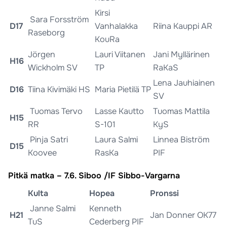
Kirsi
Sara Forsström
D17
Vanhalakka
Riina Kauppi AR
Raseborg
KouRa
Jörgen
Lauri Viitanen
Jani Myllärinen
H16
Wickholm SV
TP
RaKaS
Lena Jauhiainen
D16
Tiina Kivimäki HS
Maria Pietilä TP
SV
Tuomas Tervo
Lasse Kautto
Tuomas Mattila
H15
RR
S-101
KyS
Pinja Satri
Laura Salmi
Linnea Biström
D15
Koovee
RasKa
PIF
Pitkä matka – 7.6. Siboo /IF Sibbo-Vargarna
Kulta
Hopea
Pronssi
Janne Salmi
Kenneth
H21
Jan Donner OK77
TuS
Cederberg PIF