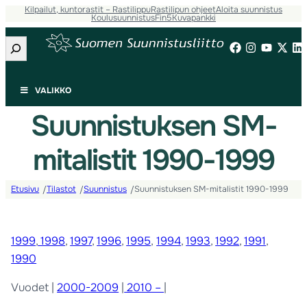
Kilpailut, kuntorastit – Rastilippu
Rastilipun ohjeet
Aloita suunnistus
Koulusuunnistus
Fin5
Kuvapankki
Etsi
VALIKKO
Suunnistuksen SM-
mitalistit 1990-1999
Etusivu
Tilastot
Suunnistus
Suunnistuksen SM-mitalistit 1990-1999
/
/
/
1999
,
1998
,
1997
,
1996
,
1995
,
1994
,
1993
,
1992
,
1991
,
1990
Vuodet |
2000-2009
|
2010 –
|