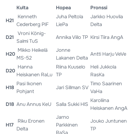
Kulta
Hopea
Pronssi
Kenneth
Juha Peltola
Jarkko Huovila
H21
Cederberg PIF
LiePa
Delta
Vroni König-
D21
Annika Viilo TP
Kirsi Tiira AngA
Salmi TuS
Mikko Heikelä
Jonne
H20
Antti Harju VeVe
MS-52
Lakanen Delta
Hanna
Riina Kuuselo
Heli Jukkola
D20
Heiskanen RaLu
TP
RasKa
Pasi Ikonen
Timo Saarinen
H18
Jari Sillman SV
Pohjant
VaHa
Karoliina
D18
Anu Annus KeU
Salla Sukki HlS
Heiskanen AngA
Jarno
Riku Eronen
Jouko Juntunen
H17
Parkkinen
Delta
TP
RaSa