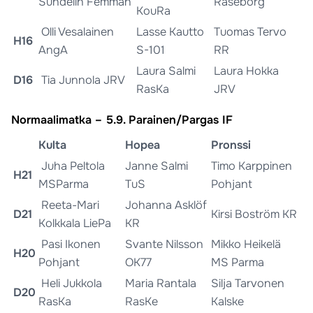
Sundelin Femman
Raseborg
KouRa
Olli Vesalainen
Lasse Kautto
Tuomas Tervo
H16
AngA
S-101
RR
Laura Salmi
Laura Hokka
D16
Tia Junnola JRV
RasKa
JRV
Normaalimatka – 5.9. Parainen/Pargas IF
Kulta
Hopea
Pronssi
Juha Peltola
Janne Salmi
Timo Karppinen
H21
MSParma
TuS
Pohjant
Reeta-Mari
Johanna Asklöf
D21
Kirsi Boström KR
Kolkkala LiePa
KR
Pasi Ikonen
Svante Nilsson
Mikko Heikelä
H20
Pohjant
OK77
MS Parma
Heli Jukkola
Maria Rantala
Silja Tarvonen
D20
RasKa
RasKe
Kalske