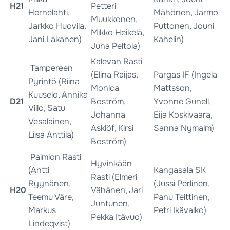
H21
Petteri
Hernelahti,
Mähönen, Jarmo
Muukkonen,
Jarkko Huovila,
Puttonen, Jouni
Mikko Heikelä,
Jani Lakanen)
Kahelin)
Juha Peltola)
Kalevan Rasti
Tampereen
(Elina Raijas,
Pargas IF (Ingela
Pyrintö (Riina
Monica
Mattsson,
Kuuselo, Annika
D21
Boström,
Yvonne Gunell,
Viilo, Satu
Johanna
Eija Koskivaara,
Vesalainen,
Asklöf, Kirsi
Sanna Nymalm)
Liisa Anttila)
Boström)
Paimion Rasti
Hyvinkään
(Antti
Kangasala SK
Rasti (Elmeri
Ryynänen,
(Jussi Perlinen,
H20
Vähänen, Jari
Teemu Väre,
Panu Teittinen,
Juntunen,
Markus
Petri Ikävalko)
Pekka Itävuo)
Lindeqvist)