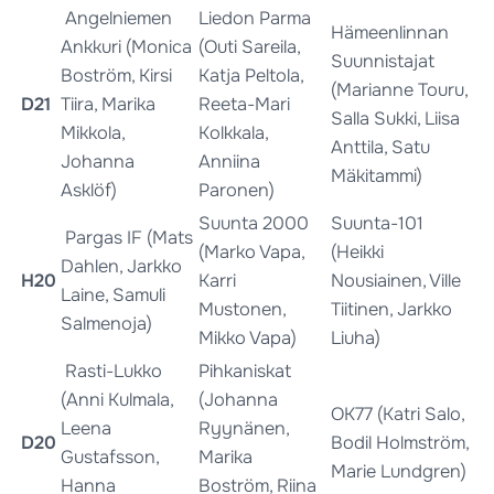
Angelniemen
Liedon Parma
Hämeenlinnan
Ankkuri (Monica
(Outi Sareila,
Suunnistajat
Boström, Kirsi
Katja Peltola,
(Marianne Touru,
D21
Tiira, Marika
Reeta-Mari
Salla Sukki, Liisa
Mikkola,
Kolkkala,
Anttila, Satu
Johanna
Anniina
Mäkitammi)
Asklöf)
Paronen)
Suunta 2000
Suunta-101
Pargas IF (Mats
(Marko Vapa,
(Heikki
Dahlen, Jarkko
H20
Karri
Nousiainen, Ville
Laine, Samuli
Mustonen,
Tiitinen, Jarkko
Salmenoja)
Mikko Vapa)
Liuha)
Rasti-Lukko
Pihkaniskat
(Anni Kulmala,
(Johanna
OK77 (Katri Salo,
Leena
Ryynänen,
D20
Bodil Holmström,
Gustafsson,
Marika
Marie Lundgren)
Hanna
Boström, Riina