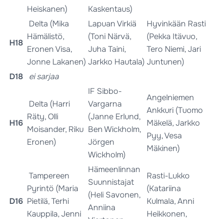
Heiskanen)
Kaskentaus)
Delta (Mika
Lapuan Virkiä
Hyvinkään Rasti
Hämälistö,
(Toni Närvä,
(Pekka Itävuo,
H18
Eronen Visa,
Juha Taini,
Tero Niemi, Jari
Jonne Lakanen)
Jarkko Hautala)
Juntunen)
D18
ei sarjaa
IF Sibbo-
Angelniemen
Delta (Harri
Vargarna
Ankkuri (Tuomo
Räty, Olli
(Janne Erlund,
H16
Mäkelä, Jarkko
Moisander, Riku
Ben Wickholm,
Pyy, Vesa
Eronen)
Jörgen
Mäkinen)
Wickholm)
Hämeenlinnan
Tampereen
Rasti-Lukko
Suunnistajat
Pyrintö (Maria
(Katariina
(Heli Savonen,
D16
Pietilä, Terhi
Kulmala, Anni
Anniina
Kauppila, Jenni
Heikkonen,