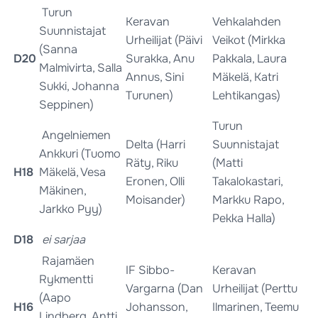
Turun
Keravan
Vehkalahden
Suunnistajat
Urheilijat (Päivi
Veikot (Mirkka
(Sanna
D20
Surakka, Anu
Pakkala, Laura
Malmivirta, Salla
Annus, Sini
Mäkelä, Katri
Sukki, Johanna
Turunen)
Lehtikangas)
Seppinen)
Turun
Angelniemen
Delta (Harri
Suunnistajat
Ankkuri (Tuomo
Räty, Riku
(Matti
H18
Mäkelä, Vesa
Eronen, Olli
Takalokastari,
Mäkinen,
Moisander)
Markku Rapo,
Jarkko Pyy)
Pekka Halla)
D18
ei sarjaa
Rajamäen
IF Sibbo-
Keravan
Rykmentti
Vargarna (Dan
Urheilijat (Perttu
(Aapo
H16
Johansson,
Ilmarinen, Teemu
Lindberg, Antti