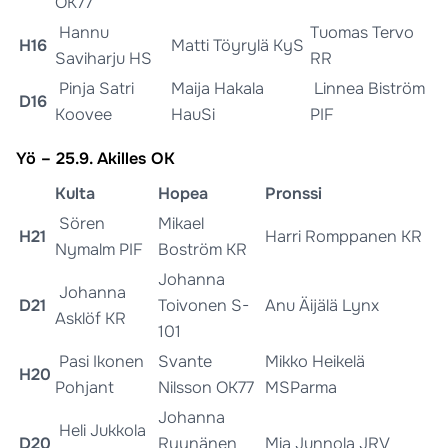
OK77
Hannu
Tuomas Tervo
H16
Matti Töyrylä KyS
Saviharju HS
RR
Pinja Satri
Maija Hakala
Linnea Biström
D16
Koovee
HauSi
PIF
Yö – 25.9. Akilles OK
Kulta
Hopea
Pronssi
Sören
Mikael
H21
Harri Romppanen KR
Nymalm PIF
Boström KR
Johanna
Johanna
D21
Toivonen S-
Anu Äijälä Lynx
Asklöf KR
101
Pasi Ikonen
Svante
Mikko Heikelä
H20
Pohjant
Nilsson OK77
MSParma
Johanna
Heli Jukkola
D20
Ryynänen
Mia Junnola JRV