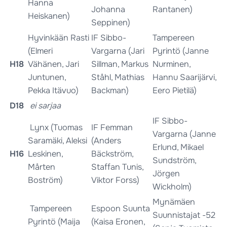
Hanna
Johanna
Rantanen)
Heiskanen)
Seppinen)
Hyvinkään Rasti
IF Sibbo-
Tampereen
(Elmeri
Vargarna (Jari
Pyrintö (Janne
H18
Vähänen, Jari
Sillman, Markus
Nurminen,
Juntunen,
Ståhl, Mathias
Hannu Saarijärvi,
Pekka Itävuo)
Backman)
Eero Pietilä)
D18
ei sarjaa
IF Sibbo-
Lynx (Tuomas
IF Femman
Vargarna (Janne
Saramäki, Aleksi
(Anders
Erlund, Mikael
H16
Leskinen,
Bäckström,
Sundström,
Mårten
Staffan Tunis,
Jörgen
Boström)
Viktor Forss)
Wickholm)
Mynämäen
Tampereen
Espoon Suunta
Suunnistajat -52
Pyrintö (Maija
(Kaisa Eronen,