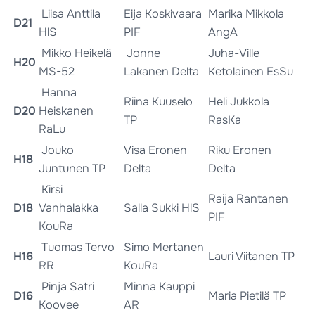
Liisa Anttila
Eija Koskivaara
Marika Mikkola
D21
HlS
PIF
AngA
Mikko Heikelä
Jonne
Juha-Ville
H20
MS-52
Lakanen Delta
Ketolainen EsSu
Hanna
Riina Kuuselo
Heli Jukkola
D20
Heiskanen
TP
RasKa
RaLu
Jouko
Visa Eronen
Riku Eronen
H18
Juntunen TP
Delta
Delta
Kirsi
Raija Rantanen
D18
Vanhalakka
Salla Sukki HlS
PIF
KouRa
Tuomas Tervo
Simo Mertanen
H16
Lauri Viitanen TP
RR
KouRa
Pinja Satri
Minna Kauppi
D16
Maria Pietilä TP
Koovee
AR