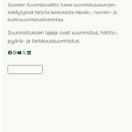
Suomen Suunnistusliitto tukee suunnistusseurojen
edellytyksiä tarjota laadukasta kilpailu-, nuoriso- ja
kuntosuunnistustoimintaa.
Suunnistuksen lajeja ovat suunnistus, hiihto-,
pyörä- ja tarkkuussuunnistus.
Facebook
Instagram
YouTube
X
LinkedIn
Tilaa uutiskirje