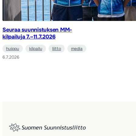
Seuraa suunnistuksen MM-
kilpailuja 7.–11.7.2026
huippu
kilpailu
liitto
media
6.7.2026