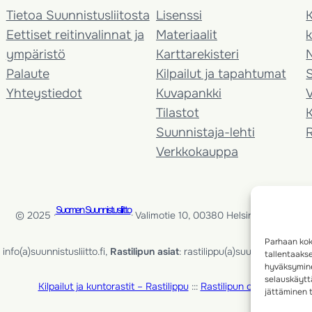
Tietoa Suunnistusliitosta
Lisenssi
K
Eettiset reitinvalinnat ja
Materiaalit
k
ympäristö
Karttarekisteri
Palaute
Kilpailut ja tapahtumat
Yhteystiedot
Kuvapankki
V
Tilastot
K
Suunnistaja-lehti
Verkkokauppa
Suomen Suunnistusliitto
© 2025 ·
· Valimotie 10, 00380 Helsinki, Finland
Parhaan kok
info(a)suunnistusliitto.fi,
Rastilipun asiat
: rastilippu(a)suunnistusliitto.fi
tallentaaks
hyväksymine
selauskäyttä
Kilpailut ja kuntorastit – Rastilippu
:::
Rastilipun ohjeet
jättäminen t