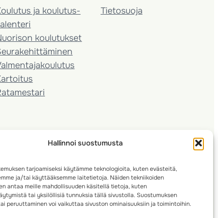
oulutus ja koulutus­
Tietosuoja
alenteri
Nuorison koulutukset
Seura­kehittäminen
almentaja­koulutus
artoitus
Ratamestari
Hallinnoi suostumusta
emuksen tarjoamiseksi käytämme teknologioita, kuten evästeitä,
emme ja/tai käyttääksemme laitetietoja. Näiden tekniikoiden
n antaa meille mahdollisuuden käsitellä tietoja, kuten
ytymistä tai yksilöllisiä tunnuksia tällä sivustolla. Suostumuksen
ai peruuttaminen voi vaikuttaa sivuston ominaisuuksiin ja toimintoihin.