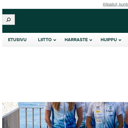
Kilpailut, kunt
Siirry
sisältöön
Etsi
ETUSIVU
LIITTO
HARRASTE
HUIPPU