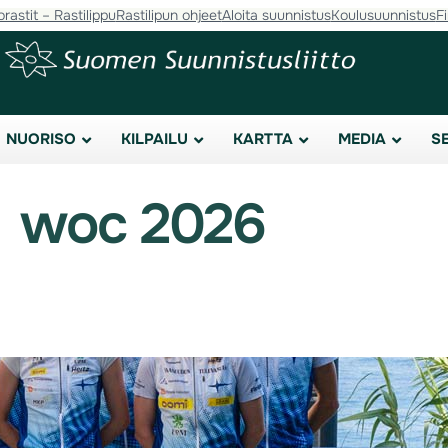
orastit – Rastilippu
Rastilipun ohjeet
Aloita suunnistus
Koulusuunnistus
F
NUORISO
KILPAILU
KARTTA
MEDIA
S
woc 2026