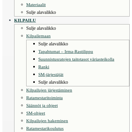
Materiaalit
Sulje alavalikko
KILPAILU
Sulje alavalikko
Kilpailemaan
Sulje alavalikko
Tapahtumat – Irma-Rastilippu
Suunnistusratojen taitotasot väriasteikolla
Ranki
SM-järjestäjät
Sulje alavalikko
Kilpailujen järjestäminen
Ratamestaritoiminta
Säännöt ja ohjeet
SM-ohjeet
Kilpailujen hakeminen
Ratamestarikoulutus