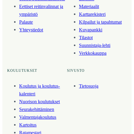
Eettiset reitinvalinnat ja
Materiaalit
ympäristö
Karttarekisteri
Palaute
Kilpailut ja tapahtumat
Yhteystiedot
Kuvapankki
Tilastot
Suunnistaja-lehti
Verkkokauppa
KOULUTUKSET
SIVUSTO
Koulutus ja koulutus­
Tietosuoja
kalenteri
Nuorison koulutukset
Seura­kehittäminen
Valmentaja­koulutus
Kartoitus
Ratamestari