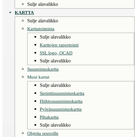
Sulje alavalikko
KARTTA
Sulje alavalikko
Karttatoiminta
Sulje alavalikko
Karttojen raportointi
SSL logo, OCAD
Sulje alavalikko
Suunnistuskartta
Muut kartat
Sulje alavalikko
Sprinttisuunnistuskartta
Hiihtosuunnistuskartta
Pyöräsuunnistuskartta
Pihakartta
Sulje alavalikko
Ohjeita seuroille