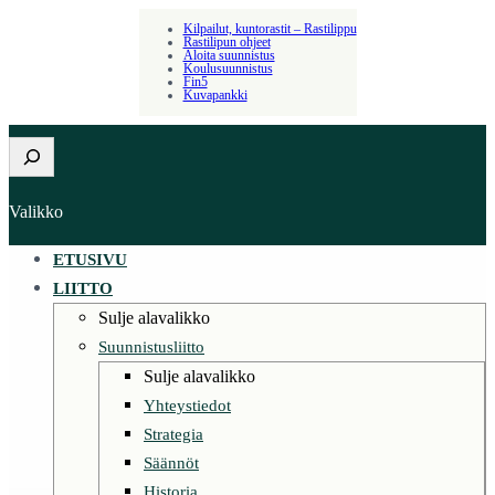
Siirry
Kilpailut, kuntorastit – Rastilippu
Rastilipun ohjeet
sisältöön
Aloita suunnistus
Koulusuunnistus
Fin5
Kuvapankki
Etsi
Valikko
ETUSIVU
LIITTO
Sulje alavalikko
Suunnistusliitto
Sulje alavalikko
Yhteystiedot
Strategia
Säännöt
Historia