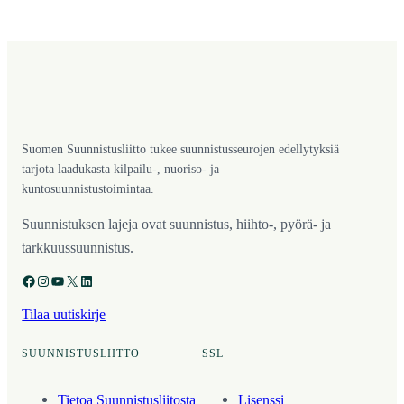
Suomen Suunnistusliitto tukee suunnistusseurojen edellytyksiä
tarjota laadukasta kilpailu-, nuoriso- ja
kuntosuunnistustoimintaa.
Suunnistuksen lajeja ovat suunnistus, hiihto-, pyörä- ja
tarkkuussuunnistus.
Facebook
Instagram
YouTube
X
LinkedIn
Tilaa uutiskirje
SUUNNISTUSLIITTO
SSL
Tietoa Suunnistusliitosta
Lisenssi