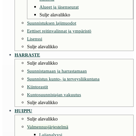
Alueet ja jäsenseurat
Sulje alavalikko
Suunnistuksen lajimuodot
Eettiset reitinvalinnat ja ympäristö
Lisenssi
Sulje alavalikko
HARRASTE
Sulje alavalikko
Suunnistamaan ja harrastamaan
Suunnistus kunto- ja terveysliikuntana
Kiintorastit
Kuntosuunnistajan vakuutus
Sulje alavalikko
HUIPPU
Sulje alavalikko
Valmennusjärjestelmä
Lajianalyysi