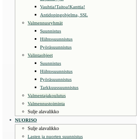
Vauhtia!Taitoa!Kanttia!
Antidopingohjelma, SSL
Valmennusryhmät
Suunnistus
Hiihtosuunnistus
Pyöräsuunnistus
Valintaohjeet
Suunnistus
Hiihtosuunnistus
Pyöräsuunnistus
Tarkkuussuunnistus
Valmentajakoulutus
Valmennustoiminta
Sulje alavalikko
NUORISO
Sulje alavalikko
Lasten ja nuorten suunnistus