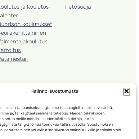
oulutus ja koulutus­
Tietosuoja
alenteri
Nuorison koulutukset
Seura­kehittäminen
almentaja­koulutus
artoitus
Ratamestari
Hallinnoi suostumusta
emuksen tarjoamiseksi käytämme teknologioita, kuten evästeitä,
emme ja/tai käyttääksemme laitetietoja. Näiden tekniikoiden
n antaa meille mahdollisuuden käsitellä tietoja, kuten
ytymistä tai yksilöllisiä tunnuksia tällä sivustolla. Suostumuksen
ai peruuttaminen voi vaikuttaa sivuston ominaisuuksiin ja toimintoihin.