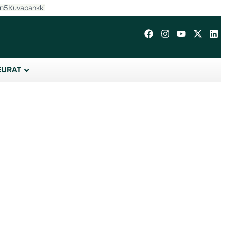
in5
Kuvapankki
EURAT