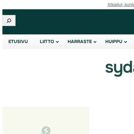
Kilpailut, kunt
Siirry
sisältöön
Etsi
ETUSIVU
LIITTO
HARRASTE
HUIPPU
syd