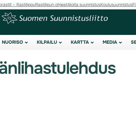
orastit – Rastilippu
Rastilipun ohjeet
Aloita suunnistus
Koulusuunnistus
F
NUORISO
KILPAILU
KARTTA
MEDIA
S
änlihastulehdus