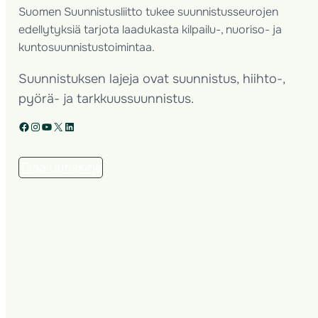
Suomen Suunnistusliitto tukee suunnistusseurojen
edellytyksiä tarjota laadukasta kilpailu-, nuoriso- ja
kuntosuunnistustoimintaa.
Suunnistuksen lajeja ovat suunnistus, hiihto-,
pyörä- ja tarkkuussuunnistus.
Facebook
Instagram
YouTube
X
LinkedIn
Tilaa uutiskirje