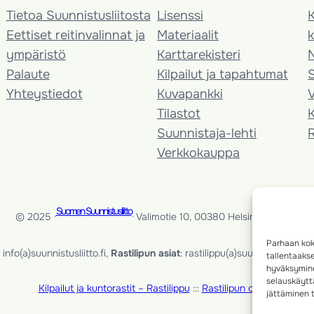
Tietoa Suunnistusliitosta
Lisenssi
K
Eettiset reitinvalinnat ja
Materiaalit
k
ympäristö
Karttarekisteri
Palaute
Kilpailut ja tapahtumat
Yhteystiedot
Kuvapankki
V
Tilastot
K
Suunnistaja-lehti
Verkkokauppa
Suomen Suunnistusliitto
© 2025 ·
· Valimotie 10, 00380 Helsinki, Finland
Parhaan kok
info(a)suunnistusliitto.fi,
Rastilipun asiat
: rastilippu(a)suunnistusliitto.fi
tallentaaks
hyväksymine
selauskäyttä
Kilpailut ja kuntorastit – Rastilippu
:::
Rastilipun ohjeet
jättäminen t