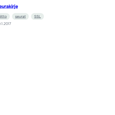
eurakirje
liitto
seurat
SSL
.1.2017