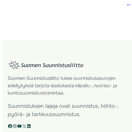
←
Suomen Suunnistusliitto tukee suunnistusseurojen
edellytyksiä tarjota laadukasta kilpailu-, nuoriso- ja
kuntosuunnistustoimintaa.
Suunnistuksen lajeja ovat suunnistus, hiihto-,
pyörä- ja tarkkuussuunnistus.
Facebook
Instagram
YouTube
X
LinkedIn