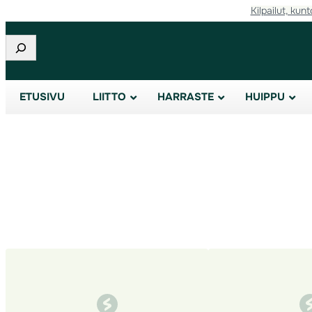
Kilpailut, kunt
Siirry
sisältöön
Etsi
ETUSIVU
LIITTO
HARRASTE
HUIPPU