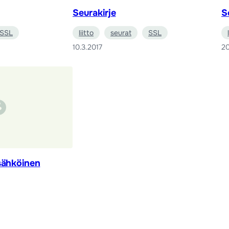
Seurakirje
S
SSL
liitto
seurat
SSL
10.3.2017
20
sähköinen