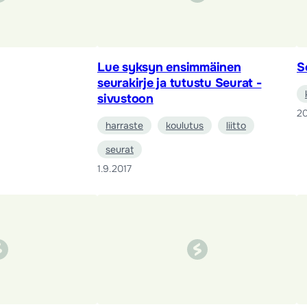
Lue syksyn ensimmäinen
S
seurakirje ja tutustu Seurat -
sivustoon
20
harraste
koulutus
liitto
seurat
1.9.2017