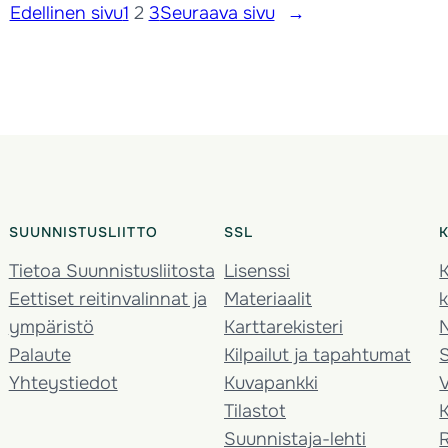
Edellinen sivu
1
2
3
Seuraava sivu
→
SUUNNISTUSLIITTO
SSL
Tietoa Suunnistusliitosta
Lisenssi
K
Eettiset reitinvalinnat ja
Materiaalit
k
ympäristö
Karttarekisteri
Palaute
Kilpailut ja tapahtumat
Yhteystiedot
Kuvapankki
V
Tilastot
K
Suunnistaja-lehti