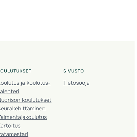
KOULUTUKSET
SIVUSTO
oulutus ja koulutus­
Tietosuoja
alenteri
Nuorison koulutukset
Seura­kehittäminen
almentaja­koulutus
artoitus
Ratamestari