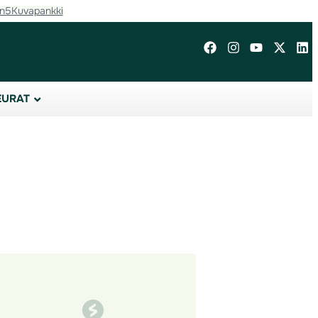
in5
Kuvapankki
EURAT