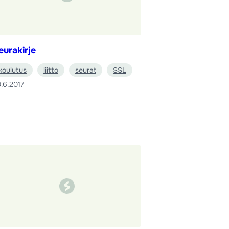
eurakirje
koulutus
liitto
seurat
SSL
.6.2017