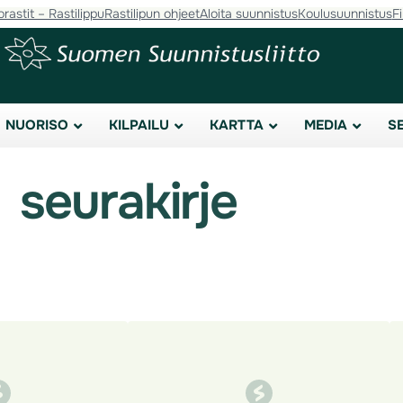
orastit – Rastilippu
Rastilipun ohjeet
Aloita suunnistus
Koulusuunnistus
F
NUORISO
KILPAILU
KARTTA
MEDIA
S
seurakirje