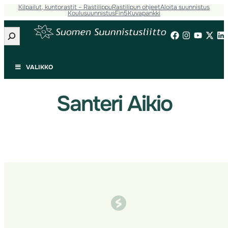
Kilpailut, kuntorastit – Rastilippu
Rastilipun ohjeet
Aloita suunnistus
Siirry
Koulusuunnistus
Fin5
Kuvapankki
sisältöön
Etsi
VALIKKO
Santeri Aikio