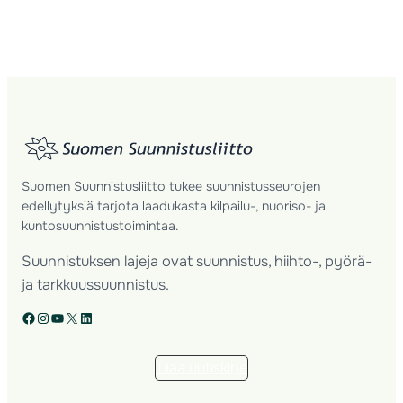
Suomen Suunnistusliitto tukee suunnistusseurojen
edellytyksiä tarjota laadukasta kilpailu-, nuoriso- ja
kuntosuunnistustoimintaa.
Suunnistuksen lajeja ovat suunnistus, hiihto-, pyörä-
ja tarkkuussuunnistus.
Facebook
Instagram
YouTube
X
LinkedIn
Tilaa uutiskirje