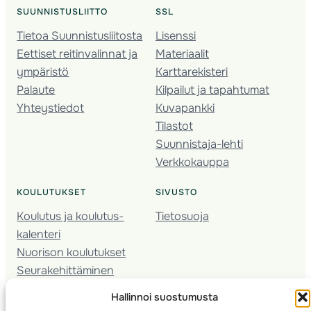
SUUNNISTUSLIITTO
SSL
Tietoa Suunnistusliitosta
Lisenssi
Eettiset reitinvalinnat ja
Materiaalit
ympäristö
Karttarekisteri
Palaute
Kilpailut ja tapahtumat
Yhteystiedot
Kuvapankki
Tilastot
Suunnistaja-lehti
Verkkokauppa
KOULUTUKSET
SIVUSTO
Koulutus ja koulutus­
Tietosuoja
kalenteri
Nuorison koulutukset
Seura­kehittäminen
Valmentaja­koulutus
Hallinnoi suostumusta
Kartoitus