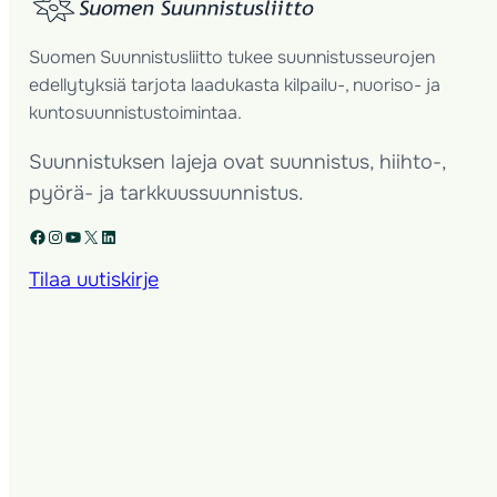
Suomen Suunnistusliitto tukee suunnistusseurojen
edellytyksiä tarjota laadukasta kilpailu-, nuoriso- ja
kuntosuunnistustoimintaa.
Suunnistuksen lajeja ovat suunnistus, hiihto-,
pyörä- ja tarkkuussuunnistus.
Facebook
Instagram
YouTube
X
LinkedIn
Tilaa uutiskirje