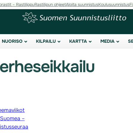
orastit – Rastilippu
Rastilipun ohjeet
Aloita suunnistus
Koulusuunnistus
F
NUORISO
KILPAILU
KARTTA
MEDIA
S
erheseikkailu