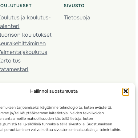
KOULUTUKSET
SIVUSTO
oulutus ja koulutus­
Tietosuoja
alenteri
Nuorison koulutukset
Seura­kehittäminen
almentaja­koulutus
artoitus
Ratamestari
Hallinnoi suostumusta
emuksen tarjoamiseksi käytämme teknologioita, kuten evästeitä,
emme ja/tai käyttääksemme laitetietoja. Näiden tekniikoiden
n antaa meille mahdollisuuden käsitellä tietoja, kuten
ytymistä tai yksilöllisiä tunnuksia tällä sivustolla. Suostumuksen
ai peruuttaminen voi vaikuttaa sivuston ominaisuuksiin ja toimintoihin.