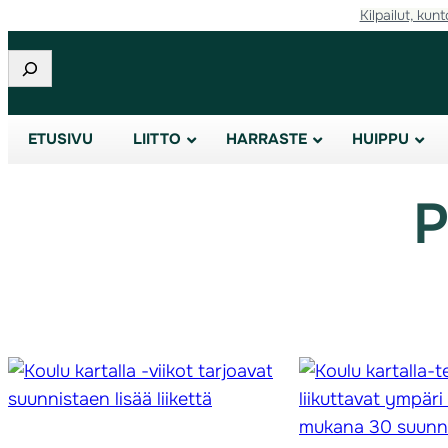
Kilpailut, kunt
Siirry
sisältöön
Etsi
ETUSIVU
LIITTO
HARRASTE
HUIPPU
P