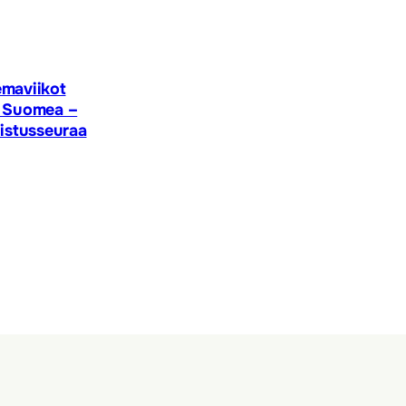
emaviikot
i Suomea –
istusseuraa