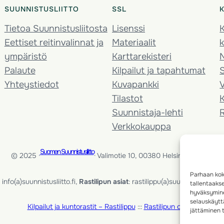
SUUNNISTUSLIITTO
SSL
Tietoa Suunnistusliitosta
Lisenssi
K
Eettiset reitinvalinnat ja
Materiaalit
k
ympäristö
Karttarekisteri
Palaute
Kilpailut ja tapahtumat
Yhteystiedot
Kuvapankki
V
Tilastot
K
Suunnistaja-lehti
Verkkokauppa
Suomen Suunnistusliitto
© 2025 ·
· Valimotie 10, 00380 Helsinki, Finland
Parhaan kok
info(a)suunnistusliitto.fi,
Rastilipun asiat
: rastilippu(a)suunnistusliitto.fi
tallentaaks
hyväksymine
selauskäyttä
Kilpailut ja kuntorastit – Rastilippu
:::
Rastilipun ohjeet
jättäminen t