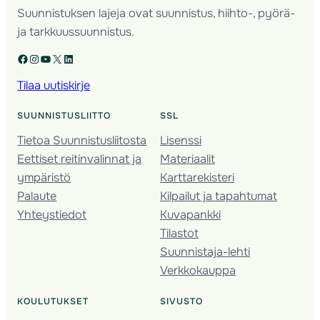
Suunnistuksen lajeja ovat suunnistus, hiihto-, pyörä-
ja tarkkuussuunnistus.
Facebook
Instagram
YouTube
X
LinkedIn
Tilaa uutiskirje
SUUNNISTUSLIITTO
SSL
Tietoa Suunnistusliitosta
Lisenssi
Eettiset reitinvalinnat ja
Materiaalit
ympäristö
Karttarekisteri
Palaute
Kilpailut ja tapahtumat
Yhteystiedot
Kuvapankki
Tilastot
Suunnistaja-lehti
Verkkokauppa
KOULUTUKSET
SIVUSTO