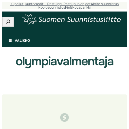
Kilpailut, kuntorastit – Rastilippu
Rastilipun ohjeet
Aloita suunnistus
Siirry
Koulusuunnistus
Fin5
Kuvapankki
sisältöön
Etsi
VALIKKO
olympiavalmentaja