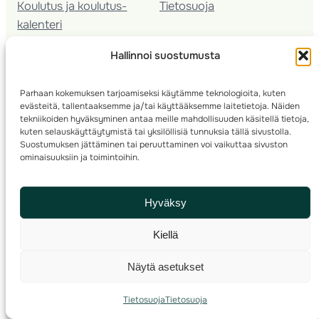
Koulutus ja koulutus­
Tietosuoja
kalenteri
Nuorison koulutukset
Hallinnoi suostumusta
Seura­kehittäminen
Valmentaja­koulutus
Parhaan kokemuksen tarjoamiseksi käytämme teknologioita, kuten
Kartoitus
evästeitä, tallentaaksemme ja/tai käyttääksemme laitetietoja. Näiden
Ratamestari
tekniikoiden hyväksyminen antaa meille mahdollisuuden käsitellä tietoja,
kuten selauskäyttäytymistä tai yksilöllisiä tunnuksia tällä sivustolla.
Suostumuksen jättäminen tai peruuttaminen voi vaikuttaa sivuston
Suomen Suunnistusliitto
© 2025 ·
· Valimotie 10, 00380 Helsinki, Finland
ominaisuuksiin ja toimintoihin.
info(a)suunnistusliitto.fi,
Rastilipun asiat
: rastilippu(a)suunnistusliitto.fi
Hyväksy
Kilpailut ja kuntorastit – Rastilippu
:::
Rastilipun ohjeet
Kiellä
RSS
Näytä asetukset
Etsi
Tietosuoja
Tietosuoja