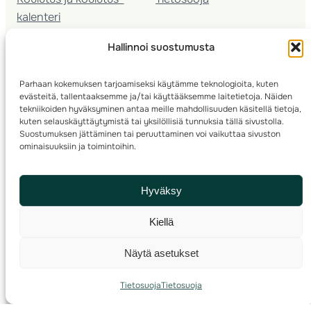
kalenteri
Nuorison koulutukset
Hallinnoi suostumusta
Seura­kehittäminen
Valmentaja­koulutus
Parhaan kokemuksen tarjoamiseksi käytämme teknologioita, kuten
Kartoitus
evästeitä, tallentaaksemme ja/tai käyttääksemme laitetietoja. Näiden
Ratamestari
tekniikoiden hyväksyminen antaa meille mahdollisuuden käsitellä tietoja,
kuten selauskäyttäytymistä tai yksilöllisiä tunnuksia tällä sivustolla.
Suostumuksen jättäminen tai peruuttaminen voi vaikuttaa sivuston
Suomen Suunnistusliitto
© 2025 ·
· Valimotie 10, 00380 Helsinki, Finland
ominaisuuksiin ja toimintoihin.
info(a)suunnistusliitto.fi,
Rastilipun asiat
: rastilippu(a)suunnistusliitto.fi
Hyväksy
Kilpailut ja kuntorastit – Rastilippu
:::
Rastilipun ohjeet
Kiellä
RSS
Näytä asetukset
Etsi
Tietosuoja
Tietosuoja