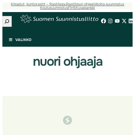
Kilpailut, kuntorastit – Rastilippu
Rastilipun ohjeet
Aloita suunnistus
Siirry
Koulusuunnistus
Fin5
Kuvapankki
sisältöön
Etsi
VALIKKO
nuori ohjaaja