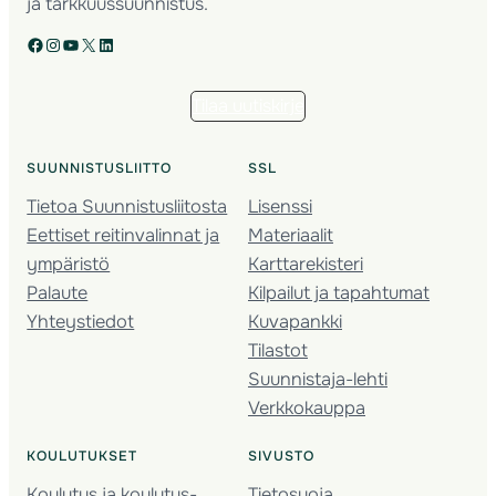
ja tarkkuussuunnistus.
Facebook
Instagram
YouTube
X
LinkedIn
Tilaa uutiskirje
SUUNNISTUSLIITTO
SSL
Tietoa Suunnistusliitosta
Lisenssi
Eettiset reitinvalinnat ja
Materiaalit
ympäristö
Karttarekisteri
Palaute
Kilpailut ja tapahtumat
Yhteystiedot
Kuvapankki
Tilastot
Suunnistaja-lehti
Verkkokauppa
KOULUTUKSET
SIVUSTO
Koulutus ja koulutus­
Tietosuoja