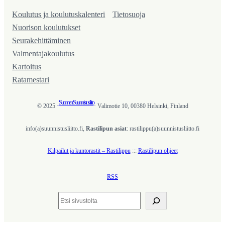
Koulutus ja koulutus­kalenteri
Tietosuoja
Nuorison koulutukset
Seura­kehittäminen
Valmentaja­koulutus
Kartoitus
Ratamestari
Suomen Suunnistusliitto
© 2025 ·
· Valimotie 10, 00380 Helsinki, Finland
info(a)suunnistusliitto.fi,
Rastilipun asiat
: rastilippu(a)suunnistusliitto.fi
Kilpailut ja kuntorastit – Rastilippu
:::
Rastilipun ohjeet
RSS
Etsi