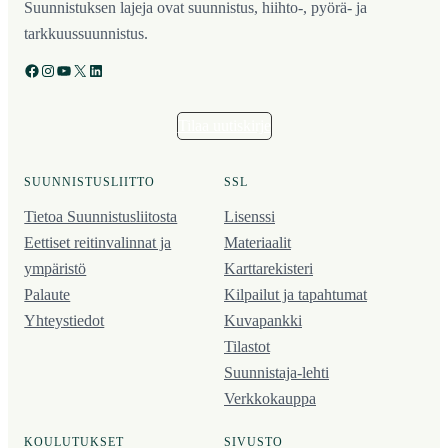
Suunnistuksen lajeja ovat suunnistus, hiihto-, pyörä- ja
tarkkuussuunnistus.
Facebook
Instagram
YouTube
X
LinkedIn
Tilaa uutiskirje
SUUNNISTUSLIITTO
SSL
Tietoa Suunnistusliitosta
Lisenssi
Eettiset reitinvalinnat ja
Materiaalit
ympäristö
Karttarekisteri
Palaute
Kilpailut ja tapahtumat
Yhteystiedot
Kuvapankki
Tilastot
Suunnistaja-lehti
Verkkokauppa
KOULUTUKSET
SIVUSTO