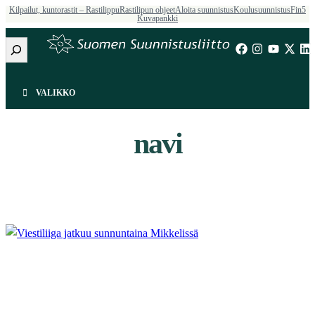
Kilpailut, kuntorastit – Rastilippu
Rastilipun ohjeet
Aloita suunnistus
Koulusuunnistus
Fin5
Siirry
Kuvapankki
sisältöön
Etsi
VALIKKO
navi