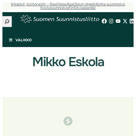
Kilpailut, kuntorastit – Rastilippu
Rastilipun ohjeet
Aloita suunnistus
Siirry
Koulusuunnistus
Fin5
Kuvapankki
sisältöön
Etsi
VALIKKO
Mikko Eskola