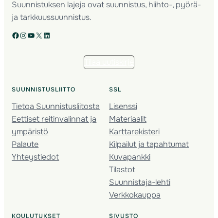
Suunnistuksen lajeja ovat suunnistus, hiihto-, pyörä-
ja tarkkuussuunnistus.
Facebook
Instagram
YouTube
X
LinkedIn
Tilaa uutiskirje
SUUNNISTUSLIITTO
SSL
Tietoa Suunnistusliitosta
Lisenssi
Eettiset reitinvalinnat ja
Materiaalit
ympäristö
Karttarekisteri
Palaute
Kilpailut ja tapahtumat
Yhteystiedot
Kuvapankki
Tilastot
Suunnistaja-lehti
Verkkokauppa
KOULUTUKSET
SIVUSTO