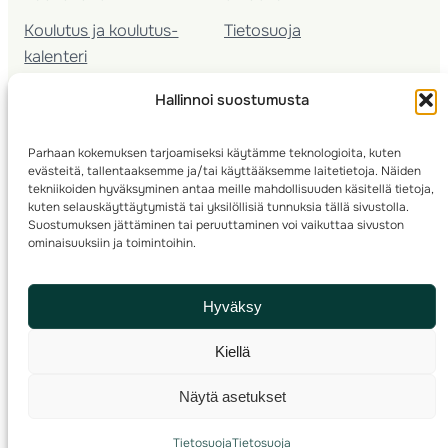
Koulutus ja koulutus­
Tietosuoja
kalenteri
Nuorison koulutukset
Hallinnoi suostumusta
Seura­kehittäminen
Valmentaja­koulutus
Parhaan kokemuksen tarjoamiseksi käytämme teknologioita, kuten
Kartoitus
evästeitä, tallentaaksemme ja/tai käyttääksemme laitetietoja. Näiden
Ratamestari
tekniikoiden hyväksyminen antaa meille mahdollisuuden käsitellä tietoja,
kuten selauskäyttäytymistä tai yksilöllisiä tunnuksia tällä sivustolla.
Suostumuksen jättäminen tai peruuttaminen voi vaikuttaa sivuston
Suomen Suunnistusliitto
© 2025 ·
· Valimotie 10, 00380 Helsinki, Finland
ominaisuuksiin ja toimintoihin.
info(a)suunnistusliitto.fi,
Rastilipun asiat
: rastilippu(a)suunnistusliitto.fi
Hyväksy
Kilpailut ja kuntorastit – Rastilippu
:::
Rastilipun ohjeet
Kiellä
RSS
Näytä asetukset
Etsi
Tietosuoja
Tietosuoja