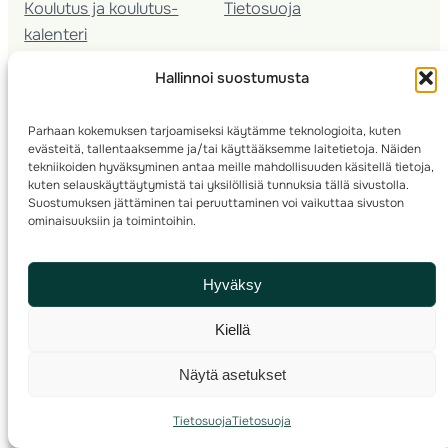
Koulutus ja koulutus­
Tietosuoja
kalenteri
Nuorison koulutukset
Hallinnoi suostumusta
Seura­kehittäminen
Valmentaja­koulutus
Parhaan kokemuksen tarjoamiseksi käytämme teknologioita, kuten
Kartoitus
evästeitä, tallentaaksemme ja/tai käyttääksemme laitetietoja. Näiden
Ratamestari
tekniikoiden hyväksyminen antaa meille mahdollisuuden käsitellä tietoja,
kuten selauskäyttäytymistä tai yksilöllisiä tunnuksia tällä sivustolla.
Suostumuksen jättäminen tai peruuttaminen voi vaikuttaa sivuston
Suomen Suunnistusliitto
© 2025 ·
· Valimotie 10, 00380 Helsinki, Finland
ominaisuuksiin ja toimintoihin.
info(a)suunnistusliitto.fi,
Rastilipun asiat
: rastilippu(a)suunnistusliitto.fi
Hyväksy
Kilpailut ja kuntorastit – Rastilippu
:::
Rastilipun ohjeet
Kiellä
RSS
Näytä asetukset
Etsi
Tietosuoja
Tietosuoja