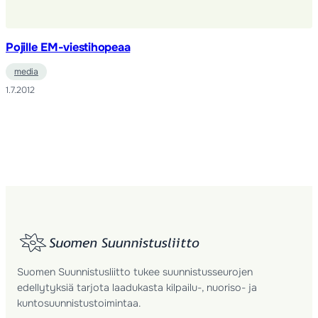
Pojille EM-viestihopeaa
media
1.7.2012
Suomen Suunnistusliitto tukee suunnistusseurojen
edellytyksiä tarjota laadukasta kilpailu-, nuoriso- ja
kuntosuunnistustoimintaa.