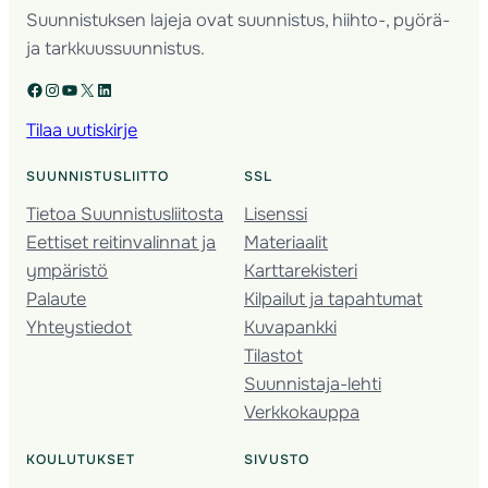
Suunnistuksen lajeja ovat suunnistus, hiihto-, pyörä-
ja tarkkuussuunnistus.
Facebook
Instagram
YouTube
X
LinkedIn
Tilaa uutiskirje
SUUNNISTUSLIITTO
SSL
Tietoa Suunnistusliitosta
Lisenssi
Eettiset reitinvalinnat ja
Materiaalit
ympäristö
Karttarekisteri
Palaute
Kilpailut ja tapahtumat
Yhteystiedot
Kuvapankki
Tilastot
Suunnistaja-lehti
Verkkokauppa
KOULUTUKSET
SIVUSTO