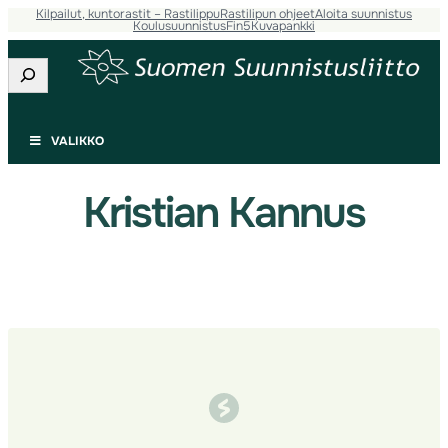
Kilpailut, kuntorastit – Rastilippu
Rastilipun ohjeet
Aloita suunnistus
Siirry
Koulusuunnistus
Fin5
Kuvapankki
sisältöön
Etsi
VALIKKO
Kristian Kannus