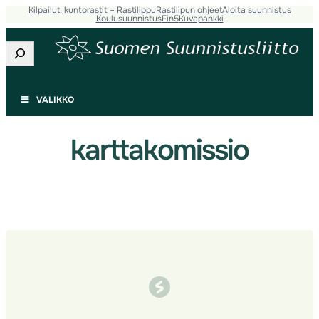
Kilpailut, kuntorastit – Rastilippu
Rastilipun ohjeet
Aloita suunnistus
Siirry
Koulusuunnistus
Fin5
Kuvapankki
sisältöön
Etsi
VALIKKO
karttakomissio