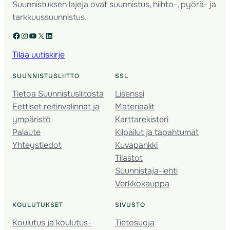
Suunnistuksen lajeja ovat suunnistus, hiihto-, pyörä- ja
tarkkuussuunnistus.
Facebook
Instagram
YouTube
X
LinkedIn
Tilaa uutiskirje
SUUNNISTUSLIITTO
SSL
Tietoa Suunnistusliitosta
Lisenssi
Eettiset reitinvalinnat ja
Materiaalit
ympäristö
Karttarekisteri
Palaute
Kilpailut ja tapahtumat
Yhteystiedot
Kuvapankki
Tilastot
Suunnistaja-lehti
Verkkokauppa
KOULUTUKSET
SIVUSTO
Koulutus ja koulutus­
Tietosuoja