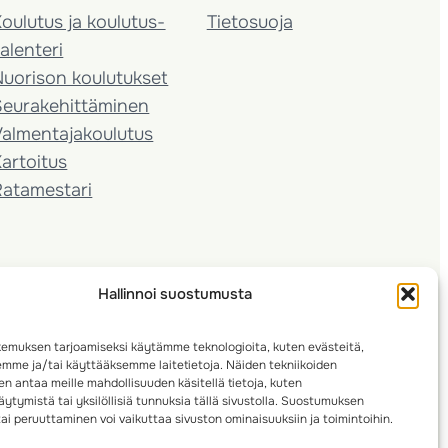
oulutus ja koulutus­
Tietosuoja
alenteri
Nuorison koulutukset
Seura­kehittäminen
almentaja­koulutus
artoitus
Ratamestari
Hallinnoi suostumusta
emuksen tarjoamiseksi käytämme teknologioita, kuten evästeitä,
emme ja/tai käyttääksemme laitetietoja. Näiden tekniikoiden
n antaa meille mahdollisuuden käsitellä tietoja, kuten
ytymistä tai yksilöllisiä tunnuksia tällä sivustolla. Suostumuksen
ai peruuttaminen voi vaikuttaa sivuston ominaisuuksiin ja toimintoihin.