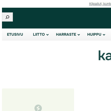
Kilpailut, kunt
Siirry
sisältöön
Etsi
ETUSIVU
LIITTO
HARRASTE
HUIPPU
ka