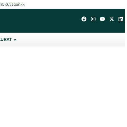
in5
Kuvapankki
EURAT