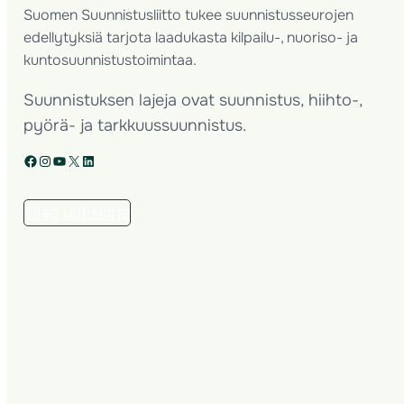
Suomen Suunnistusliitto tukee suunnistusseurojen
edellytyksiä tarjota laadukasta kilpailu-, nuoriso- ja
kuntosuunnistustoimintaa.
Suunnistuksen lajeja ovat suunnistus, hiihto-,
pyörä- ja tarkkuussuunnistus.
Facebook
Instagram
YouTube
X
LinkedIn
Tilaa uutiskirje