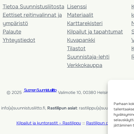
Tietoa Suunnistusliitosta
Lisenssi
K
Eettiset reitinvalinnat ja
Materiaalit
k
ympäristö
Karttarekisteri
Palaute
Kilpailut ja tapahtumat
Yhteystiedot
Kuvapankki
V
Tilastot
K
Suunnistaja-lehti
Verkkokauppa
Suomen Suunnistusliitto
© 2025 ·
· Valimotie 10, 00380 Helsinki, Finland
Parhaan kok
info(a)suunnistusliitto.fi,
Rastilipun asiat
: rastilippu(a)suunnistusliitto.fi
tallentaaks
hyväksymine
selauskäyttä
Kilpailut ja kuntorastit – Rastilippu
:::
Rastilipun ohjeet
jättäminen t