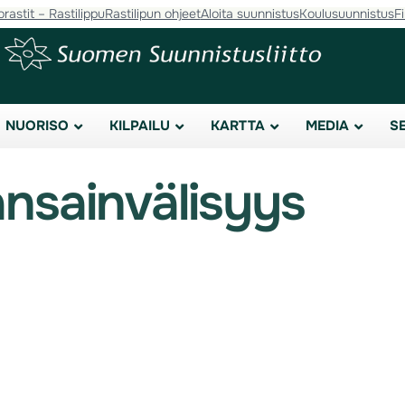
orastit – Rastilippu
Rastilipun ohjeet
Aloita suunnistus
Koulusuunnistus
F
NUORISO
KILPAILU
KARTTA
MEDIA
S
nsainvälisyys