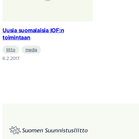
Uusia suomalaisia IOF:n
toimintaan
liitto
media
6.2.2017