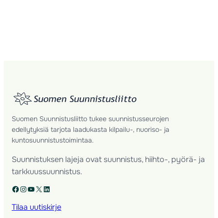
Suomen Suunnistusliitto tukee suunnistusseurojen
edellytyksiä tarjota laadukasta kilpailu-, nuoriso- ja
kuntosuunnistustoimintaa.
Suunnistuksen lajeja ovat suunnistus, hiihto-, pyörä- ja
tarkkuussuunnistus.
Facebook
Instagram
YouTube
X
LinkedIn
Tilaa uutiskirje