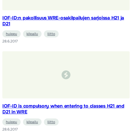
IOF-ID:n pakollisuus WRE-osakilpailujen sarjoissa H21 ja
D21
huippu
kilpailu
liitto
28.6.2017
IOF-ID is compulsory when entering to classes H21 and
D21 in WRE
huippu
kilpailu
liitto
28.6.2017