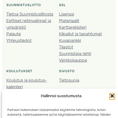
SUUNNISTUSLIITTO
SSL
Tietoa Suunnistusliitosta
Lisenssi
Eettiset reitinvalinnat ja
Materiaalit
ympäristö
Karttarekisteri
Palaute
Kilpailut ja tapahtumat
Yhteystiedot
Kuvapankki
Tilastot
Suunnistaja-lehti
Verkkokauppa
KOULUTUKSET
SIVUSTO
Koulutus ja koulutus­
Tietosuoja
kalenteri
Nuorison koulutukset
Hallinnoi suostumusta
Seura­kehittäminen
Valmentaja­koulutus
Parhaan kokemuksen tarjoamiseksi käytämme teknologioita, kuten
Kartoitus
evästeitä, tallentaaksemme ja/tai käyttääksemme laitetietoja. Näiden