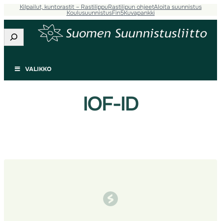
Kilpailut, kuntorastit – Rastilippu
Rastilipun ohjeet
Aloita suunnistus
Siirry
Koulusuunnistus
Fin5
Kuvapankki
sisältöön
Etsi
VALIKKO
IOF-ID