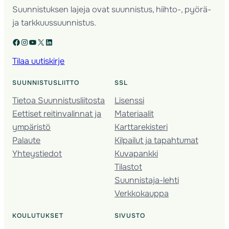
Suunnistuksen lajeja ovat suunnistus, hiihto-, pyörä-
ja tarkkuussuunnistus.
Facebook
Instagram
YouTube
X
LinkedIn
Tilaa uutiskirje
SUUNNISTUSLIITTO
SSL
Tietoa Suunnistusliitosta
Lisenssi
Eettiset reitinvalinnat ja
Materiaalit
ympäristö
Karttarekisteri
Palaute
Kilpailut ja tapahtumat
Yhteystiedot
Kuvapankki
Tilastot
Suunnistaja-lehti
Verkkokauppa
KOULUTUKSET
SIVUSTO