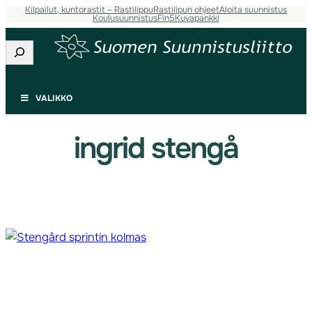
Kilpailut, kuntorastit – Rastilippu
Rastilipun ohjeet
Aloita suunnistus
Siirry
Koulusuunnistus
Fin5
Kuvapankki
sisältöön
Etsi
VALIKKO
ingrid stengå