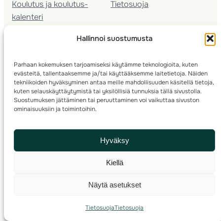
Koulutus ja koulutus­
Tietosuoja
kalenteri
Nuorison koulutukset
Hallinnoi suostumusta
Seura­kehittäminen
Valmentaja­koulutus
Parhaan kokemuksen tarjoamiseksi käytämme teknologioita, kuten
Kartoitus
evästeitä, tallentaaksemme ja/tai käyttääksemme laitetietoja. Näiden
Ratamestari
tekniikoiden hyväksyminen antaa meille mahdollisuuden käsitellä tietoja,
kuten selauskäyttäytymistä tai yksilöllisiä tunnuksia tällä sivustolla.
Suostumuksen jättäminen tai peruuttaminen voi vaikuttaa sivuston
Suomen Suunnistusliitto
© 2025 ·
· Valimotie 10, 00380 Helsinki, Finland
ominaisuuksiin ja toimintoihin.
info(a)suunnistusliitto.fi,
Rastilipun asiat
: rastilippu(a)suunnistusliitto.fi
Hyväksy
Kilpailut ja kuntorastit – Rastilippu
:::
Rastilipun ohjeet
Kiellä
RSS
Näytä asetukset
Etsi
Tietosuoja
Tietosuoja