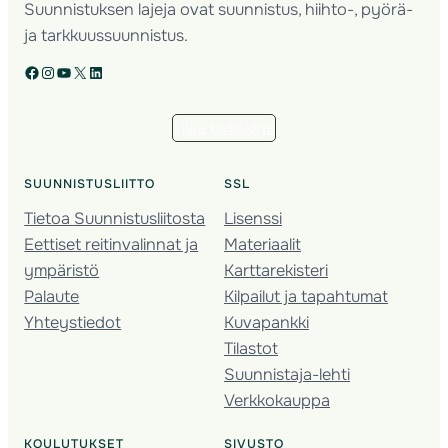
Suunnistuksen lajeja ovat suunnistus, hiihto-, pyörä-
ja tarkkuussuunnistus.
Facebook
Instagram
YouTube
X
LinkedIn
Tilaa uutiskirje
SUUNNISTUSLIITTO
SSL
Tietoa Suunnistusliitosta
Lisenssi
Eettiset reitinvalinnat ja
Materiaalit
ympäristö
Karttarekisteri
Palaute
Kilpailut ja tapahtumat
Yhteystiedot
Kuvapankki
Tilastot
Suunnistaja-lehti
Verkkokauppa
KOULUTUKSET
SIVUSTO