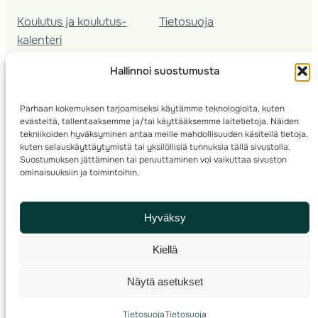
Koulutus ja koulutus­
Tietosuoja
kalenteri
Nuorison koulutukset
Hallinnoi suostumusta
Seura­kehittäminen
Valmentaja­koulutus
Parhaan kokemuksen tarjoamiseksi käytämme teknologioita, kuten
Kartoitus
evästeitä, tallentaaksemme ja/tai käyttääksemme laitetietoja. Näiden
Ratamestari
tekniikoiden hyväksyminen antaa meille mahdollisuuden käsitellä tietoja,
kuten selauskäyttäytymistä tai yksilöllisiä tunnuksia tällä sivustolla.
Suostumuksen jättäminen tai peruuttaminen voi vaikuttaa sivuston
Suomen Suunnistusliitto
© 2025 ·
· Valimotie 10, 00380 Helsinki, Finland
ominaisuuksiin ja toimintoihin.
info(a)suunnistusliitto.fi,
Rastilipun asiat
: rastilippu(a)suunnistusliitto.fi
Hyväksy
Kilpailut ja kuntorastit – Rastilippu
:::
Rastilipun ohjeet
Kiellä
RSS
Näytä asetukset
Etsi
Tietosuoja
Tietosuoja