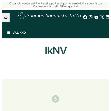
Kilpailut, kuntorastit – Rastilippu
Rastilipun ohjeet
Aloita suunnistus
Siirry
Koulusuunnistus
Fin5
Kuvapankki
sisältöön
Etsi
VALIKKO
IkNV