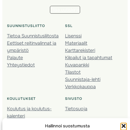
Tilaa uutiskirje
SUUNNISTUSLIITTO
SSL
Tietoa Suunnistusliitosta
Lisenssi
Eettiset reitinvalinnat ja
Materiaalit
ympäristö
Karttarekisteri
Palaute
Kilpailut ja tapahtumat
Yhteystiedot
Kuvapankki
Tilastot
Suunnistaja-lehti
Verkkokauppa
KOULUTUKSET
SIVUSTO
Koulutus ja koulutus­
Tietosuoja
kalenteri
Nuorison koulutukset
Hallinnoi suostumusta