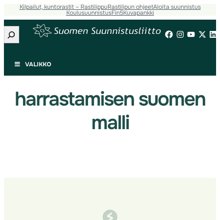
Kilpailut, kuntorastit – Rastilippu
Rastilipun ohjeet
Aloita suunnistus
Siirry
Koulusuunnistus
Fin5
Kuvapankki
sisältöön
Etsi
VALIKKO
harrastamisen suomen
malli