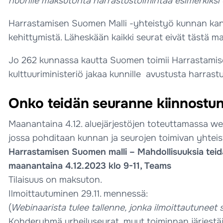
nuorille maksutonta harrastustoimintaa esimerkiksi 
Harrastamisen Suomen Malli -yhteistyö kunnan kanss
kehittymistä. Läheskään kaikki seurat eivät tästä m
Jo 262 kunnassa kautta Suomen toimii Harrastamis
kulttuuriministeriö jakaa kunnille avustusta harras
Onko teidän seuranne kiinnostun
Maanantaina 4.12. aluejärjestöjen toteuttamassa web
jossa pohditaan kunnan ja seurojen toimivan yhteis
Harrastamisen Suomen malli – Mahdollisuuksia teid
maanantaina 4.12.2023 klo 9-11, Teams
Tilaisuus on maksuton.
Ilmoittautuminen 29.11. mennessä:
(
Webinaarista tulee tallenne, jonka ilmoittautuneet 
Kohderyhmä urheiluseurat, muut toiminnan järjestä