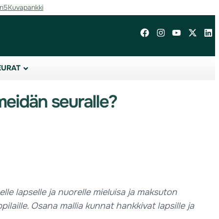
in5
Kuvapankki
EURAT
eidän seuralle?
le lapselle ja nuorelle mieluisa ja maksuton
aille. Osana mallia kunnat hankkivat lapsille ja