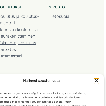
KOULUTUKSET
SIVUSTO
oulutus ja koulutus­
Tietosuoja
alenteri
Nuorison koulutukset
Seura­kehittäminen
almentaja­koulutus
artoitus
Ratamestari
Hallinnoi suostumusta
emuksen tarjoamiseksi käytämme teknologioita, kuten evästeitä,
emme ja/tai käyttääksemme laitetietoja. Näiden tekniikoiden
n antaa meille mahdollisuuden käsitellä tietoja, kuten