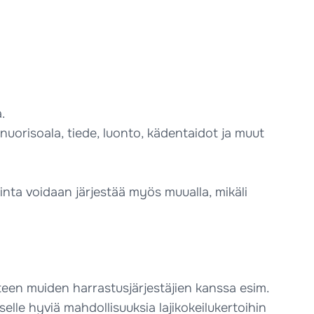
.
 nuorisoala, tiede, luonto, kädentaidot ja muut
minta voidaan järjestää myös muualla, mikäli
teen muiden harrastusjärjestäjien kanssa esim.
elle hyviä mahdollisuuksia lajikokeilukertoihin