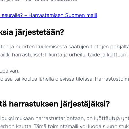
 seuralle? – Harrastamisen Suomen malli
ksia järjestetään?
asten ja nuorten kuulemisesta saatujen tietojen pohjalta
 harrastukset: liikunta ja urheilu, taide ja kulttuuri,
lupäivän.
oissa tai koulua lähellä olevissa tiloissa. Harrastustoi
tä harrastuksen järjestäjäksi?
koiduksi mukaan harrastustarjontaan, on lyöttäytyä yh
erhon kautta. Tämä toimintamalli voi luoda suunnistuks