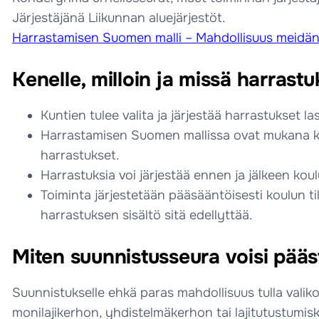
Järjestäjänä Liikunnan aluejärjestöt.
Harrastamisen Suomen malli – Mahdollisuus meidän
Kenelle, milloin ja missä harrastu
Kuntien tulee valita ja järjestää harrastukset l
Harrastamisen Suomen mallissa ovat mukana kaikki
harrastukset.
Harrastuksia voi järjestää ennen ja jälkeen kou
Toiminta järjestetään pääsääntöisesti koulun til
harrastuksen sisältö sitä edellyttää.
Miten suunnistusseura voisi pääs
Suunnistukselle ehkä paras mahdollisuus tulla vali
monilajikerhon, yhdistelmäkerhon tai lajitutustumisk