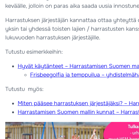
keväälle, jolloin on paras aika saada uusia innostu
Harrastuksen järjestäjän kannattaa ottaa yhteyttä 
yksin tai yhdessä toisten lajien / harrastusten kan
lukuvuoden harrastuksen järjestäjille.
Tutustu esimerkkeihin:
Hyvät käytänteet – Harrastamisen Suomen mal
Frisbeegolfia ja temppuilua – yhdistelmäh
Tutustu myös:
Miten pääsee harrastuksen järjestäjäksi? – Ha
Harrastamisen Suomen mallin kunnat – Harras