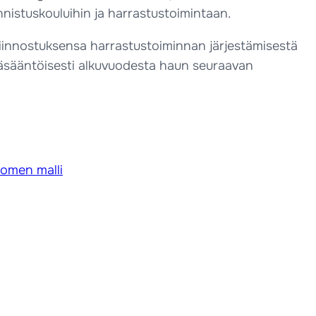
nnistuskouluihin ja harrastustoimintaan.
kiinnostuksensa harrastustoiminnan järjestämisestä
 pääsääntöisesti alkuvuodesta haun seuraavan
uomen malli