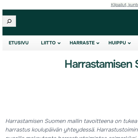
Kilpailut, kunt
Etsi
ETUSIVU
LIITTO
HARRASTE
HUIPPU
Harrastamisen 
Harrastamisen Suomen mallin tavoitteena on tukea la
harrastus koulupäivän yhteydessä. Harrastustoimintaa