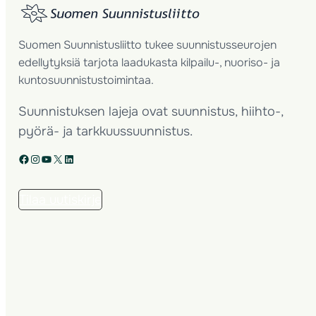
Suomen Suunnistusliitto tukee suunnistusseurojen
edellytyksiä tarjota laadukasta kilpailu-, nuoriso- ja
kuntosuunnistustoimintaa.
Suunnistuksen lajeja ovat suunnistus, hiihto-,
pyörä- ja tarkkuussuunnistus.
Facebook
Instagram
YouTube
X
LinkedIn
Tilaa uutiskirje