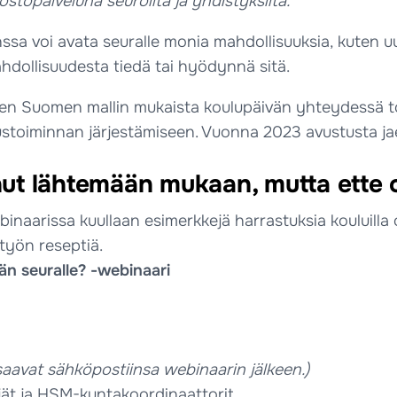
ostopalveluna seuroilta ja yhdistyksiltä.
a voi avata seuralle monia mahdollisuuksia, kuten uus
ahdollisuudesta tiedä tai hyödynnä sitä.
en Suomen mallin mukaista koulupäivän yhteydessä to
tustoiminnan järjestämiseen. Vuonna 2023 avustusta jae
ut lähtemään mukaan, mutta ette o
inaarissa kuullaan esimerkkejä harrastuksia kouluilla 
työn reseptiä.
än seuralle? -webinaari
saavat sähköpostiinsa webinaarin jälkeen.)
jät ja HSM-kuntakoordinaattorit.