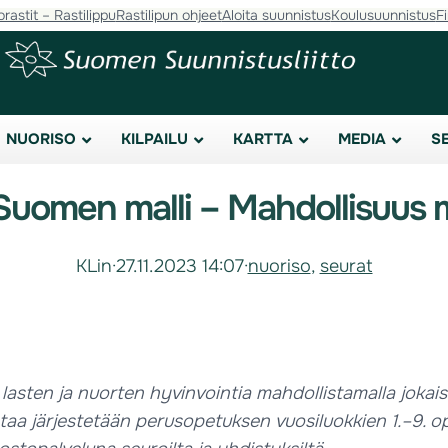
orastit – Rastilippu
Rastilipun ohjeet
Aloita suunnistus
Koulusuunnistus
F
NUORISO
KILPAILU
KARTTA
MEDIA
S
Suomen malli – Mahdollisuus m
KLin
·
27.11.2023 14:07
·
nuoriso
, 
seurat
sten ja nuorten hyvinvointia mahdollistamalla jokaisel
 järjestetään perusopetuksen vuosiluokkien 1.–9. oppil