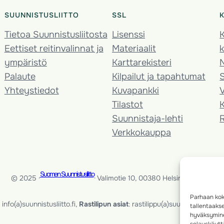
SUUNNISTUSLIITTO
SSL
Tietoa Suunnistusliitosta
Lisenssi
K
Eettiset reitinvalinnat ja
Materiaalit
k
ympäristö
Karttarekisteri
Palaute
Kilpailut ja tapahtumat
Yhteystiedot
Kuvapankki
V
Tilastot
K
Suunnistaja-lehti
Verkkokauppa
Suomen Suunnistusliitto
© 2025 ·
· Valimotie 10, 00380 Helsinki, Finland
Parhaan kok
info(a)suunnistusliitto.fi,
Rastilipun asiat
: rastilippu(a)suunnistusliitto.fi
tallentaaks
hyväksymine