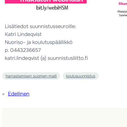
Lisätiedot suunnistusseuroille:
Katri Lindeqvist
Nuoriso- ja koulutuspäällikkö
p. 0443236657
katri.lindeqvist (a) suunnistusliitto.fi
harrastamisen suomen malli
koulusuunnistus
«
Edellinen