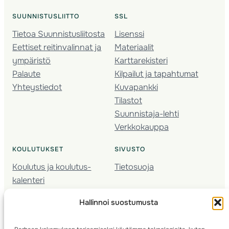
SUUNNISTUSLIITTO
SSL
Tietoa Suunnistusliitosta
Lisenssi
Eettiset reitinvalinnat ja
Materiaalit
ympäristö
Karttarekisteri
Palaute
Kilpailut ja tapahtumat
Yhteystiedot
Kuvapankki
Tilastot
Suunnistaja-lehti
Verkkokauppa
KOULUTUKSET
SIVUSTO
Koulutus ja koulutus­
Tietosuoja
kalenteri
Nuorison koulutukset
Hallinnoi suostumusta
Seura­kehittäminen
Valmentaja­koulutus