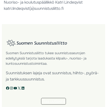
Nuoriso- ja koulutuspäällikkö Katri Lindeqvist
katri.lindeqvist(a)suunnistusliitto.fi
Suomen Suunnistusliitto tukee suunnistusseurojen
edellytyksiä tarjota laadukasta kilpailu-, nuoriso- ja
kuntosuunnistustoimintaa.
Suunnistuksen lajeja ovat suunnistus, hiihto-, pyörä-
ja tarkkuussuunnistus.
Facebook
Instagram
YouTube
X
LinkedIn
Tilaa uutiskirje