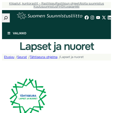
Kilpailut, kuntorastit – Rastilippu
Rastilipun ohjeet
Aloita suunnistus
Koulusuunnistus
Fin5
Kuvapankki
Etsi
VALIKKO
Lapset ja nuoret
Etusivu
Seurat
Tähtiseura-ohjelma
Lapset ja nuoret
/
/
/