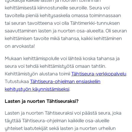
työkaluja kaikille lasten ja nuorten toiminnan
kehittämisestä kiinnostuneille seuroille. Seura voi
tavoitella pieniä kehitysaskelia omassa toiminnassaan
tai seuran tavoitteena voi olla Tähtimerkki-tunnuksen
saavuttaminen lasten ja nuorten osa-alueelta. Oli seuran
kehittämisen tavoite mikä tahansa, kaikki kehittäminen
on arvokasta!
Mukaan kehittämispolulle voi lähteä koska tahansa ja
seura voi tehdä kehittämistyötä omaan tahtiin.
Kehittämistyön alustana toimii
Tähtiseura-verkkopalvelu
.
Tutustukaa
Tähtiseura-ohjelman ensiaskeliin
kehitystyön käynnistämiseksi
.
Lasten ja nuorten Tähtiseuraksi?
Lasten ja nuorten Tähtiseuraksi voi päästä seura, joka
täyttää Tähtiseura-ohjelman kaikkille osa-alueille
yhteiset laatutekijät sekä lasten ja nuorten urheilun