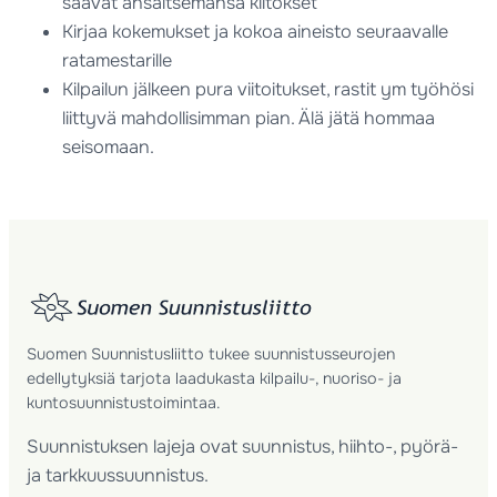
saavat ansaitsemansa kiitokset
Kirjaa kokemukset ja kokoa aineisto seuraavalle
ratamestarille
Kilpailun jälkeen pura viitoitukset, rastit ym työhösi
liittyvä mahdollisimman pian. Älä jätä hommaa
seisomaan.
Suomen Suunnistusliitto tukee suunnistusseurojen
edellytyksiä tarjota laadukasta kilpailu-, nuoriso- ja
kuntosuunnistustoimintaa.
Suunnistuksen lajeja ovat suunnistus, hiihto-, pyörä-
ja tarkkuussuunnistus.