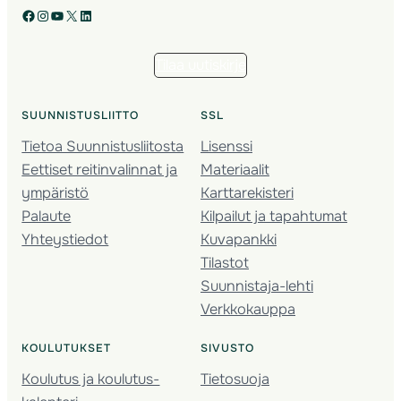
Facebook
Instagram
YouTube
X
LinkedIn
Tilaa uutiskirje
SUUNNISTUSLIITTO
SSL
Tietoa Suunnistusliitosta
Lisenssi
Eettiset reitinvalinnat ja
Materiaalit
ympäristö
Karttarekisteri
Palaute
Kilpailut ja tapahtumat
Yhteystiedot
Kuvapankki
Tilastot
Suunnistaja-lehti
Verkkokauppa
KOULUTUKSET
SIVUSTO
Koulutus ja koulutus­
Tietosuoja