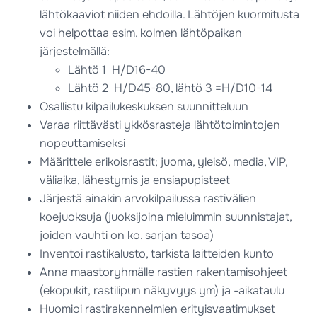
lähtökaaviot niiden ehdoilla. Lähtöjen kuormitusta
voi helpottaa esim. kolmen lähtöpaikan
järjestelmällä:
Lähtö 1 H/D16-40
Lähtö 2 H/D45-80, lähtö 3 =H/D10-14
Osallistu kilpailukeskuksen suunnitteluun
Varaa riittävästi ykkösrasteja lähtötoimintojen
nopeuttamiseksi
Määrittele erikoisrastit; juoma, yleisö, media, VIP,
väliaika, lähestymis ja ensiapupisteet
Järjestä ainakin arvokilpailussa rastivälien
koejuoksuja (juoksijoina mieluimmin suunnistajat,
joiden vauhti on ko. sarjan tasoa)
Inventoi rastikalusto, tarkista laitteiden kunto
Anna maastoryhmälle rastien rakentamisohjeet
(ekopukit,
rastilipun näkyvyys ym) ja -aikataulu
Huomioi rastirakennelmien erityisvaatimukset