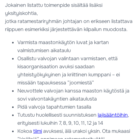
Jokainen listattu toimenpide sisältää lisäksi
yksityiskohtia,
jotka ratamestariryhmän johtajan on erikseen listattava
riippuen esimerkiksi järjestettävän kilpailun muodosta.
Varmista maastonkäytön luvat ja kartan
valmistumisen aikataulu
Osallistu valvojan valintaan varmistaen, että
kisaorganisaation avuksi saadaan
yhteistyökykyinen ja kriittinen kumppani – ei
missään tapauksessa ”joomiestä”
Neuvottele valvojan kanssa maaston käytöstä ja
sovi valvontakäyntien aikataulusta
Pidä valvoja tapahtumien tasalla
Tutustu huolellisesti suunnistuksen
lajisääntöihin
,
erityisesti lukuihin 7, 8, 9, 10, 11, 12 ja 14
Kokoa
tiimi
avuksesi, älä urakoi yksin. Ota mukaasi