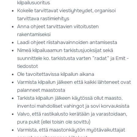
kilpailusuoritus
Kokeile tarvittavat viestiyhteydet, organisoi
tarvittava rastimiehitys
Anna ohjeet tarvittavien viitoitusten
rakentamiseksi
Laadi ohjeet riistahavainnoiden antamisesta
Nimeä kilpailuaamun tarkistusjuoksijat sekä
suunnittele ko. tarkistusta varten ”radat” ja Emit -
tiedostot
Ole tavoitettavissa kilpailun aikana
Varmista kilpailun jälkeen että kaikki lähteneet ovat
palanneet maastosta
Tarkista kilpailun jälkeen käytössä ollut maasto,
inventoi mahdolliset vahingot ja sovi korvauksista
Valvo, että rastikalusto kerätään ja varastoidaan,
pura pukit (ellei toisin ole sovittu)
Varmista, että maastonkäytön myötävaikuttajat