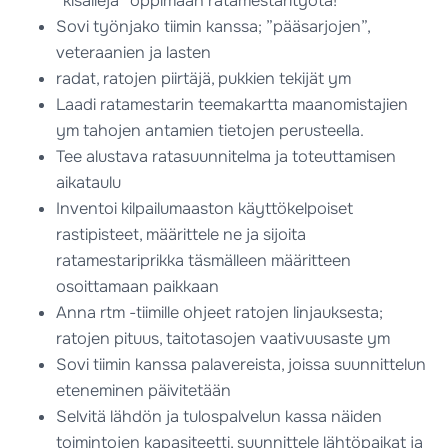
”kisällejä” oppimaan ratamestarityötä!
Sovi työnjako tiimin kanssa; ”pääsarjojen”,
veteraanien ja lasten
radat, ratojen piirtäjä, pukkien tekijät ym
Laadi ratamestarin teemakartta maanomistajien
ym tahojen antamien tietojen perusteella.
Tee alustava ratasuunnitelma ja toteuttamisen
aikataulu
Inventoi kilpailumaaston käyttökelpoiset
rastipisteet, määrittele ne ja sijoita
ratamestariprikka täsmälleen määritteen
osoittamaan paikkaan
Anna rtm -tiimille ohjeet ratojen linjauksesta;
ratojen pituus, taitotasojen vaativuusaste ym
Sovi tiimin kanssa palavereista, joissa suunnittelun
eteneminen päivitetään
Selvitä lähdön ja tulospalvelun kassa näiden
toimintojen kapasiteetti, suunnittele lähtöpaikat ja