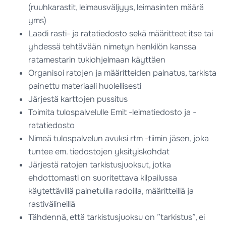
(ruuhkarastit, leimausväljyys, leimasinten määrä
yms)
Laadi rasti- ja ratatiedosto sekä määritteet itse tai
yhdessä tehtävään nimetyn henkilön kanssa
ratamestarin tukiohjelmaan käyttäen
Organisoi ratojen ja määritteiden painatus, tarkista
painettu materiaali huolellisesti
Järjestä karttojen pussitus
Toimita tulospalvelulle Emit -leimatiedosto ja -
ratatiedosto
Nimeä tulospalvelun avuksi rtm -tiimin jäsen, joka
tuntee em. tiedostojen yksityiskohdat
Järjestä ratojen tarkistusjuoksut, jotka
ehdottomasti on suoritettava kilpailussa
käytettävillä painetuilla radoilla, määritteillä ja
rastivälineillä
Tähdennä, että tarkistusjuoksu on ”tarkistus”, ei