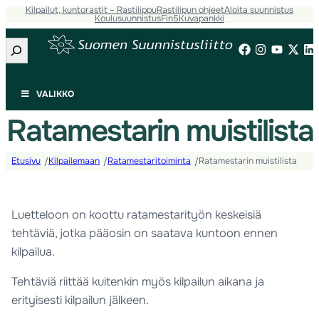
Kilpailut, kuntorastit – Rastilippu
Rastilipun ohjeet
Aloita suunnistus
Koulusuunnistus
Fin5
Kuvapankki
Etsi
VALIKKO
Ratamestarin muistilista
Etusivu
Kilpailemaan
Ratamestaritoiminta
Ratamestarin muistilista
/
/
/
Luetteloon on koottu ratamestarityön keskeisiä
tehtäviä, jotka pääosin on saatava kuntoon ennen
kilpailua.
Tehtäviä riittää kuitenkin myös kilpailun aikana ja
erityisesti kilpailun jälkeen.