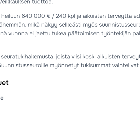
Veikkauksen tuottoa.
heiluun 640 000 € / 240 kpl ja aikuisten terveyttä ed
ta vähemmän, mikä näkyy selkeästi myös suunnistusseu
 vuonna ei jaettu tukea päätoimisen työntekijän palkk
euratukihakemusta, joista viisi koski aikuisten tervey
uunnistusseuroille myönnetyt tukisummat vaihtelivat v
uet
le