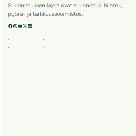
Suunnistuksen lajeja ovat suunnistus, hiihto-,
pyörä- ja tarkkuussuunnistus.
Facebook
Instagram
YouTube
X
LinkedIn
Tilaa uutiskirje