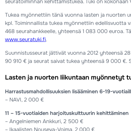
seuratoiminnan kehittämistukea. Tuki on kokonaan 
Tukea myönnettiin tänä vuonna lasten ja nuorten ur
kpl. Toiminnallista tukea myönnettiin edellisvuot
468 seurahankkeelle, yhteensä 1 083 000 euroa. Tänä
www.seuratuki.fi
.
Suunnistusseurat jättivät vuonna 2012 yhteensä 28 s
90 910 € ja seurat saivat tukea yhteensä 9 000 €. S
Lasten ja nuorten liikuntaan myönnetyt t
Harrastusmahdollisuuksien lisääminen 6-19-vuotiail
– NAVI, 2 000 €
11 – 15-vuotiaiden harjoituskulttuurin kehittäminen
– Angelniemen Ankkuri, 2 500 €
– Ikaalisten Nouseva-Voima, 2 000 €