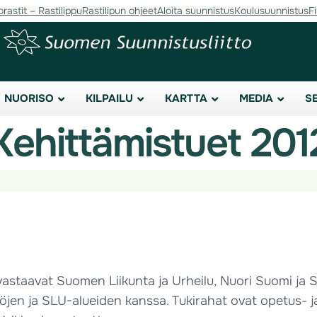
orastit – Rastilippu
Rastilipun ohjeet
Aloita suunnistus
Koulusuunnistus
F
NUORISO
KILPAILU
KARTTA
MEDIA
S
Kehittämistuet 201
staavat Suomen Liikunta ja Urheilu, Nuori Suomi ja Suo
stöjen ja SLU-alueiden kanssa. Tukirahat ovat opetus- 