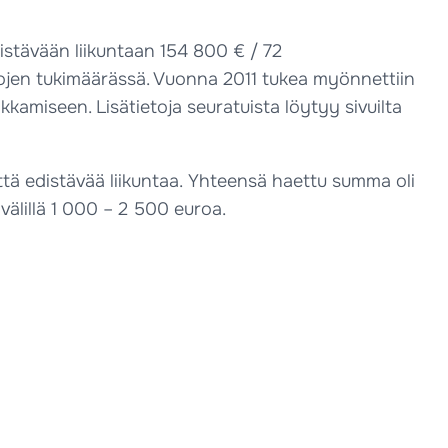
istävään liikuntaan 154 800 € / 72
rojen tukimäärässä. Vuonna 2011 tukea myönnettiin
amiseen. Lisätietoja seuratuista löytyy sivuilta
ttä edistävää liikuntaa. Yhteensä haettu summa oli
älillä 1 000 – 2 500 euroa.