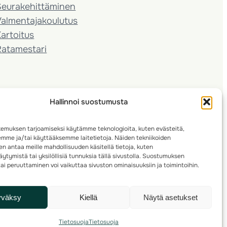
Seura­kehittäminen
almentaja­koulutus
artoitus
Ratamestari
Hallinnoi suostumusta
emuksen tarjoamiseksi käytämme teknologioita, kuten evästeitä,
emme ja/tai käyttääksemme laitetietoja. Näiden tekniikoiden
n antaa meille mahdollisuuden käsitellä tietoja, kuten
ytymistä tai yksilöllisiä tunnuksia tällä sivustolla. Suostumuksen
ai peruuttaminen voi vaikuttaa sivuston ominaisuuksiin ja toimintoihin.
yväksy
Kiellä
Näytä asetukset
Tietosuoja
Tietosuoja