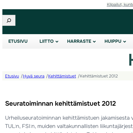
Kilpailut, kunt
Etsi
ETUSIVU
LIITTO
HARRASTE
HUIPPU
Etusivu
/
Hyvä seura
/
Kehittämistuet
/
Kehittämistuet 2012
Seuratoiminnan kehittämistuet 2012
Urheiluseuratoiminnan kehittämistuen jakamisesta va
TUL:n, FSI:n, muiden valtakunnallisten liikuntajärje