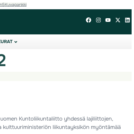
in5
Kuvapankki
EURAT
2
men Kuntoliikuntaliitto yhdessä lajiliittojen,
ja kulttuuriministeriön liikuntayksikön myöntämää