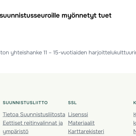
 suunnistusseuroille myönnetyt tuet
on yhteishanke 11 – 15-vuotiaiden harjoittelukulttuuri
SUUNNISTUSLIITTO
SSL
Tietoa Suunnistusliitosta
Lisenssi
K
Eettiset reitinvalinnat ja
Materiaalit
k
ympäristö
Karttarekisteri