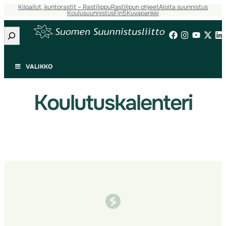
Kilpailut, kuntorastit – Rastilippu
Rastilipun ohjeet
Aloita suunnistus
Siirry
Koulusuunnistus
Fin5
Kuvapankki
sisältöön
Etsi
VALIKKO
Koulutuskalenteri