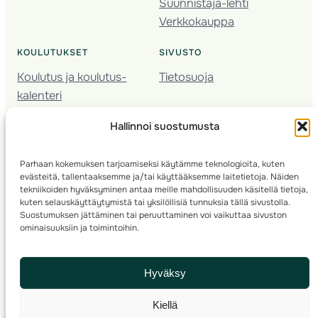
Suunnistaja-lehti
Verkkokauppa
KOULUTUKSET
SIVUSTO
Koulutus ja koulutus­
Tietosuoja
kalenteri
Nuorison koulutukset
Hallinnoi suostumusta
Seura­kehittäminen
Valmentaja­koulutus
Parhaan kokemuksen tarjoamiseksi käytämme teknologioita, kuten
Kartoitus
evästeitä, tallentaaksemme ja/tai käyttääksemme laitetietoja. Näiden
Ratamestari
tekniikoiden hyväksyminen antaa meille mahdollisuuden käsitellä tietoja,
kuten selauskäyttäytymistä tai yksilöllisiä tunnuksia tällä sivustolla.
Suostumuksen jättäminen tai peruuttaminen voi vaikuttaa sivuston
Suomen Suunnistusliitto
© 2025 ·
· Valimotie 10, 00380 Helsinki, Finland
ominaisuuksiin ja toimintoihin.
info(a)suunnistusliitto.fi,
Rastilipun asiat
: rastilippu(a)suunnistusliitto.fi
Hyväksy
Kilpailut ja kuntorastit – Rastilippu
:::
Rastilipun ohjeet
Kiellä