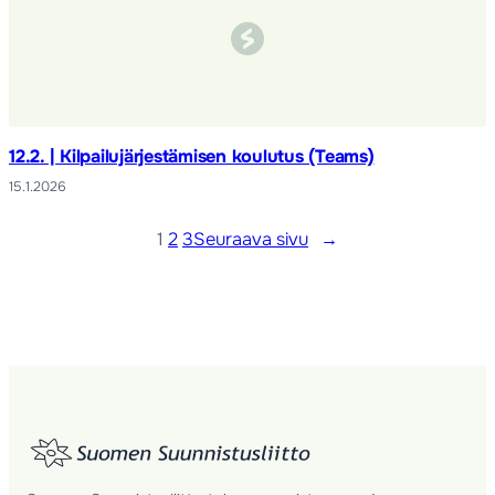
12.2. | Kilpailujärjestämisen koulutus (Teams)
15.1.2026
1
2
3
Seuraava sivu
→