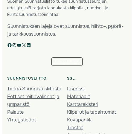
Suomen Suunnistusliitto tukee suunnistusseurojen
edellytyksiä tarjota laadukasta kilpailu-, nuoriso- ja
kuntosuunnistustoimintaa.
Suunnistuksen lajeja ovat suunnistus, hiihto-, pyörä-
ja tarkkuussuunnistus.
Facebook
Instagram
YouTube
X
LinkedIn
Tilaa uutiskirje
SUUNNISTUSLIITTO
SSL
Tietoa Suunnistusliitosta
Lisenssi
Eettiset reitinvalinnat ja
Materiaalit
ympäristö
Karttarekisteri
Palaute
Kilpailut ja tapahtumat
Yhteystiedot
Kuvapankki
Tilastot