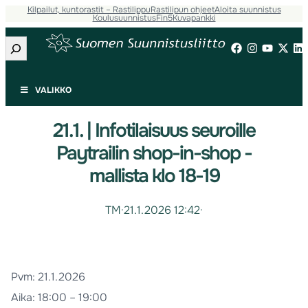
Kilpailut, kuntorastit – Rastilippu
Rastilipun ohjeet
Aloita suunnistus
Koulusuunnistus
Fin5
Kuvapankki
Etsi
VALIKKO
21.1. | Infotilaisuus seuroille
Paytrailin shop-in-shop -
mallista klo 18-19
TM
·
21.1.2026 12:42
·
Pvm:
21.1.2026
Aika:
18:00 – 19:00