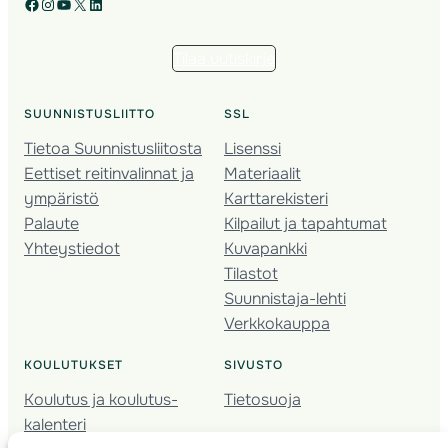
Facebook
Instagram
YouTube
X
LinkedIn
Tilaa uutiskirje
SUUNNISTUSLIITTO
SSL
Tietoa Suunnistusliitosta
Lisenssi
Eettiset reitinvalinnat ja
Materiaalit
ympäristö
Karttarekisteri
Palaute
Kilpailut ja tapahtumat
Yhteystiedot
Kuvapankki
Tilastot
Suunnistaja-lehti
Verkkokauppa
KOULUTUKSET
SIVUSTO
Koulutus ja koulutus­
Tietosuoja
kalenteri