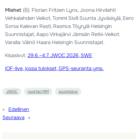
Miehet
(6): Florian Fritzen Lynx, Joona Hirvilahti
Vehkalahden Veikot, Tommi Sivill Suunta Jyväskylä, Eero
Sorsa Kalevan Rasti, Rasmus Töyrylä Helsingin
Suunnistajat, Aapo Virkajärvi Jämsän Retki-Veikot.
Varalla: Väinö Haara Helsingin Suunnistajat.
Kisasivut:
29.6.–4.7. JWOC 2026, SWE
IOF-live, jossa tulokset, GPS-seuranta yms.
JWOC
nuorten MM
suunnistus
«
Edellinen
Seuraava
»