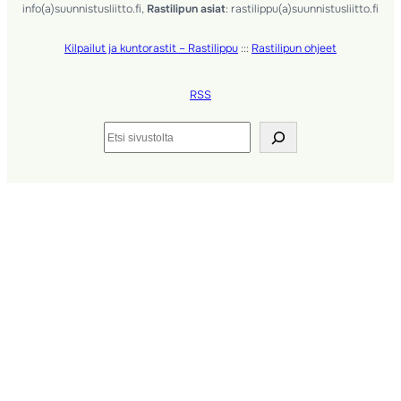
info(a)suunnistusliitto.fi,
Rastilipun asiat
: rastilippu(a)suunnistusliitto.fi
Kilpailut ja kuntorastit – Rastilippu
:::
Rastilipun ohjeet
RSS
Etsi