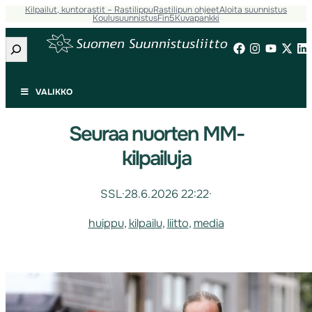
Kilpailut, kuntorastit – Rastilippu
Rastilipun ohjeet
Aloita suunnistus
Koulusuunnistus
Fin5
Kuvapankki
Etsi
VALIKKO
Seuraa nuorten MM-
kilpailuja
SSL
·
28.6.2026 22:22
·
huippu
, 
kilpailu
, 
liitto
, 
media