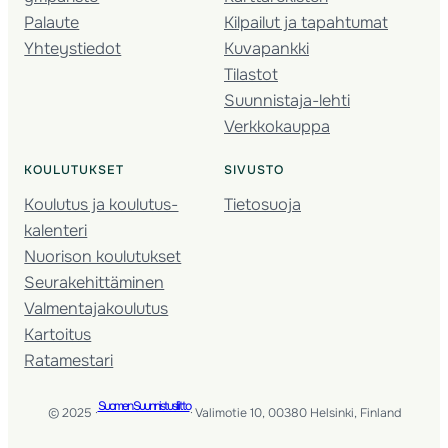
Palaute
Kilpailut ja tapahtumat
Yhteystiedot
Kuvapankki
Tilastot
Suunnistaja-lehti
Verkkokauppa
KOULUTUKSET
SIVUSTO
Koulutus ja koulutus­
Tietosuoja
kalenteri
Nuorison koulutukset
Seura­kehittäminen
Valmentaja­koulutus
Kartoitus
Ratamestari
Suomen Suunnistusliitto
© 2025 ·
· Valimotie 10, 00380 Helsinki, Finland