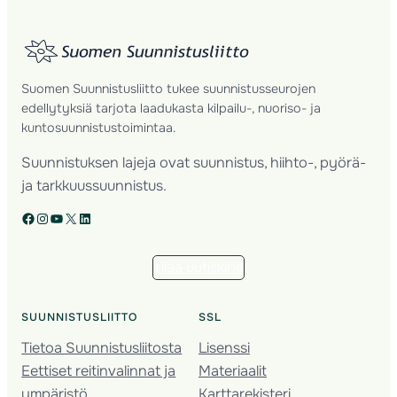
Suomen Suunnistusliitto tukee suunnistusseurojen
edellytyksiä tarjota laadukasta kilpailu-, nuoriso- ja
kuntosuunnistustoimintaa.
Suunnistuksen lajeja ovat suunnistus, hiihto-, pyörä-
ja tarkkuussuunnistus.
Facebook
Instagram
YouTube
X
LinkedIn
Tilaa uutiskirje
SUUNNISTUSLIITTO
SSL
Tietoa Suunnistusliitosta
Lisenssi
Eettiset reitinvalinnat ja
Materiaalit
ympäristö
Karttarekisteri