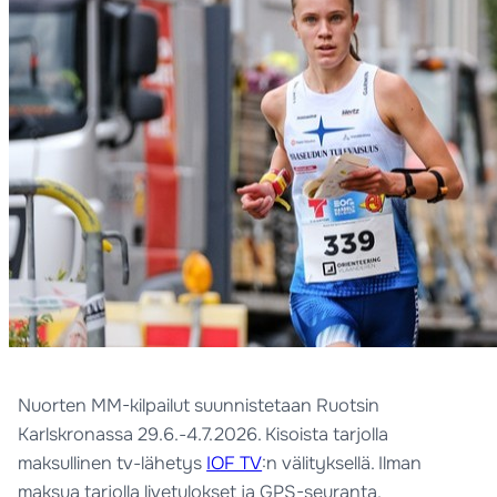
Nuorten MM-kilpailut suunnistetaan Ruotsin
Karlskronassa 29.6.-4.7.2026. Kisoista tarjolla
maksullinen tv-lähetys
IOF TV
:n välityksellä. Ilman
maksua tarjolla livetulokset ja GPS-seuranta.