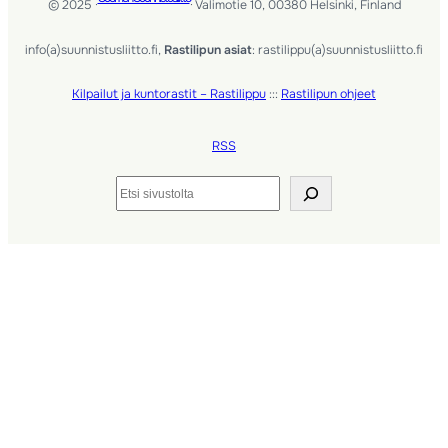
© 2025 ·
· Valimotie 10, 00380 Helsinki, Finland
info(a)suunnistusliitto.fi,
Rastilipun asiat
: rastilippu(a)suunnistusliitto.fi
Kilpailut ja kuntorastit – Rastilippu
:::
Rastilipun ohjeet
RSS
Etsi