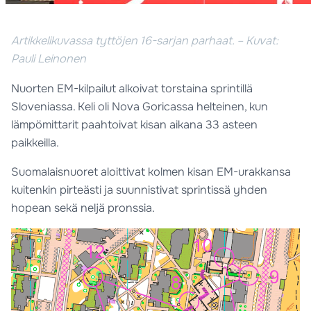
Artikkelikuvassa tyttöjen 16-sarjan parhaat. – Kuvat:
Pauli Leinonen
Nuorten EM-kilpailut alkoivat torstaina sprintillä
Sloveniassa. Keli oli Nova Goricassa helteinen, kun
lämpömittarit paahtoivat kisan aikana 33 asteen
paikkeilla.
Suomalaisnuoret aloittivat kolmen kisan EM-urakkansa
kuitenkin pirteästi ja suunnistivat sprintissä yhden
hopean sekä neljä pronssia.