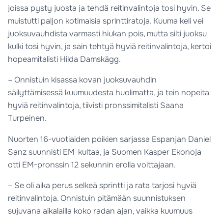
joissa pysty juosta ja tehdä reitinvalintoja tosi hyvin. Se
muistutti paljon kotimaisia sprinttiratoja. Kuuma keli vei
juoksuvauhdista varmasti hiukan pois, mutta silti juoksu
kulki tosi hyvin, ja sain tehtyä hyviä reitinvalintoja, kertoi
hopeamitalisti Hilda Damskägg.
– Onnistuin kisassa kovan juoksuvauhdin
säilyttämisessä kuumuudesta huolimatta, ja tein nopeita
hyviä reitinvalintoja, tiivisti pronssimitalisti Saana
Turpeinen.
Nuorten 16-vuotiaiden poikien sarjassa Espanjan Daniel
Sanz suunnisti EM-kultaa, ja Suomen Kasper Ekonoja
otti EM-pronssin 12 sekunnin erolla voittajaan.
– Se oli aika perus selkeä sprintti ja rata tarjosi hyviä
reitinvalintoja. ⁠Onnistuin pitämään suunnistuksen
sujuvana aikalailla koko radan ajan, vaikka kuumuus