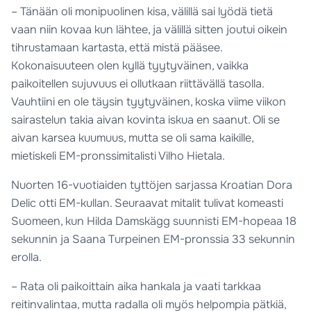
– Tänään oli monipuolinen kisa, välillä sai lyödä tietä
vaan niin kovaa kun lähtee, ja välillä sitten joutui oikein
tihrustamaan kartasta, että mistä pääsee.
Kokonaisuuteen olen kyllä tyytyväinen, vaikka
paikoitellen sujuvuus ei ollutkaan riittävällä tasolla.
Vauhtiini en ole täysin tyytyväinen, koska viime viikon
sairastelun takia aivan kovinta iskua en saanut. Oli se
aivan karsea kuumuus, mutta se oli sama kaikille,
mietiskeli EM-pronssimitalisti Vilho Hietala.
Nuorten 16-vuotiaiden tyttöjen sarjassa Kroatian Dora
Delic otti EM-kullan. Seuraavat mitalit tulivat komeasti
Suomeen, kun Hilda Damskägg suunnisti EM-hopeaa 18
sekunnin ja Saana Turpeinen EM-pronssia 33 sekunnin
erolla.
– Rata oli paikoittain aika hankala ja vaati tarkkaa
reitinvalintaa, mutta radalla oli myös helpompia pätkiä,