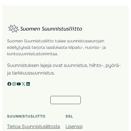
Suomen Suunnistusliitto tukee suunnistusseurojen
edellytyksiä tarjota laadukasta kilpailu-, nuoriso- ja
kuntosuunnistustoimintaa.
Suunnistuksen lajeja ovat suunnistus, hiihto-, pyörä-
ja tarkkuussuunnistus.
Facebook
Instagram
YouTube
X
LinkedIn
Tilaa uutiskirje
SUUNNISTUSLIITTO
SSL
Tietoa Suunnistusliitosta
Lisenssi