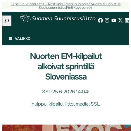
Kilpailut, kuntorastit – Rastilippu
Rastilipun ohjeet
Aloita suunnistus
Koulusuunnistus
Fin5
Kuvapankki
Etsi
VALIKKO
Nuorten EM-kilpailut
alkoivat sprintillä
Sloveniassa
SSL
·
25.6.2026 14:04
·
huippu
, 
kilpailu
, 
liitto
, 
media
, 
SSL