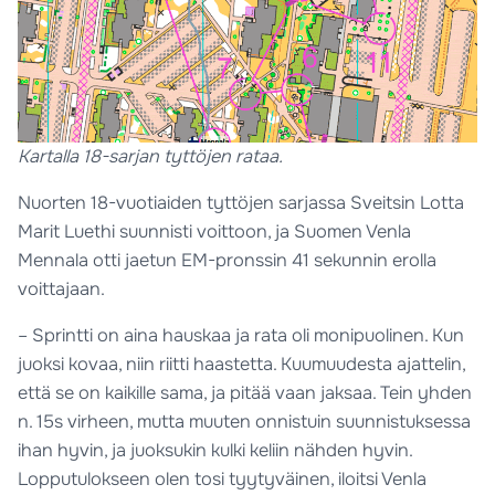
Kartalla 18-sarjan tyttöjen rataa.
Nuorten 18-vuotiaiden tyttöjen sarjassa Sveitsin Lotta
Marit Luethi suunnisti voittoon, ja Suomen Venla
Mennala otti jaetun EM-pronssin 41 sekunnin erolla
voittajaan.
– Sprintti on aina hauskaa ja rata oli monipuolinen. Kun
juoksi kovaa, niin riitti haastetta. Kuumuudesta ajattelin,
että se on kaikille sama, ja pitää vaan jaksaa. Tein yhden
n. 15s virheen, mutta muuten onnistuin suunnistuksessa
ihan hyvin, ja juoksukin kulki keliin nähden hyvin.
Lopputulokseen olen tosi tyytyväinen, iloitsi Venla