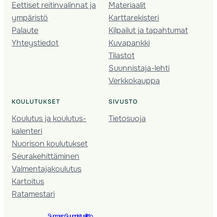
Eettiset reitinvalinnat ja
Materiaalit
ympäristö
Karttarekisteri
Palaute
Kilpailut ja tapahtumat
Yhteystiedot
Kuvapankki
Tilastot
Suunnistaja-lehti
Verkkokauppa
KOULUTUKSET
SIVUSTO
Koulutus ja koulutus­
Tietosuoja
kalenteri
Nuorison koulutukset
Seura­kehittäminen
Valmentaja­koulutus
Kartoitus
Ratamestari
Suomen Suunnistusliitto