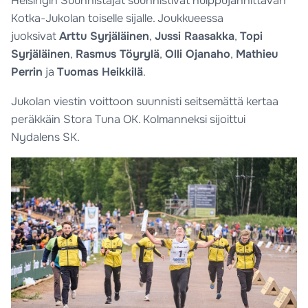
Helsingin Suunnistajat suunnistivat huippujännittävän
Kotka-Jukolan toiselle sijalle. Joukkueessa
juoksivat
Arttu Syrjäläinen
,
Jussi Raasakka
,
Topi
Syrjäläinen
,
Rasmus Töyrylä
,
Olli Ojanaho
,
Mathieu
Perrin
ja
Tuomas Heikkilä
.
Jukolan viestin voittoon suunnisti seitsemättä kertaa
peräkkäin Stora Tuna OK. Kolmanneksi sijoittui
Nydalens SK.