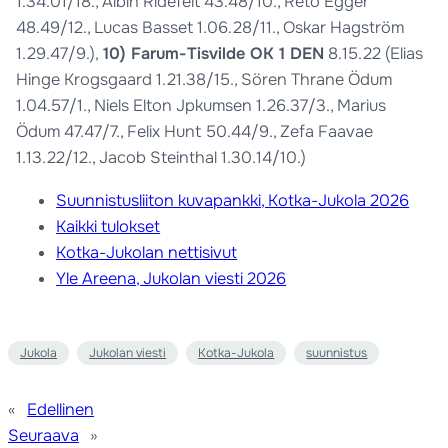
1.34.01/18., Albin Ridefelt 43.48/10., Reto Egger
48.49/12., Lucas Basset 1.06.28/11., Oskar Hagström
1.29.47/9.),
10) Farum-Tisvilde OK 1 DEN
8.15.22 (Elias
Hinge Krogsgaard 1.21.38/15., Sören Thrane Ödum
1.04.57/1., Niels Elton Jpkumsen 1.26.37/3., Marius
Ödum 47.47/7., Felix Hunt 50.44/9., Zefa Faavae
1.13.22/12., Jacob Steinthal 1.30.14/10.)
Suunnistusliiton kuvapankki, Kotka-Jukola 2026
Kaikki tulokset
Kotka-Jukolan nettisivut
Yle Areena, Jukolan viesti 2026
Jukola
Jukolan viesti
Kotka-Jukola
suunnistus
«
Edellinen
Seuraava
»