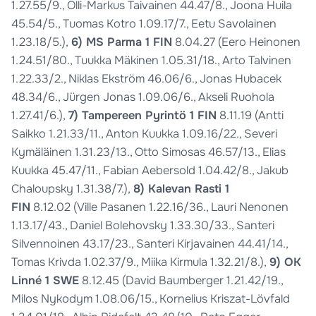
1.27.55/9., Olli-Markus Taivainen 44.47/8., Joona Huila
45.54/5., Tuomas Kotro 1.09.17/7., Eetu Savolainen
1.23.18/5.),
6) MS Parma 1 FIN
8.04.27 (Eero Heinonen
1.24.51/80., Tuukka Mäkinen 1.05.31/18., Arto Talvinen
1.22.33/2., Niklas Ekström 46.06/6., Jonas Hubacek
48.34/6., Jürgen Jonas 1.09.06/6., Akseli Ruohola
1.27.41/6.),
7) Tampereen Pyrintö 1 FIN
8.11.19 (Antti
Saikko 1.21.33/11., Anton Kuukka 1.09.16/22., Severi
Kymäläinen 1.31.23/13., Otto Simosas 46.57/13., Elias
Kuukka 45.47/11., Fabian Aebersold 1.04.42/8., Jakub
Chaloupsky 1.31.38/7.),
8) Kalevan Rasti 1
FIN
8.12.02 (Ville Pasanen 1.22.16/36., Lauri Nenonen
1.13.17/43., Daniel Bolehovsky 1.33.30/33., Santeri
Silvennoinen 43.17/23., Santeri Kirjavainen 44.41/14.,
Tomas Krivda 1.02.37/9., Miika Kirmula 1.32.21/8.),
9) OK
Linné 1 SWE
8.12.45 (David Baumberger 1.21.42/19.,
Milos Nykodym 1.08.06/15., Kornelius Kriszat-Lövfald