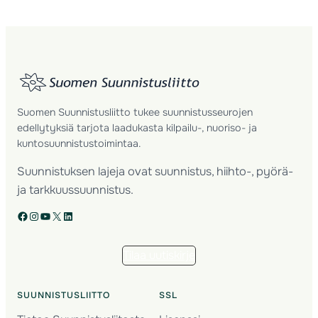
Suomen Suunnistusliitto tukee suunnistusseurojen
edellytyksiä tarjota laadukasta kilpailu-, nuoriso- ja
kuntosuunnistustoimintaa.
Suunnistuksen lajeja ovat suunnistus, hiihto-, pyörä-
ja tarkkuussuunnistus.
Facebook
Instagram
YouTube
X
LinkedIn
Tilaa uutiskirje
SUUNNISTUSLIITTO
SSL