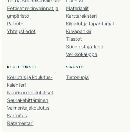
Tietoa Suunnistusliitosta
Lisenssi
Eettiset reitinvalinnat ja
Materiaalit
ympäristö
Karttarekisteri
Palaute
Kilpailut ja tapahtumat
Yhteystiedot
Kuvapankki
Tilastot
Suunnistaja-lehti
Verkkokauppa
KOULUTUKSET
SIVUSTO
Koulutus ja koulutus­
Tietosuoja
kalenteri
Nuorison koulutukset
Seura­kehittäminen
Valmentaja­koulutus
Kartoitus
Ratamestari