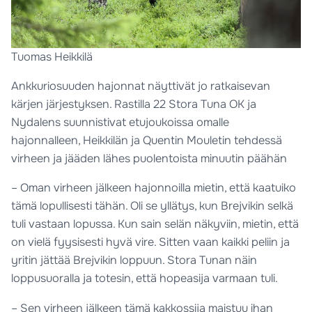
Tuomas Heikkilä
Ankkuriosuuden hajonnat näyttivät jo ratkaisevan
kärjen järjestyksen. Rastilla 22 Stora Tuna OK ja
Nydalens suunnistivat etujoukoissa omalle
hajonnalleen, Heikkilän ja Quentin Mouletin tehdessä
virheen ja jääden lähes puolentoista minuutin päähän
– Oman virheen jälkeen hajonnoilla mietin, että kaatuiko
tämä lopullisesti tähän. Oli se yllätys, kun Brejvikin selkä
tuli vastaan lopussa. Kun sain selän näkyviin, mietin, että
on vielä fyysisesti hyvä vire. Sitten vaan kaikki peliin ja
yritin jättää Brejvikin loppuun. Stora Tunan näin
loppusuoralla ja totesin, että hopeasija varmaan tuli.
– Sen virheen jälkeen tämä kakkossija maistuu ihan