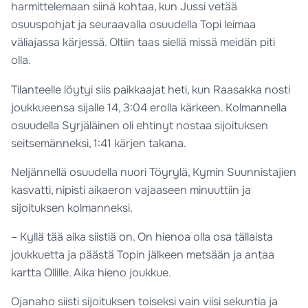
harmittelemaan siinä kohtaa, kun Jussi vetää
osuuspohjat ja seuraavalla osuudella Topi leimaa
väliajassa kärjessä. Oltiin taas siellä missä meidän piti
olla.
Tilanteelle löytyi siis paikkaajat heti, kun Raasakka nosti
joukkueensa sijalle 14, 3:04 erolla kärkeen. Kolmannella
osuudella Syrjäläinen oli ehtinyt nostaa sijoituksen
seitsemänneksi, 1:41 kärjen takana.
Neljännellä osuudella nuori Töyrylä, Kymin Suunnistajien
kasvatti, nipisti aikaeron vajaaseen minuuttiin ja
sijoituksen kolmanneksi.
– Kyllä tää aika siistiä on. On hienoa olla osa tällaista
joukkuetta ja päästä Topin jälkeen metsään ja antaa
kartta Ollille. Aika hieno joukkue.
Ojanaho siisti sijoituksen toiseksi vain viisi sekuntia ja