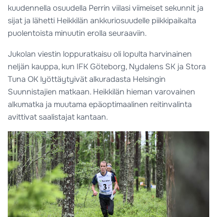
kuudennella osuudella Perrin viilasi viimeiset sekunnit ja
sijat ja lähetti Heikkilän ankkuriosuudelle piikkipaikalta
puolentoista minuutin erolla seuraaviin.
Jukolan viestin loppuratkaisu oli lopulta harvinainen
neljän kauppa, kun IFK Göteborg, Nydalens SK ja Stora
Tuna OK lyöttäytyivät alkuradasta Helsingin
Suunnistajien matkaan. Heikkilän hieman varovainen
alkumatka ja muutama epäoptimaalinen reitinvalinta
avittivat saalistajat kantaan.