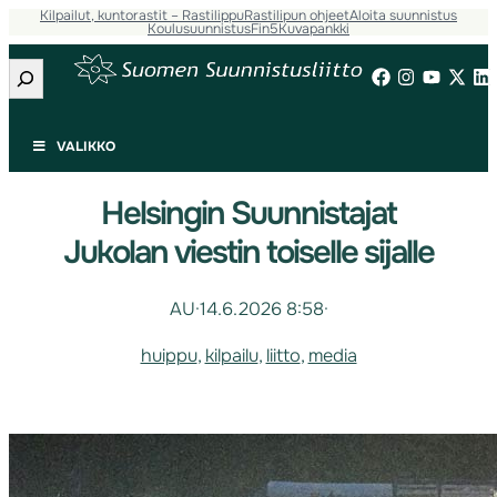
Kilpailut, kuntorastit – Rastilippu
Rastilipun ohjeet
Aloita suunnistus
Koulusuunnistus
Fin5
Kuvapankki
Etsi
VALIKKO
Helsingin Suunnistajat
Jukolan viestin toiselle sijalle
AU
·
14.6.2026 8:58
·
huippu
, 
kilpailu
, 
liitto
, 
media