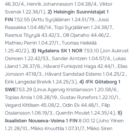
46.30/4., Henrik Johannesson 1.04.38/4., Viktor
Svensk 1.22.36/1.),
2) Helsingin Suunnistajat 1
FIN
7.52.55 (Arttu Syrjäläinen 1.24.51/79., Jussi
Raasakka 1.04.48/14., Topi Syrjäläinen 1.24.38/7.,
Rasmus Töyrylä 43.42/3., Olli Ojanaho 44.46/2.,
Mathieu Perrin 1.04.27/1., Tuomas Heikkilä
1.25.40/2.),
3) Nydalens SK
1 NOR
7.53.10 (Jon Aukrust
Osmoen 1.22.42/53., Sander Arntzen 1.04.57/4., Lukas
Liland 1.26.37/6., Håvard Funkqvist Haga 42.44/1., Elias
Jonsson 47.18/3., Håvard Sandstad Eidsmo 1.04.25/2.,
Eirik Langedal Breivik 1.24.25/3.),
4) IFK Göteborg 1
SWE
7.53.29 (Linus Agervig Kristiansson 1.20.58/6.,
Topias Arola 1.09.28/19., Gustav Runefors 1.22.10/1.,
Vegard Kittilsen 45.08/2., Odin Ek 44.48/1., Filip
Ossiansson 1.06.19/3., Quentin Moulet 1.24.35/4.),
5)
Ikaalisten Nouseva-Voima 1 FIN
8.00.12 (Juho Ylinen
1.21.28/10., Mikko Knuuttila 1.07.31/7., Mikko Siren