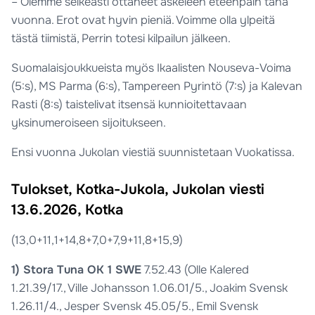
– Olemme selkeästi ottaneet askeleen eteenpäin tänä
vuonna. Erot ovat hyvin pieniä. Voimme olla ylpeitä
tästä tiimistä, Perrin totesi kilpailun jälkeen.
Suomalaisjoukkueista myös Ikaalisten Nouseva-Voima
(5:s), MS Parma (6:s), Tampereen Pyrintö (7:s) ja Kalevan
Rasti (8:s) taistelivat itsensä kunnioitettavaan
yksinumeroiseen sijoitukseen.
Ensi vuonna Jukolan viestiä suunnistetaan Vuokatissa.
Tulokset, Kotka-Jukola, Jukolan viesti
13.6.2026, Kotka
(13,0+11,1+14,8+7,0+7,9+11,8+15,9)
1) Stora Tuna OK 1 SWE
7.52.43 (Olle Kalered
1.21.39/17., Ville Johansson 1.06.01/5., Joakim Svensk
1.26.11/4., Jesper Svensk 45.05/5., Emil Svensk