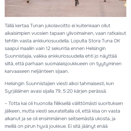
Tällä kertaa Tunan jukolavoitto ei kuitenkaan ollut
aikaisimpien vuosien tapaan ylivoimainen, vaan ratkaisut
tehtiin vasta ankkuriosuudella. Lopulta Stora Tuna OK
saapui maaliin vain 12 sekuntia ennen Helsingin
Suunnistajia, vaikka ankkuriosuudella ehti jo näyttää
siltä, että parhaan suomalaisjoukkueen on tyytyminen
karvaaseen neljänteen sijaan.
Helsingin Suunnistajien viesti alkoi tahmaisesti, kun
Syrjäläinen avasi sijalla 79, 5:20 kärjen perässä.
– Totta kai oli huonolla fiiliksellä välittömästi suorituksen
jälkeen, mutta viesti seurateltalla oli, että kisa on vasta
alkanut ja se oli ensimmäinen seitsemästä ukosta, ja
meillä on pirun hyvä joukkue. Ei sitä jäänyt enää