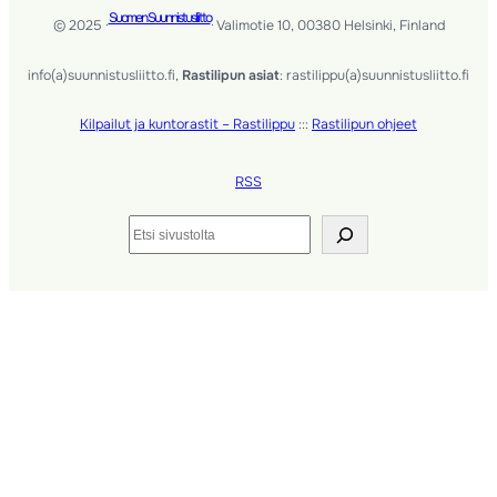
Suomen Suunnistusliitto
© 2025 ·
· Valimotie 10, 00380 Helsinki, Finland
info(a)suunnistusliitto.fi,
Rastilipun asiat
: rastilippu(a)suunnistusliitto.fi
Kilpailut ja kuntorastit – Rastilippu
:::
Rastilipun ohjeet
RSS
Etsi