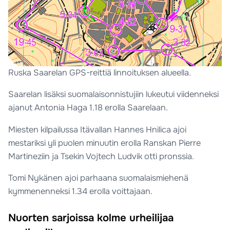
Ruska Saarelan GPS-reittiä linnoituksen alueella.
Saarelan lisäksi suomalaisonnistujiin lukeutui viidenneksi
ajanut Antonia Haga 1.18 erolla Saarelaan.
Miesten kilpailussa Itävallan Hannes Hnilica ajoi
mestariksi yli puolen minuutin erolla Ranskan Pierre
Martineziin ja Tsekin Vojtech Ludvik otti pronssia.
Tomi Nykänen ajoi parhaana suomalaismiehenä
kymmenenneksi 1.34 erolla voittajaan.
Nuorten sarjoissa kolme urheilijaa