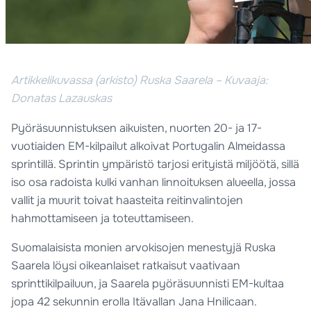
Artikkelikuvassa (arkisto) Ruska Saarela – Kuvaaja:
Donatas Lazauskas
Pyöräsuunnistuksen aikuisten, nuorten 20- ja 17-
vuotiaiden EM-kilpailut alkoivat Portugalin Almeidassa
sprintillä. Sprintin ympäristö tarjosi erityistä miljöötä, sillä
iso osa radoista kulki vanhan linnoituksen alueella, jossa
vallit ja muurit toivat haasteita reitinvalintojen
hahmottamiseen ja toteuttamiseen.
Suomalaisista monien arvokisojen menestyjä Ruska
Saarela löysi oikeanlaiset ratkaisut vaativaan
sprinttikilpailuun, ja Saarela pyöräsuunnisti EM-kultaa
jopa 42 sekunnin erolla Itävallan Jana Hnilicaan.