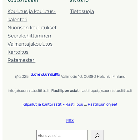
KOULUTUKSET
SIVUSTO
Koulutus ja koulutus­
Tietosuoja
kalenteri
Nuorison koulutukset
Seura­kehittäminen
Valmentaja­koulutus
Kartoitus
Ratamestari
Suomen Suunnistusliitto
© 2025 ·
· Valimotie 10, 00380 Helsinki, Finland
info(a)suunnistusliitto.fi,
Rastilipun asiat
: rastilippu(a)suunnistusliitto.fi
Kilpailut ja kuntorastit – Rastilippu
:::
Rastilipun ohjeet
RSS
Etsi