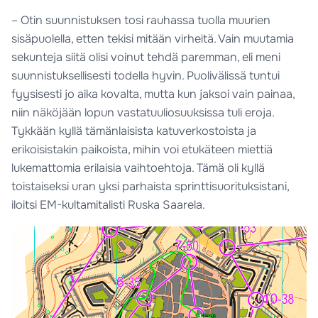
– Otin suunnistuksen tosi rauhassa tuolla muurien
sisäpuolella, etten tekisi mitään virheitä. Vain muutamia
sekunteja siitä olisi voinut tehdä paremman, eli meni
suunnistuksellisesti todella hyvin. Puolivälissä tuntui
fyysisesti jo aika kovalta, mutta kun jaksoi vain painaa,
niin näköjään lopun vastatuuliosuuksissa tuli eroja.
Tykkään kyllä tämänlaisista katuverkostoista ja
erikoisistakin paikoista, mihin voi etukäteen miettiä
lukemattomia erilaisia vaihtoehtoja. Tämä oli kyllä
toistaiseksi uran yksi parhaista sprinttisuorituksistani,
iloitsi EM-kultamitalisti Ruska Saarela.