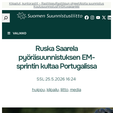
Kilpailut, kuntorastit – Rastilippu
Rastilipun ohjeet
Aloita suunnistus
Koulusuunnistus
Fin5
Kuvapankki
Etsi
VALIKKO
Ruska Saarela
pyöräsuunnistuksen EM-
sprintin kultaa Portugalissa
SSL
·
25.5.2026 16:24
·
huippu
, 
kilpailu
, 
liitto
, 
media