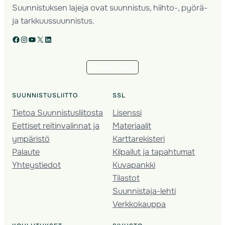
Suunnistuksen lajeja ovat suunnistus, hiihto-, pyörä-
ja tarkkuussuunnistus.
Facebook
Instagram
YouTube
X
LinkedIn
Tilaa uutiskirje
SUUNNISTUSLIITTO
SSL
Tietoa Suunnistusliitosta
Lisenssi
Eettiset reitinvalinnat ja
Materiaalit
ympäristö
Karttarekisteri
Palaute
Kilpailut ja tapahtumat
Yhteystiedot
Kuvapankki
Tilastot
Suunnistaja-lehti
Verkkokauppa