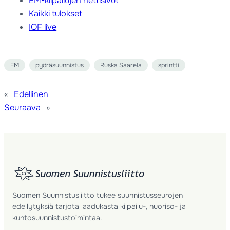
EM-kilpailujen nettisivut
Kaikki tulokset
IOF live
EM
pyöräsuunnistus
Ruska Saarela
sprintti
«
Edellinen
Seuraava
»
Suomen Suunnistusliitto tukee suunnistusseurojen
edellytyksiä tarjota laadukasta kilpailu-, nuoriso- ja
kuntosuunnistustoimintaa.