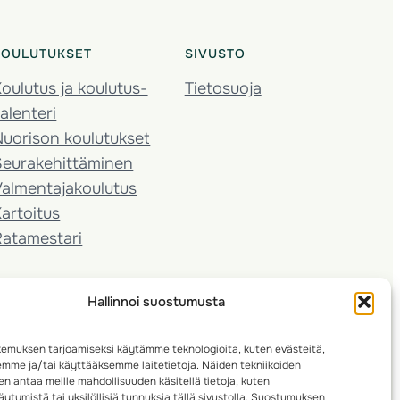
KOULUTUKSET
SIVUSTO
oulutus ja koulutus­
Tietosuoja
alenteri
Nuorison koulutukset
Seura­kehittäminen
almentaja­koulutus
artoitus
Ratamestari
Hallinnoi suostumusta
emuksen tarjoamiseksi käytämme teknologioita, kuten evästeitä,
emme ja/tai käyttääksemme laitetietoja. Näiden tekniikoiden
n antaa meille mahdollisuuden käsitellä tietoja, kuten
ytymistä tai yksilöllisiä tunnuksia tällä sivustolla. Suostumuksen