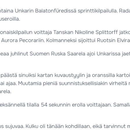
ina Unkarin Balatonfüredissä sprinttikilpailulla. Rad
seroilla.
iskilpailun voittaja Tanskan Nikoline Splittorff jatkoi 
s Aurora Pecorariin. Kolmanneksi sijoittui Ruotsin Elvir
a juhlinut Suomen Ruska Saarela ajoi Unkarissa jaetull
 päästä sinuiksi kartan kuvaustyylin ja oranssilla kart
sai ajaa. Muutamia pieniä suunnistuksellisiakin virheitä 
rela.
eksännellä tilalla 54 sekunnin erolla voittajaan. Sama
s sujuvaa. Kulku oli tänään kohdillaan, eikä tarvinnut me