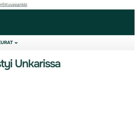
in5
Kuvapankki
EURAT
yi Unkarissa