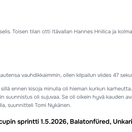
elis. Toisen tilan otti Itävallan Hannes Hnilica ja kolm
utensa vauhdikkaimmin, ollen kilpailun viides 47 sekun
 sillä ennen kisoja minulla oli hieman kurkun karheutta
in suunnistus oli sujuvaa. Se oli oikein hyvä kauden a
alla, suunnitteli Tomi Nykänen.
pin sprintti 1.5.2026, Balatonfüred, Unkar