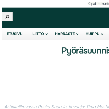
Kilpailut, kunt
Etsi
ETUSIVU
LIITTO
HARRASTE
HUIPPU
Pyöräsuunni
Artikkelikuvassa Ruska Saarela, kuvaaja: Timo Must