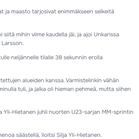
at ja maasto tarjosivat enimmäkseen selkeitä
siitä mihin viime kaudella jäi, ja ajoi Unkarissa
a Larsson.
e neljännelle tilalle 38 sekunnin erolla
oitettujen alueiden kanssa. Varmistelinkin vähän
minulla tuli, ja jalka oli hieman pehmeä, mutta siihen
lla Yli-Hietanen juhli nuorten U23-sarjan MM-sprintin
noa säästellä, iloitsi Silja Yli-Hietanen.