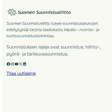
Suomen Suunnistusliitto tukee suunnistusseurojen
edellytyksiä tarjota laadukasta kilpailu-, nuoriso- ja
kuntosuunnistustoimintaa.
Suunnistuksen lajeja ovat suunnistus, hiihto-,
pyörä- ja tarkkuussuunnistus.
Facebook
Instagram
YouTube
X
LinkedIn
Tilaa uutiskirje