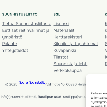
SUUNNISTUSLIITTO
SSL
Tietoa Suunnistusliitosta
Lisenssi
K
Eettiset reitinvalinnat ja
Materiaalit
k
ympäristö
Karttarekisteri
Palaute
Kilpailut ja tapahtumat
Yhteystiedot
Kuvapankki
V
Tilastot
K
Suunnistaja-lehti
Verkkokauppa
Suomen Suunnistusliitto
© 2025 ·
· Valimotie 10, 00380 Helsinki, Finland
Parhaan kok
info(a)suunnistusliitto.fi,
Rastilipun asiat
: rastilippu(a)suunnistusliitto.fi
tallentaaks
hyväksymine
selauskäyttä