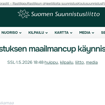
orastit – Rastilippu
Rastilipun ohjeet
Aloita suunnistus
Koulusuunnistus
F
NUORISO
KILPAILU
KARTTA
MEDIA
S
stuksen maailmancup käynnist
SSL
·
1.5.2026 18:48
·
huippu
, 
kilpailu
, 
liitto
, 
media
ikkamaa