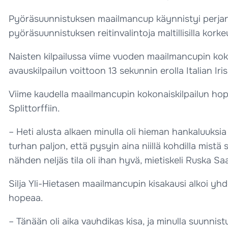
Pyöräsuunnistuksen maailmancup käynnistyi perjanta
pyöräsuunnistuksen reitinvalintoja maltillisilla korkeu
Naisten kilpailussa viime vuoden maailmancupin kokona
avauskilpailun voittoon 13 sekunnin erolla Italian Iri
Viime kaudella maailmancupin kokonaiskilpailun hopea
Splittorffiin.
– Heti alusta alkaen minulla oli hieman hankaluuksia
turhan paljon, että pysyin aina niillä kohdilla mistä 
nähden neljäs tila oli ihan hyvä, mietiskeli Ruska Saa
Silja Yli-Hietasen maailmancupin kisakausi alkoi yhd
hopeaa.
– Tänään oli aika vauhdikas kisa, ja minulla suunnistu