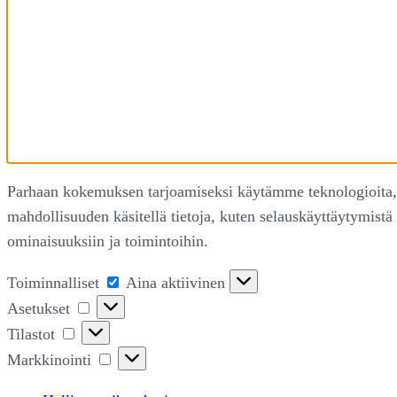
Parhaan kokemuksen tarjoamiseksi käytämme teknologioita, k
mahdollisuuden käsitellä tietoja, kuten selauskäyttäytymistä 
ominaisuuksiin ja toimintoihin.
Toiminnalliset
Toiminnalliset
Aina aktiivinen
Asetukset
Asetukset
Tilastot
Tilastot
Markkinointi
Markkinointi