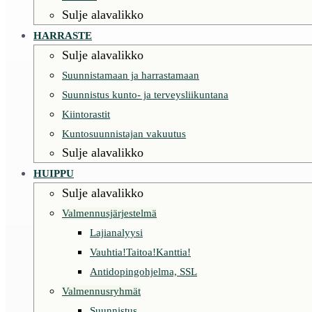
Sulje alavalikko
HARRASTE
Sulje alavalikko
Suunnistamaan ja harrastamaan
Suunnistus kunto- ja terveysliikuntana
Kiintorastit
Kuntosuunnistajan vakuutus
Sulje alavalikko
HUIPPU
Sulje alavalikko
Valmennusjärjestelmä
Lajianalyysi
Vauhtia!Taitoa!Kanttia!
Antidopingohjelma, SSL
Valmennusryhmät
Suunnistus