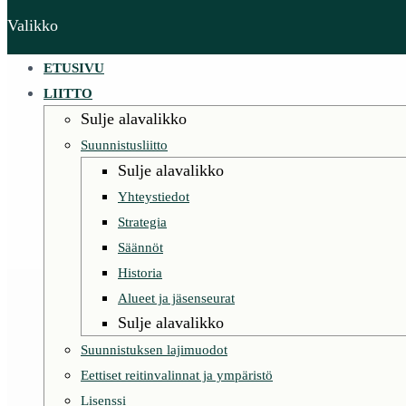
Valikko
ETUSIVU
LIITTO
Sulje alavalikko
Suunnistusliitto
Sulje alavalikko
Yhteystiedot
Strategia
Säännöt
Historia
Alueet ja jäsenseurat
Sulje alavalikko
Suunnistuksen lajimuodot
Eettiset reitinvalinnat ja ympäristö
Lisenssi