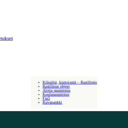
tukset
Kilpailut, kuntorastit – Rastilippu
Rastilipun ohjeet
Aloita suunnistus
Koulusuunnistus
Fin5
Kuvapankki