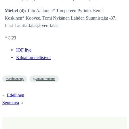
Miehet (4):
Tatu Aaltonen* Tampereen Pyrintö, Eemil
Koskinen* Koovee, Tomi Nykänen Lahden Suunnistajat -37,
Jussi Laurila Jalasjärven Jalas
* U23
IOF live
Kilpailun nettisivut
maailmancup
pyöräsuunnistus
«
Edellinen
Seuraava
»