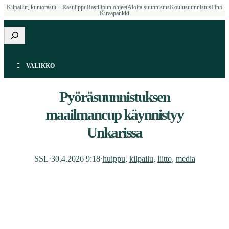
Kilpailut, kuntorastit – Rastilippu
Rastilipun ohjeet
Aloita suunnistus
Koulusuunnistus
Fin5
Kuvapankki
Etsi
VALIKKO
Pyöräsuunnistuksen
maailmancup käynnistyy
Unkarissa
SSL
·
30.4.2026 9:18
·
huippu
, 
kilpailu
, 
liitto
, 
media