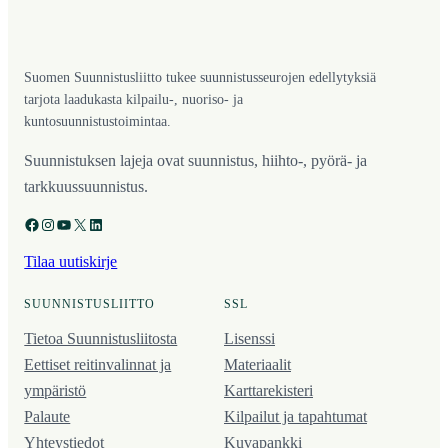
Suomen Suunnistusliitto tukee suunnistusseurojen edellytyksiä
tarjota laadukasta kilpailu-, nuoriso- ja
kuntosuunnistustoimintaa.
Suunnistuksen lajeja ovat suunnistus, hiihto-, pyörä- ja
tarkkuussuunnistus.
Facebook
Instagram
YouTube
X
LinkedIn
Tilaa uutiskirje
SUUNNISTUSLIITTO
SSL
Tietoa Suunnistusliitosta
Lisenssi
Eettiset reitinvalinnat ja
Materiaalit
ympäristö
Karttarekisteri
Palaute
Kilpailut ja tapahtumat
Yhteystiedot
Kuvapankki