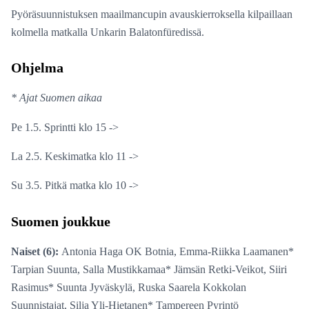
Pyöräsuunnistuksen maailmancupin avauskierroksella kilpaillaan
kolmella matkalla Unkarin Balatonfüredissä.
Ohjelma
* Ajat Suomen aikaa
Pe 1.5. Sprintti klo 15 ->
La 2.5. Keskimatka klo 11 ->
Su 3.5. Pitkä matka klo 10 ->
Suomen joukkue
Naiset (6):
Antonia Haga OK Botnia, Emma-Riikka Laamanen*
Tarpian Suunta, Salla Mustikkamaa* Jämsän Retki-Veikot, Siiri
Rasimus* Suunta Jyväskylä, Ruska Saarela Kokkolan
Suunnistajat, Silja Yli-Hietanen* Tampereen Pyrintö