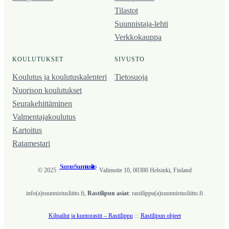
Tilastot
Suunnistaja-lehti
Verkkokauppa
KOULUTUKSET
SIVUSTO
Koulutus ja koulutus­kalenteri
Tietosuoja
Nuorison koulutukset
Seura­kehittäminen
Valmentaja­koulutus
Kartoitus
Ratamestari
Suomen Suunnistusliitto
© 2025 ·
· Valimotie 10, 00380 Helsinki, Finland
info(a)suunnistusliitto.fi,
Rastilipun asiat
: rastilippu(a)suunnistusliitto.fi
Kilpailut ja kuntorastit – Rastilippu
:::
Rastilipun ohjeet