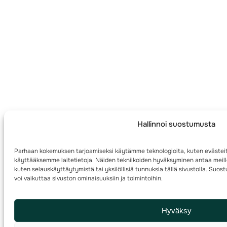
Hallinnoi suostumusta
Parhaan kokemuksen tarjoamiseksi käytämme teknologioita, kuten evästeit
käyttääksemme laitetietoja. Näiden tekniikoiden hyväksyminen antaa meille
kuten selauskäyttäytymistä tai yksilöllisiä tunnuksia tällä sivustolla. Su
voi vaikuttaa sivuston ominaisuuksiin ja toimintoihin.
Hyväksy