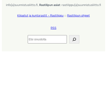
info(a)suunnistusliitto.fi,
Rastilipun asiat
: rastilippu(a)suunnistusliitto.fi
Kilpailut ja kuntorastit – Rastilippu
:::
Rastilipun ohjeet
RSS
Etsi