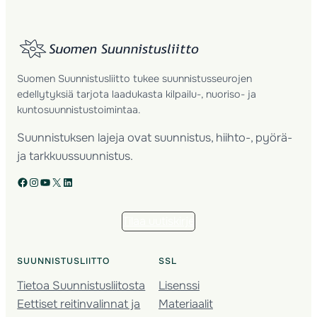
Suomen Suunnistusliitto tukee suunnistusseurojen
edellytyksiä tarjota laadukasta kilpailu-, nuoriso- ja
kuntosuunnistustoimintaa.
Suunnistuksen lajeja ovat suunnistus, hiihto-, pyörä-
ja tarkkuussuunnistus.
Facebook
Instagram
YouTube
X
LinkedIn
Tilaa uutiskirje
SUUNNISTUSLIITTO
SSL
Tietoa Suunnistusliitosta
Lisenssi
Eettiset reitinvalinnat ja
Materiaalit