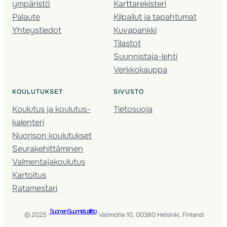
ympäristö
Karttarekisteri
Palaute
Kilpailut ja tapahtumat
Yhteystiedot
Kuvapankki
Tilastot
Suunnistaja-lehti
Verkkokauppa
KOULUTUKSET
SIVUSTO
Koulutus ja koulutus­
Tietosuoja
kalenteri
Nuorison koulutukset
Seura­kehittäminen
Valmentaja­koulutus
Kartoitus
Ratamestari
Suomen Suunnistusliitto
© 2025 ·
· Valimotie 10, 00380 Helsinki, Finland