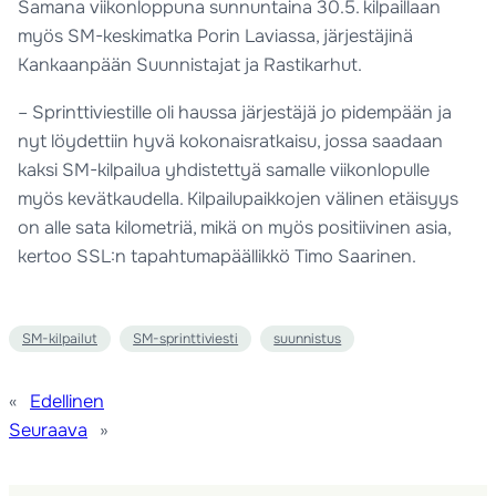
Samana viikonloppuna sunnuntaina 30.5. kilpaillaan
myös SM-keskimatka Porin Laviassa, järjestäjinä
Kankaanpään Suunnistajat ja Rastikarhut.
– Sprinttiviestille oli haussa järjestäjä jo pidempään ja
nyt löydettiin hyvä kokonaisratkaisu, jossa saadaan
kaksi SM-kilpailua yhdistettyä samalle viikonlopulle
myös kevätkaudella. Kilpailupaikkojen välinen etäisyys
on alle sata kilometriä, mikä on myös positiivinen asia,
kertoo SSL:n tapahtumapäällikkö Timo Saarinen.
SM-kilpailut
SM-sprinttiviesti
suunnistus
«
Edellinen
Seuraava
»