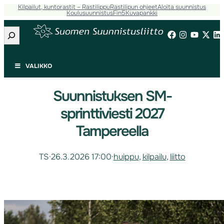
Kilpailut, kuntorastit – Rastilippu
Rastilipun ohjeet
Aloita suunnistus
Koulusuunnistus
Fin5
Kuvapankki
Etsi
VALIKKO
Suunnistuksen SM-
sprinttiviesti 2027
Tampereella
TS
·
26.3.2026 17:00
·
huippu
, 
kilpailu
, 
liitto