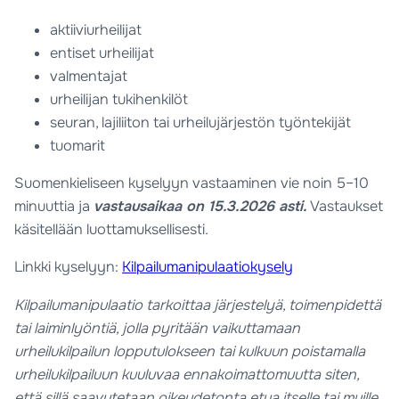
aktiiviurheilijat
entiset urheilijat
valmentajat
urheilijan tukihenkilöt
seuran, lajiliiton tai urheilujärjestön työntekijät
tuomarit
Suomenkieliseen kyselyyn vastaaminen vie noin 5–10
minuuttia ja
vastausaikaa on 15.3.2026 asti.
Vastaukset
käsitellään luottamuksellisesti.
Linkki kyselyyn:
Kilpailumanipulaatiokysely
Kilpailumanipulaatio tarkoittaa järjestelyä, toimenpidettä
tai laiminlyöntiä, jolla pyritään vaikuttamaan
urheilukilpailun lopputulokseen tai kulkuun poistamalla
urheilukilpailuun kuuluvaa ennakoimattomuutta siten,
että sillä saavutetaan oikeudetonta etua itselle tai muille.