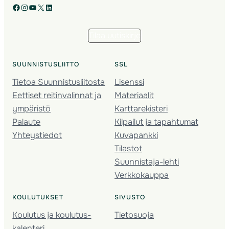
Facebook
Instagram
YouTube
X
LinkedIn
Tilaa uutiskirje
SUUNNISTUSLIITTO
SSL
Tietoa Suunnistusliitosta
Lisenssi
Eettiset reitinvalinnat ja
Materiaalit
ympäristö
Karttarekisteri
Palaute
Kilpailut ja tapahtumat
Yhteystiedot
Kuvapankki
Tilastot
Suunnistaja-lehti
Verkkokauppa
KOULUTUKSET
SIVUSTO
Koulutus ja koulutus­
Tietosuoja
kalenteri