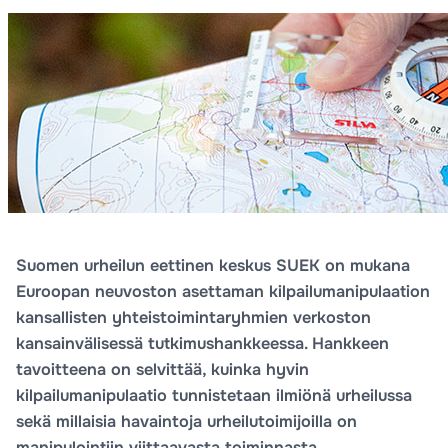
Suomen urheilun eettinen keskus SUEK on mukana
Euroopan neuvoston asettaman kilpailumanipulaation
kansallisten yhteistoimintaryhmien verkoston
kansainvälisessä tutkimushankkeessa. Hankkeen
tavoitteena on selvittää, kuinka hyvin
kilpailumanipulaatio tunnistetaan ilmiönä urheilussa
sekä millaisia havaintoja urheilutoimijoilla on
manipulointiin viittaavasta toiminnasta.