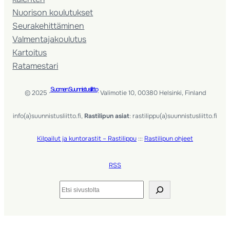
Nuorison koulutukset
Seura­kehittäminen
Valmentaja­koulutus
Kartoitus
Ratamestari
Suomen Suunnistusliitto
© 2025 ·
· Valimotie 10, 00380 Helsinki, Finland
info(a)suunnistusliitto.fi,
Rastilipun asiat
: rastilippu(a)suunnistusliitto.fi
Kilpailut ja kuntorastit – Rastilippu
:::
Rastilipun ohjeet
RSS
Etsi