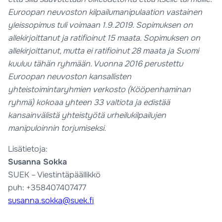
Euroopan neuvoston kilpailumanipulaation vastainen
yleissopimus tuli voimaan 1.9.2019. Sopimuksen on
allekirjoittanut ja ratifioinut 15 maata. Sopimuksen on
allekirjoittanut, mutta ei ratifioinut 28 maata ja Suomi
kuuluu tähän ryhmään. Vuonna 2016 perustettu
Euroopan neuvoston kansallisten
yhteistoimintaryhmien verkosto (Kööpenhaminan
ryhmä) kokoaa yhteen 33 valtiota ja edistää
kansainvälistä yhteistyötä urheilukilpailujen
manipuloinnin torjumiseksi.
Lisätietoja:
Susanna Sokka
SUEK – Viestintäpäällikkö
puh: +358407407477
susanna.sokka@suek.fi