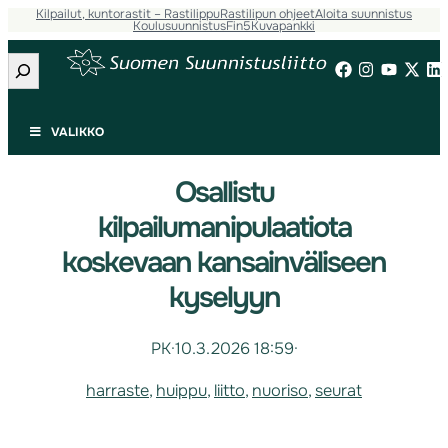
Kilpailut, kuntorastit – Rastilippu
Rastilipun ohjeet
Aloita suunnistus
Koulusuunnistus
Fin5
Kuvapankki
Etsi
VALIKKO
Osallistu
kilpailumanipulaatiota
koskevaan kansainväliseen
kyselyyn
PK
·
10.3.2026 18:59
·
harraste
, 
huippu
, 
liitto
, 
nuoriso
, 
seurat