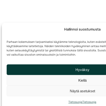
Hallinnoi suostumusta
Parhaan kokemuksen tarjoamiseksi käytämme teknologioita, kuten evästeit
käyttääksemme laitetietoja. Näiden tekniikoiden hyväksyminen antaa meille
kuten selauskäyttäytymistä tai yksilöllisiä tunnuksia tällä sivustolla. Su
voi vaikuttaa sivuston ominaisuuksiin ja toimintoihin.
Hyväksy
Kiellä
Näytä asetukset
Tietosuoja
Tietosuoja