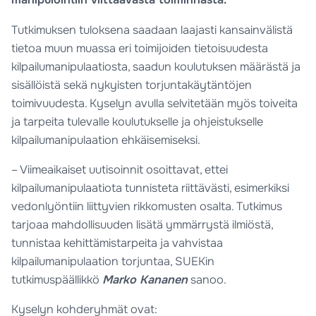
Tutkimuksen tuloksena saadaan laajasti kansainvälistä
tietoa muun muassa eri toimijoiden tietoisuudesta
kilpailumanipulaatiosta, saadun koulutuksen määrästä ja
sisällöistä sekä nykyisten torjuntakäytäntöjen
toimivuudesta. Kyselyn avulla selvitetään myös toiveita
ja tarpeita tulevalle koulutukselle ja ohjeistukselle
kilpailumanipulaation ehkäisemiseksi.
– Viimeaikaiset uutisoinnit osoittavat, ettei
kilpailumanipulaatiota tunnisteta riittävästi, esimerkiksi
vedonlyöntiin liittyvien rikkomusten osalta. Tutkimus
tarjoaa mahdollisuuden lisätä ymmärrystä ilmiöstä,
tunnistaa kehittämistarpeita ja vahvistaa
kilpailumanipulaation torjuntaa, SUEKin
tutkimuspäällikkö
Marko Kananen
sanoo.
Kyselyn kohderyhmät ovat: