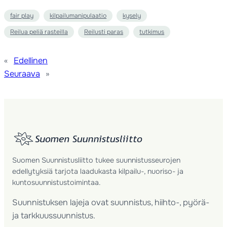
fair play
kilpailumanipulaatio
kysely
Reilua peliä rasteilla
Reilusti paras
tutkimus
«
Edellinen
Seuraava
»
Suomen Suunnistusliitto tukee suunnistusseurojen
edellytyksiä tarjota laadukasta kilpailu-, nuoriso- ja
kuntosuunnistustoimintaa.
Suunnistuksen lajeja ovat suunnistus, hiihto-, pyörä-
ja tarkkuussuunnistus.