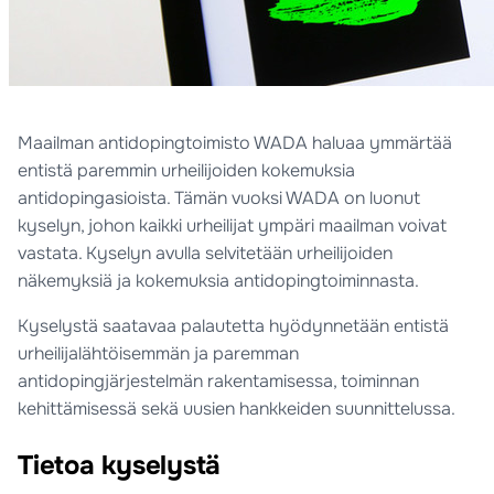
Maailman antidopingtoimisto WADA haluaa ymmärtää
entistä paremmin urheilijoiden kokemuksia
antidopingasioista. Tämän vuoksi WADA on luonut
kyselyn, johon kaikki urheilijat ympäri maailman voivat
vastata. Kyselyn avulla selvitetään urheilijoiden
näkemyksiä ja kokemuksia antidopingtoiminnasta.
Kyselystä saatavaa palautetta hyödynnetään entistä
urheilijalähtöisemmän ja paremman
antidopingjärjestelmän rakentamisessa, toiminnan
kehittämisessä sekä uusien hankkeiden suunnittelussa.
Tietoa kyselystä