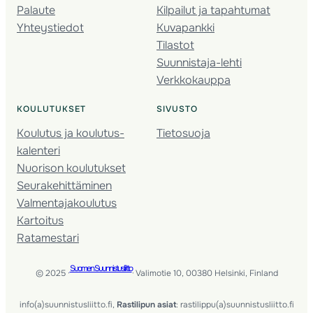
Palaute
Kilpailut ja tapahtumat
Yhteystiedot
Kuvapankki
Tilastot
Suunnistaja-lehti
Verkkokauppa
KOULUTUKSET
SIVUSTO
Koulutus ja koulutus­
Tietosuoja
kalenteri
Nuorison koulutukset
Seura­kehittäminen
Valmentaja­koulutus
Kartoitus
Ratamestari
Suomen Suunnistusliitto
© 2025 ·
· Valimotie 10, 00380 Helsinki, Finland
info(a)suunnistusliitto.fi,
Rastilipun asiat
: rastilippu(a)suunnistusliitto.fi