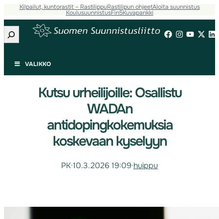
Kilpailut, kuntorastit – Rastilippu
Rastilipun ohjeet
Aloita suunnistus
Koulusuunnistus
Fin5
Kuvapankki
Etsi
VALIKKO
Kutsu urheilijoille: Osallistu
WADAn
antidopingkokemuksia
koskevaan kyselyyn
PK
·
10.3.2026 19:09
·
huippu