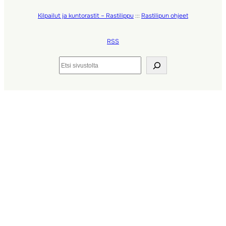
Kilpailut ja kuntorastit – Rastilippu
:::
Rastilipun ohjeet
RSS
Etsi