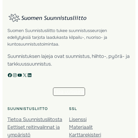
Suomen Suunnistusliitto tukee suunnistusseurojen
edellytyksiä tarjota laadukasta kilpailu-, nuoriso- ja
kuntosuunnistustoimintaa.
Suunnistuksen lajeja ovat suunnistus, hiihto-, pyörä- ja
tarkkuussuunnistus.
Facebook
Instagram
YouTube
X
LinkedIn
Tilaa uutiskirje
SUUNNISTUSLIITTO
SSL
Tietoa Suunnistusliitosta
Lisenssi
Eettiset reitinvalinnat ja
Materiaalit
ympäristö
Karttarekisteri