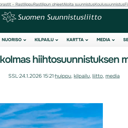
orastit – Rastilippu
Rastilipun ohjeet
Aloita suunnistus
Koulusuunnistus
F
NUORISO
KILPAILU
KARTTA
MEDIA
S
 kolmas hiihtosuunnistuksen 
SSL
·
24.1.2026 15:21
·
huippu
, 
kilpailu
, 
liitto
, 
media