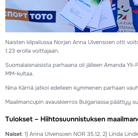
Naisten kilpailussa Norjan Anna Ulvensoen otti voit
1.23 erolla voittajaan.
Suomalaisnaisista parhaana oli jälleen Amanda Yli-Fut
MM-kultaa.
Nina Kärnä jatkoi edelleen kymmenen parhaan vauhdis
Maailmancupin avauskierros Bulgariassa päättyy s
Tulokset – Hiihtosuunnistuksen maailmanc
Naiset
: 1) Anna Ulvensoen NOR 35.12, 2) Linda Lin