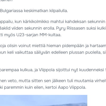
ulgariassa keskimatkan kilpailulla.
amppailu, kun kärkikolmikko mahtui kahdeksan sekunnin 
klid viiden sekunnin erolla. Pyry Riissasen suksi kul
itti myös U23-sarjan MM-kultaa.
intoja olisin voinut miettiä hieman pidempään ja harta
n keli vaikuttaa säilyvän edelleen plussan puolella, si
 parempaa kulkua, ja Viippola sijoittui nyt kuudenneks
nen veto, mutta sitten sen jälkeen tuli muutamia virhei
i paremmin kuin eilen, kertoi Aapo Viippola.