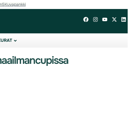
in5
Kuvapankki
EURAT
maailmancupissa