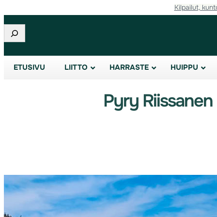
Kilpailut, kunt
Etsi
ETUSIVU
LIITTO
HARRASTE
HUIPPU
Pyry Riissanen