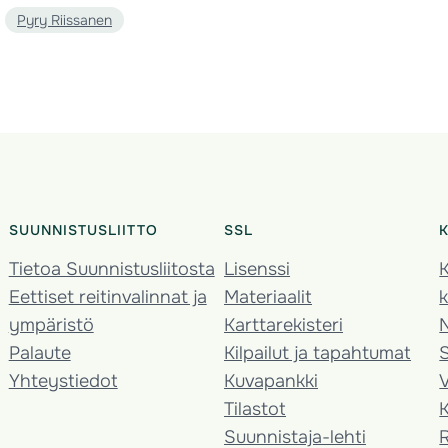
Pyry Riissanen
SUUNNISTUSLIITTO
SSL
Tietoa Suunnistusliitosta
Lisenssi
K
Eettiset reitinvalinnat ja
Materiaalit
k
ympäristö
Karttarekisteri
Palaute
Kilpailut ja tapahtumat
Yhteystiedot
Kuvapankki
V
Tilastot
K
Suunnistaja-lehti