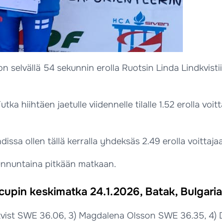
on selvällä 54 sekunnin erolla Ruotsin Linda Lindkvist
ka hiihtäen jaetulle viidennelle tilalle 1.52 erolla voi
sa ollen tällä kerralla yhdeksäs 2.49 erolla voittaja
unnuntaina pitkään matkaan.
upin keskimatka 24.1.2026, Batak, Bulgaria
dkvist SWE 36.06, 3) Magdalena Olsson SWE 36.35, 4) 