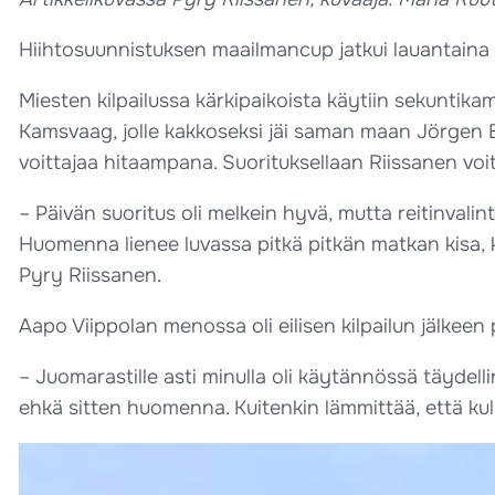
Hiihtosuunnistuksen maailmancup jatkui lauantaina B
Miesten kilpailussa kärkipaikoista käytiin sekuntik
Kamsvaag, jolle kakkoseksi jäi saman maan Jörgen Ba
voittajaa hitaampana. Suorituksellaan Riissanen vo
– Päivän suoritus oli melkein hyvä, mutta reitinval
Huomenna lienee luvassa pitkä pitkän matkan kisa, ku
Pyry Riissanen.
Aapo Viippolan menossa oli eilisen kilpailun jälkeen
– Juomarastille asti minulla oli käytännössä täydelli
ehkä sitten huomenna. Kuitenkin lämmittää, että kulk