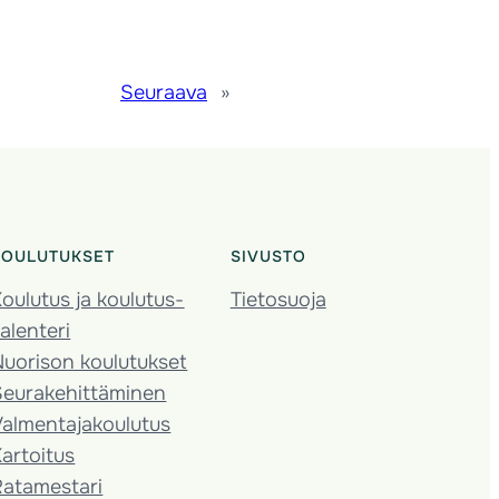
Seuraava
»
KOULUTUKSET
SIVUSTO
oulutus ja koulutus­
Tietosuoja
alenteri
Nuorison koulutukset
Seura­kehittäminen
almentaja­koulutus
artoitus
Ratamestari