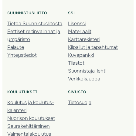
SUUNNISTUSLIITTO
SSL
Tietoa Suunnistusliitosta
Lisenssi
Eettiset reitinvalinnat ja
Materiaalit
ympäristö
Karttarekisteri
Palaute
Kilpailut ja tapahtumat
Yhteystiedot
Kuvapankki
Tilastot
Suunnistaja-lehti
Verkkokauppa
KOULUTUKSET
SIVUSTO
Koulutus ja koulutus­
Tietosuoja
kalenteri
Nuorison koulutukset
Seura­kehittäminen
Valmentaja­koulutus