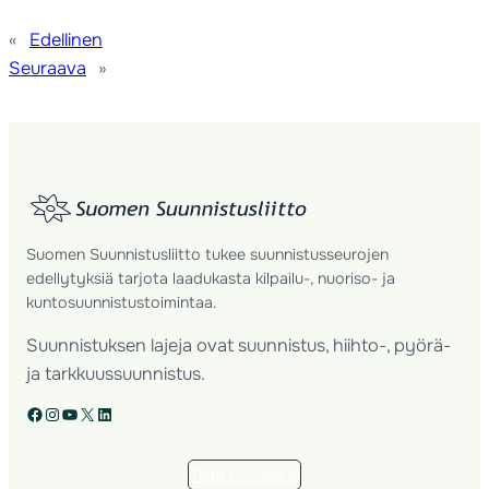
«
Edellinen
Seuraava
»
Suomen Suunnistusliitto tukee suunnistusseurojen
edellytyksiä tarjota laadukasta kilpailu-, nuoriso- ja
kuntosuunnistustoimintaa.
Suunnistuksen lajeja ovat suunnistus, hiihto-, pyörä-
ja tarkkuussuunnistus.
Facebook
Instagram
YouTube
X
LinkedIn
Tilaa uutiskirje