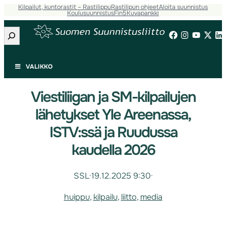
Kilpailut, kuntorastit – Rastilippu
Rastilipun ohjeet
Aloita suunnistus
Koulusuunnistus
Fin5
Kuvapankki
Etsi
VALIKKO
Viestiliigan ja SM-kilpailujen
lähetykset Yle Areenassa,
ISTV:ssä ja Ruudussa
kaudella 2026
SSL
·
19.12.2025 9:30
·
huippu
, 
kilpailu
, 
liitto
, 
media