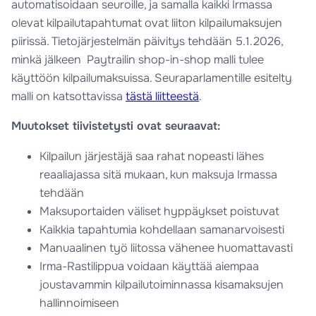
automatisoidaan seuroille, ja samalla kaikki Irmassa
olevat kilpailutapahtumat ovat liiton kilpailumaksujen
piirissä. Tietojärjestelmän päivitys tehdään 5.1.2026,
minkä jälkeen Paytrailin shop-in-shop malli tulee
käyttöön kilpailumaksuissa. Seuraparlamentille esitelty
malli on katsottavissa
tästä liitteestä
.
Muutokset tiivistetysti ovat seuraavat:
Kilpailun järjestäjä saa rahat nopeasti lähes
reaaliajassa sitä mukaan, kun maksuja Irmassa
tehdään
Maksuportaiden väliset hyppäykset poistuvat
Kaikkia tapahtumia kohdellaan samanarvoisesti
Manuaalinen työ liitossa vähenee huomattavasti
Irma-Rastilippua voidaan käyttää aiempaa
joustavammin kilpailutoiminnassa kisamaksujen
hallinnoimiseen