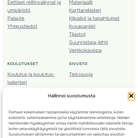
Eettiset reitinvalinnat ja
Materiaalit
ympäristö
Karttarekisteri
Palaute
Kilpailut ja tapahtumat
Yhteystiedot
Kuvapankki
Tilastot
Suunnistaja-lehti
Verkkokauppa
KOULUTUKSET
SIVUSTO
Koulutus ja koulutus­
Tietosuoja
kalenteri
Nuorison koulutukset
Hallinnoi suostumusta
Seura­kehittäminen
Valmentaja­koulutus
Parhaan kokemuksen tarjoamiseksi käytämme teknologioita, kuten
Kartoitus
evästeitä, tallentaaksemme ja/tai käyttääksemme laitetietoja. Näiden
Ratamestari
tekniikoiden hyväksyminen antaa meille mahdollisuuden käsitellä tietoja,
kuten selauskäyttäytymistä tai yksilöllisiä tunnuksia tällä sivustolla.
Suostumuksen jättäminen tai peruuttaminen voi vaikuttaa sivuston
Suomen Suunnistusliitto