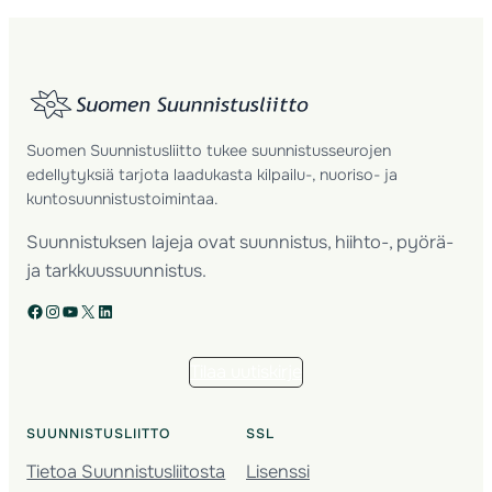
Suomen Suunnistusliitto tukee suunnistusseurojen
edellytyksiä tarjota laadukasta kilpailu-, nuoriso- ja
kuntosuunnistustoimintaa.
Suunnistuksen lajeja ovat suunnistus, hiihto-, pyörä-
ja tarkkuussuunnistus.
Facebook
Instagram
YouTube
X
LinkedIn
Tilaa uutiskirje
SUUNNISTUSLIITTO
SSL
Tietoa Suunnistusliitosta
Lisenssi