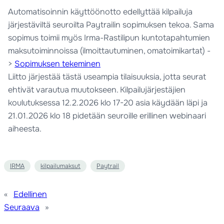
Automatisoinnin käyttöönotto edellyttää kilpailuja
järjestäviltä seuroilta Paytrailin sopimuksen tekoa. Sama
sopimus toimii myös Irma-Rastilipun kuntotapahtumien
maksutoiminnoissa (ilmoittautuminen, omatoimikartat) -
>
Sopimuksen tekeminen
Liitto järjestää tästä useampia tilaisuuksia, jotta seurat
ehtivät varautua muutokseen. Kilpailujärjestäjien
koulutuksessa 12.2.2026 klo 17-20 asia käydään läpi ja
21.01.2026 klo 18 pidetään seuroille erillinen webinaari
aiheesta.
IRMA
kilpailumaksut
Paytrail
«
Edellinen
Seuraava
»