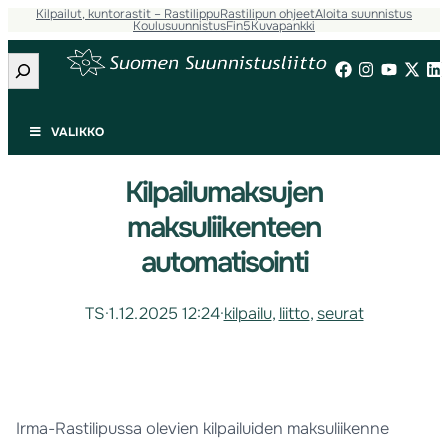
Kilpailut, kuntorastit – Rastilippu
Rastilipun ohjeet
Aloita suunnistus
Koulusuunnistus
Fin5
Kuvapankki
Etsi
VALIKKO
Kilpailumaksujen
maksuliikenteen
automatisointi
TS
·
1.12.2025 12:24
·
kilpailu
, 
liitto
, 
seurat
Irma-Rastilipussa olevien kilpailuiden maksuliikenne