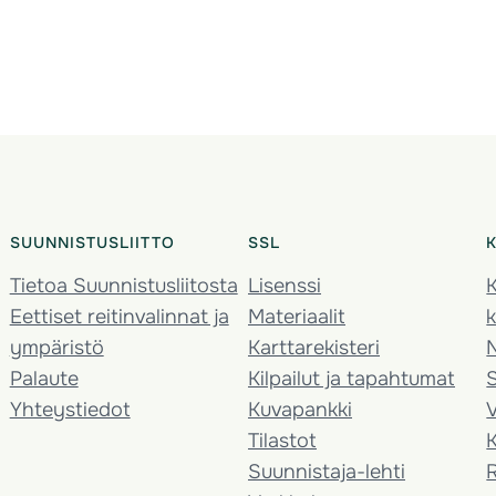
SUUNNISTUSLIITTO
SSL
Tietoa Suunnistusliitosta
Lisenssi
K
Eettiset reitinvalinnat ja
Materiaalit
k
ympäristö
Karttarekisteri
Palaute
Kilpailut ja tapahtumat
Yhteystiedot
Kuvapankki
V
Tilastot
K
Suunnistaja-lehti