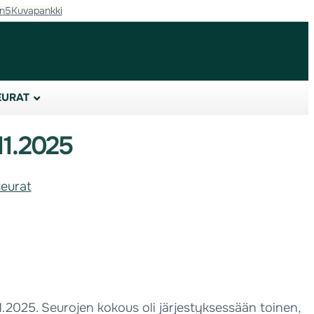
in5
Kuvapankki
EURAT
11.2025
seurat
1.2025. Seurojen kokous oli järjestyksessään toinen,