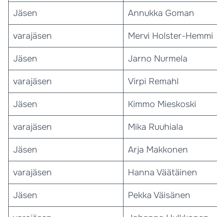
Jäsen
Annukka Goman
varajäsen
Mervi Holster-Hemmi
Jäsen
Jarno Nurmela
varajäsen
Virpi Remahl
Jäsen
Kimmo Mieskoski
varajäsen
Mika Ruuhiala
Jäsen
Arja Makkonen
varajäsen
Hanna Väätäinen
Jäsen
Pekka Väisänen