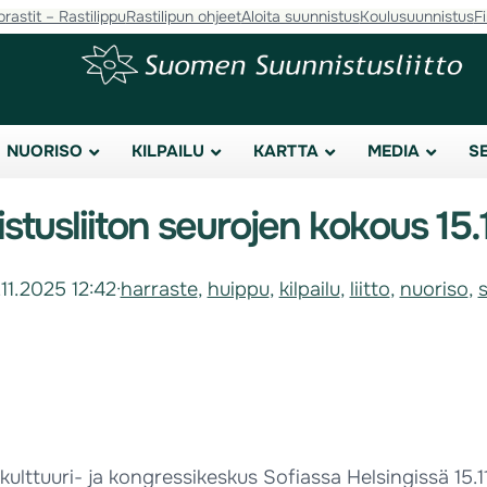
orastit – Rastilippu
Rastilipun ohjeet
Aloita suunnistus
Koulusuunnistus
F
NUORISO
KILPAILU
KARTTA
MEDIA
S
stusliiton seurojen kokous 15.
.11.2025 12:42
·
harraste
, 
huippu
, 
kilpailu
, 
liitto
, 
nuoriso
, 
ulttuuri- ja kongressikeskus Sofiassa Helsingissä 15.1