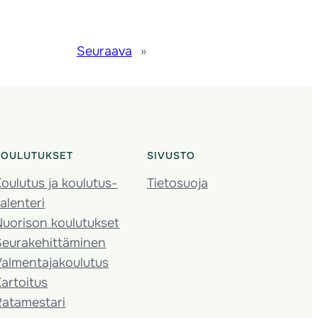
Seuraava
»
KOULUTUKSET
SIVUSTO
oulutus ja koulutus­
Tietosuoja
alenteri
Nuorison koulutukset
Seura­kehittäminen
almentaja­koulutus
artoitus
Ratamestari