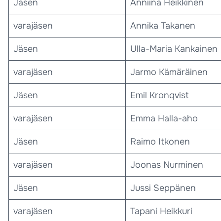
Jäsen
Anniina Heikkinen
varajäsen
Annika Takanen
Jäsen
Ulla-Maria Kankainen
varajäsen
Jarmo Kämäräinen
Jäsen
Emil Kronqvist
varajäsen
Emma Halla-aho
Jäsen
Raimo Itkonen
varajäsen
Joonas Nurminen
Jäsen
Jussi Seppänen
varajäsen
Tapani Heikkuri