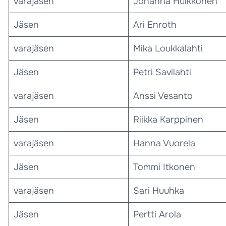
varajäsen
Johanna Hulkkonen
Jäsen
Ari Enroth
varajäsen
Mika Loukkalahti
Jäsen
Petri Savilahti
varajäsen
Anssi Vesanto
Jäsen
Riikka Karppinen
varajäsen
Hanna Vuorela
Jäsen
Tommi Itkonen
varajäsen
Sari Huuhka
Jäsen
Pertti Arola