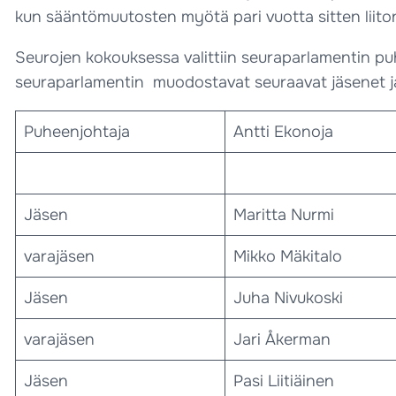
kun sääntömuutosten myötä pari vuotta sitten liiton
Seurojen kokouksessa valittiin seuraparlamentin pu
seuraparlamentin muodostavat seuraavat jäsenet ja
Puheenjohtaja
Antti Ekonoja
Jäsen
Maritta Nurmi
varajäsen
Mikko Mäkitalo
Jäsen
Juha Nivukoski
varajäsen
Jari Åkerman
Jäsen
Pasi Liitiäinen