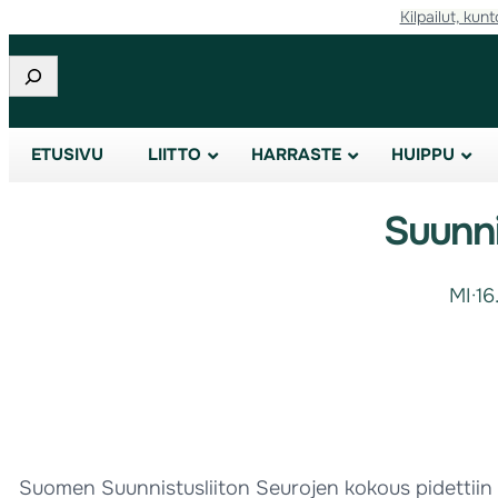
Kilpailut, kunt
Etsi
ETUSIVU
LIITTO
HARRASTE
HUIPPU
Suunni
MI
·
16
Suomen Suunnistusliiton Seurojen kokous pidettiin k