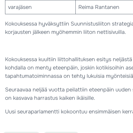
varajäsen
Reima Rantanen
Kokouksessa hyväksyttiin Suunnistusliiton strategia 
korjausten jälkeen myöhemmin liiton nettisivuilla.
Kokouksessa kuultiin liittohallituksen esitys neljäs
kohdalla on menty eteenpäin, joskin kotikisoihin as
tapahtumatoiminnassa on tehty lukuisia myönteisiä 
Seuraavaa neljää vuotta peilattiin eteenpäin uuden
on kasvava harrastus kaiken ikäisille.
Uusi seuraparlamentti kokoontuu ensimmäisen kerr