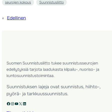
seurojen kokous
Suunnistusliitto
«
Edellinen
Suomen Suunnistusliitto tukee suunnistusseurojen
edellytyksiä tarjota laadukasta kilpailu-, nuoriso- ja
kuntosuunnistustoimintaa.
Suunnistuksen lajeja ovat suunnistus, hiihto-,
pyörä- ja tarkkuussuunnistus.
Facebook
Instagram
YouTube
X
LinkedIn