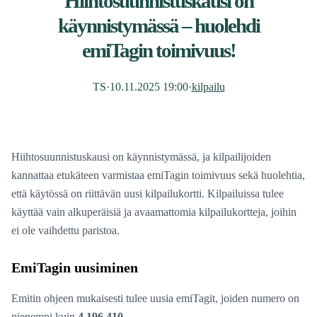
Hiihtosuunnistuskausi on
käynnistymässä – huolehdi
emiTagin toimivuus!
TS
·
10.11.2025 19:00
·
kilpailu
Hiihtosuunnistuskausi on käynnistymässä, ja kilpailijoiden
kannattaa etukäteen varmistaa emiTagin toimivuus sekä huolehtia,
että käytössä on riittävän uusi kilpailukortti. Kilpailuissa tulee
käyttää vain alkuperäisiä ja avaamattomia kilpailukortteja, joihin
ei ole vaihdettu paristoa.
EmiTagin uusiminen
Emitin ohjeen mukaisesti tulee uusia emiTagit, joiden numero on
pienempi kuin
4 196 410
.