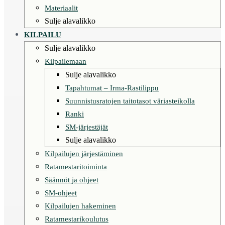
Materiaalit
Sulje alavalikko
KILPAILU
Sulje alavalikko
Kilpailemaan
Sulje alavalikko
Tapahtumat – Irma-Rastilippu
Suunnistusratojen taitotasot väriasteikolla
Ranki
SM-järjestäjät
Sulje alavalikko
Kilpailujen järjestäminen
Ratamestaritoiminta
Säännöt ja ohjeet
SM-ohjeet
Kilpailujen hakeminen
Ratamestarikoulutus