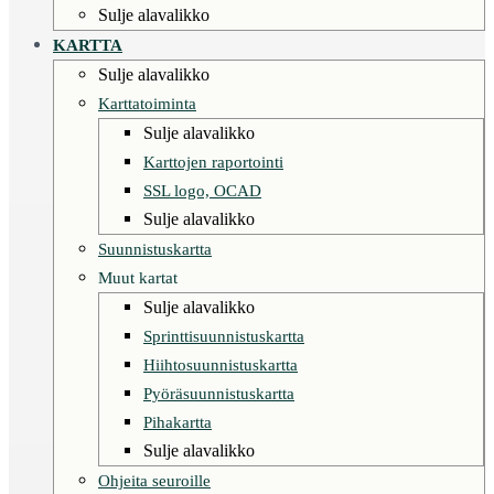
Sulje alavalikko
KARTTA
Sulje alavalikko
Karttatoiminta
Sulje alavalikko
Karttojen raportointi
SSL logo, OCAD
Sulje alavalikko
Suunnistuskartta
Muut kartat
Sulje alavalikko
Sprinttisuunnistuskartta
Hiihtosuunnistuskartta
Pyöräsuunnistuskartta
Pihakartta
Sulje alavalikko
Ohjeita seuroille