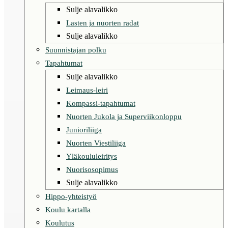
Sulje alavalikko
Lasten ja nuorten radat
Sulje alavalikko
Suunnistajan polku
Tapahtumat
Sulje alavalikko
Leimaus-leiri
Kompassi-tapahtumat
Nuorten Jukola ja Superviikonloppu
Junioriliiga
Nuorten Viestiliiga
Yläkoululeiritys
Nuorisosopimus
Sulje alavalikko
Hippo-yhteistyö
Koulu kartalla
Koulutus