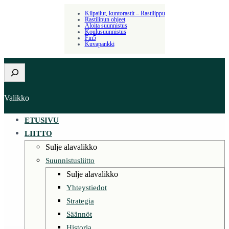
Kilpailut, kuntorastit – Rastilippu
Rastilipun ohjeet
Aloita suunnistus
Koulusuunnistus
Fin5
Kuvapankki
Etsi
Valikko
ETUSIVU
LIITTO
Sulje alavalikko
Suunnistusliitto
Sulje alavalikko
Yhteystiedot
Strategia
Säännöt
Historia