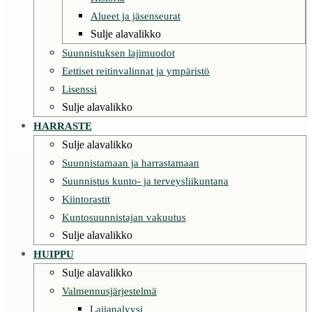
Alueet ja jäsenseurat
Sulje alavalikko
Suunnistuksen lajimuodot
Eettiset reitinvalinnat ja ympäristö
Lisenssi
Sulje alavalikko
HARRASTE
Sulje alavalikko
Suunnistamaan ja harrastamaan
Suunnistus kunto- ja terveysliikuntana
Kiintorastit
Kuntosuunnistajan vakuutus
Sulje alavalikko
HUIPPU
Sulje alavalikko
Valmennusjärjestelmä
Lajianalyysi