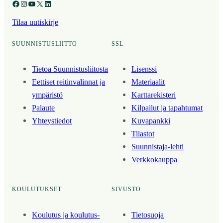
Facebook
Instagram
YouTube
X
LinkedIn
Tilaa uutiskirje
SUUNNISTUSLIITTO
SSL
Tietoa Suunnistusliitosta
Lisenssi
Eettiset reitinvalinnat ja
Materiaalit
ympäristö
Karttarekisteri
Palaute
Kilpailut ja tapahtumat
Yhteystiedot
Kuvapankki
Tilastot
Suunnistaja-lehti
Verkkokauppa
KOULUTUKSET
SIVUSTO
Koulutus ja koulutus­
Tietosuoja