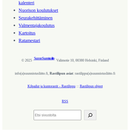
kalenteri
Nuorison koulutukset
Seura­kehittäminen
Valmentaja­koulutus
Kartoitus
Ratamestari
Suomen Suunnistusliitto
© 2025 ·
· Valimotie 10, 00380 Helsinki, Finland
info(a)suunnistusliitto.fi,
Rastilipun asiat
: rastilippu(a)suunnistusliitto.fi
Kilpailut ja kuntorastit – Rastilippu
:::
Rastilipun ohjeet
RSS
Etsi