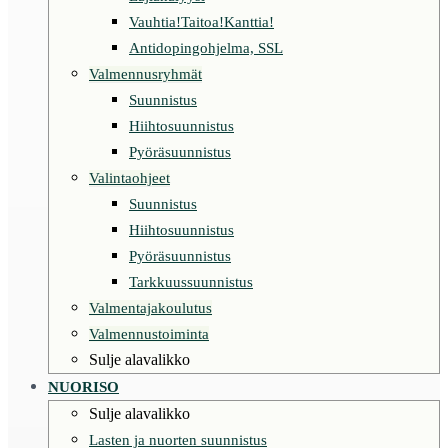
Vauhtia!Taitoa!Kanttia!
Antidopingohjelma, SSL
Valmennusryhmät
Suunnistus
Hiihtosuunnistus
Pyöräsuunnistus
Valintaohjeet
Suunnistus
Hiihtosuunnistus
Pyöräsuunnistus
Tarkkuussuunnistus
Valmentajakoulutus
Valmennustoiminta
Sulje alavalikko
NUORISO
Sulje alavalikko
Lasten ja nuorten suunnistus