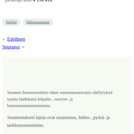
EmiTag
hiihtosuunnistus
«
Edellinen
Seuraava
»
Suomen Suunnistusliitto tukee suunnistusseurojen edellytyksiä
tarjota laadukasta kilpailu-, nuoriso- ja
kuntosuunnistustoimintaa.
Suunnistuksen lajeja ovat suunnistus, hiihto-, pyörä- ja
tarkkuussuunnistus.