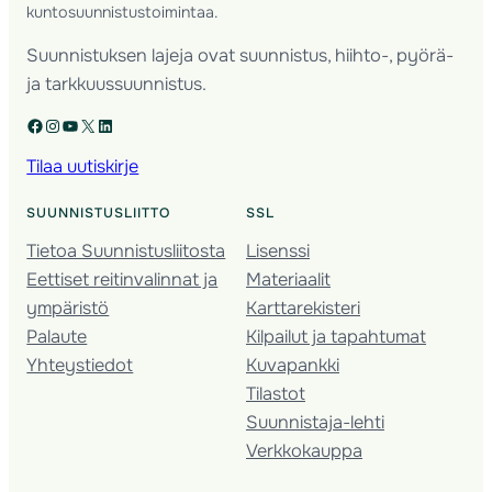
kuntosuunnistustoimintaa.
Suunnistuksen lajeja ovat suunnistus, hiihto-, pyörä-
ja tarkkuussuunnistus.
Facebook
Instagram
YouTube
X
LinkedIn
Tilaa uutiskirje
SUUNNISTUSLIITTO
SSL
Tietoa Suunnistusliitosta
Lisenssi
Eettiset reitinvalinnat ja
Materiaalit
ympäristö
Karttarekisteri
Palaute
Kilpailut ja tapahtumat
Yhteystiedot
Kuvapankki
Tilastot
Suunnistaja-lehti
Verkkokauppa