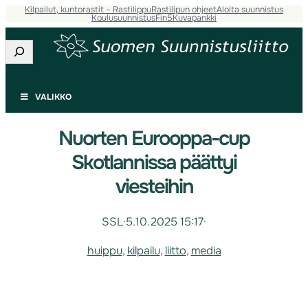
Kilpailut, kuntorastit – Rastilippu
Rastilipun ohjeet
Aloita suunnistus
Koulusuunnistus
Fin5
Kuvapankki
Etsi
VALIKKO
Nuorten Eurooppa-cup
Skotlannissa päättyi
viesteihin
SSL
·
5.10.2025 15:17
·
huippu
, 
kilpailu
, 
liitto
, 
media