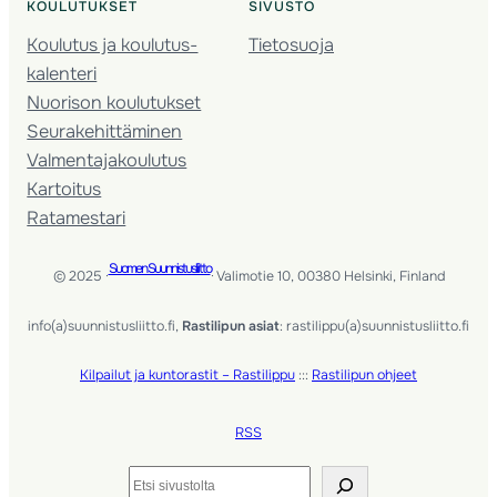
KOULUTUKSET
SIVUSTO
Koulutus ja koulutus­
Tietosuoja
kalenteri
Nuorison koulutukset
Seura­kehittäminen
Valmentaja­koulutus
Kartoitus
Ratamestari
Suomen Suunnistusliitto
© 2025 ·
· Valimotie 10, 00380 Helsinki, Finland
info(a)suunnistusliitto.fi,
Rastilipun asiat
: rastilippu(a)suunnistusliitto.fi
Kilpailut ja kuntorastit – Rastilippu
:::
Rastilipun ohjeet
RSS
Etsi