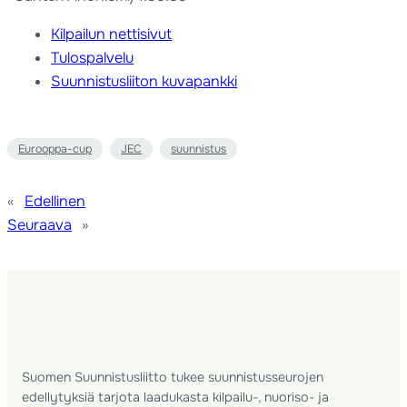
Kilpailun nettisivut
Tulospalvelu
Suunnistusliiton kuvapankki
Eurooppa-cup
JEC
suunnistus
«
Edellinen
Seuraava
»
Suomen Suunnistusliitto tukee suunnistusseurojen
edellytyksiä tarjota laadukasta kilpailu-, nuoriso- ja