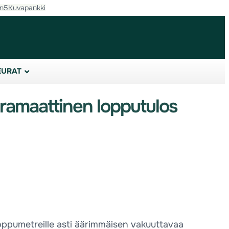
in5
Kuvapankki
EURAT
dramaattinen lopputulos
 loppumetreille asti äärimmäisen vakuuttavaa