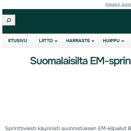
Kilpailut, kunt
Etsi
ETUSIVU
LIITTO
HARRASTE
HUIPPU
Suomalaisilta EM-sprin
Sprinttiviesti käynnisti suunnistuksen EM-kilpailut