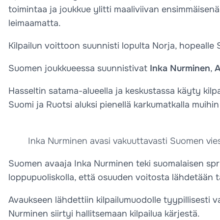
toimintaa ja joukkue ylitti maaliviivan ensimmäisenä.
leimaamatta.
Kilpailun voittoon suunnisti lopulta Norja, hopealle S
Suomen joukkueessa suunnistivat
Inka Nurminen
,
A
Hasseltin satama-alueella ja keskustassa käyty kilpai
Suomi ja Ruotsi aluksi pienellä karkumatkalla muihin
Inka Nurminen avasi vakuuttavasti Suomen vies
Suomen avaaja Inka Nurminen teki suomalaisen sprin
loppupuoliskolla, että osuuden voitosta lähdetään 
Avaukseen lähdettiin kilpailumuodolle tyypillisesti 
Nurminen siirtyi hallitsemaan kilpailua kärjestä.