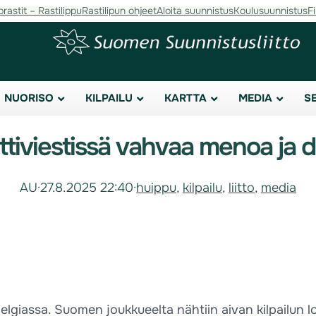
orastit – Rastilippu
Rastilipun ohjeet
Aloita suunnistus
Koulusuunnistus
F
NUORISO
KILPAILU
KARTTA
MEDIA
S
ttiviestissä vahvaa menoa ja 
AU
·
27.8.2025 22:40
·
huippu
, 
kilpailu
, 
liitto
, 
media
 Belgiassa. Suomen joukkueelta nähtiin aivan kilpailun