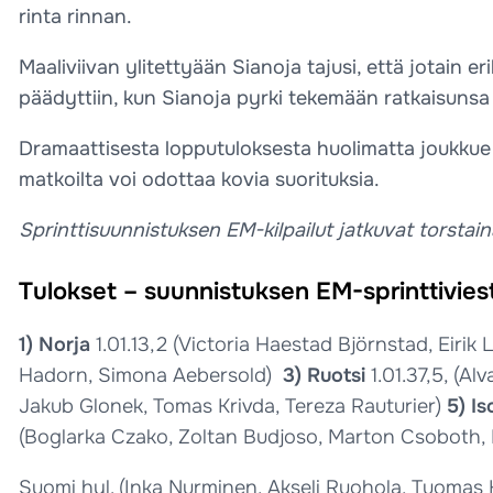
rinta rinnan.
Maaliviivan ylitettyään Sianoja tajusi, että jotain 
päädyttiin, kun Sianoja pyrki tekemään ratkaisunsa v
Dramaattisesta lopputuloksesta huolimatta joukkue e
matkoilta voi odottaa kovia suorituksia.
Sprinttisuunnistuksen EM-kilpailut jatkuvat torstai
Tulokset – suunnistuksen EM-sprinttiviest
1) Norja
1.01.13,2 (Victoria Haestad Björnstad, Eirik
Hadorn, Simona Aebersold)
3) Ruotsi
1.01.37,5, (A
Jakub Glonek, Tomas Krivda, Tereza Rauturier)
5) Is
(Boglarka Czako, Zoltan Budjoso, Marton Csoboth, 
Suomi hyl. (Inka Nurminen, Akseli Ruohola, Tuomas H