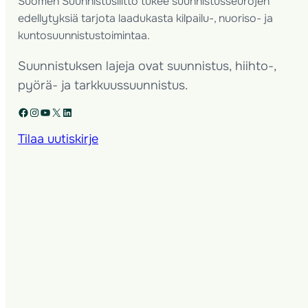
Suomen Suunnistusliitto tukee suunnistusseurojen
edellytyksiä tarjota laadukasta kilpailu-, nuoriso- ja
kuntosuunnistustoimintaa.
Suunnistuksen lajeja ovat suunnistus, hiihto-,
pyörä- ja tarkkuussuunnistus.
Facebook
Instagram
YouTube
X
LinkedIn
Tilaa uutiskirje