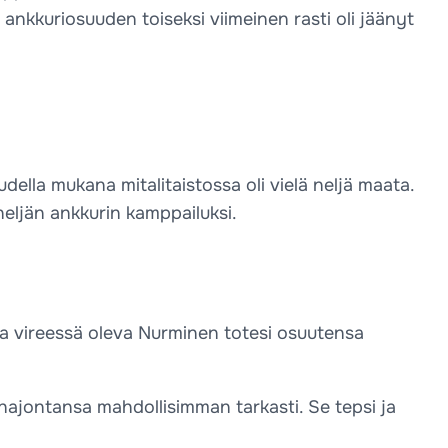
ä ankkuriosuuden toiseksi viimeinen rasti oli jäänyt
udella mukana mitalitaistossa oli vielä neljä maata.
 neljän ankkurin kamppailuksi.
ssa vireessä oleva Nurminen totesi osuutensa
 hajontansa mahdollisimman tarkasti. Se tepsi ja