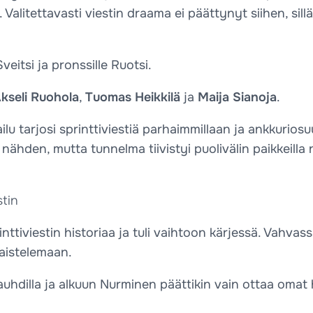
 Valitettavasti viestin draama ei päättynyt siihen, sill
veitsi ja pronssille Ruotsi.
kseli Ruohola
,
Tuomas Heikkilä
ja
Maija Sianoja
.
lu tarjosi sprinttiviestiä parhaimmillaan ja ankkuriosu
 nähden, mutta tunnelma tiivistyi puolivälin paikkeilla
tin
ttiviestin historiaa ja tuli vaihtoon kärjessä. Vahva
taistelemaan.
vauhdilla ja alkuun Nurminen päättikin vain ottaa omat