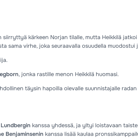
irryttyä kärkeen Norjan tilalle, mutta Heikkilä jatkoi 
ta sama virhe, joka seuraavalla osuudella muodostui 
ja.
Regborn
, jonka rastille menon Heikkilä huomasi.
ahdollinen täysin hapoilla olevalle suunnistajalle radan
 Lundbergin
kanssa yhdessä, ja yltyi loistavaan taistel
ne Benjaminsenin
kanssa lisää kaulaa pronssikamppailuss