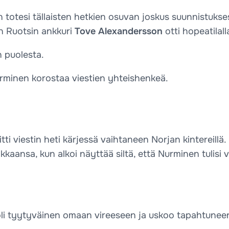
 totesi tällaisten hetkien osuvan joskus suunnistuks
un Ruotsin ankkuri
Tove Alexandersson
otti hopeatilall
n puolesta.
rminen korostaa viestien yhteishenkeä.
litti viestin heti kärjessä vaihtaneen Norjan kintereil
sa, kun alkoi näyttää siltä, että Nurminen tulisi vai
oli tyytyväinen omaan vireeseen ja uskoo tapahtuneen