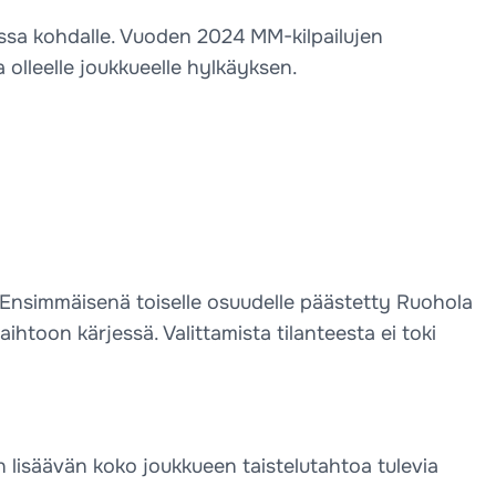
essa kohdalle. Vuoden 2024 MM-kilpailujen
a olleelle joukkueelle hylkäyksen.
lä. Ensimmäisenä toiselle osuudelle päästetty Ruohola
htoon kärjessä. Valittamista tilanteesta ei toki
 lisäävän koko joukkueen taistelutahtoa tulevia