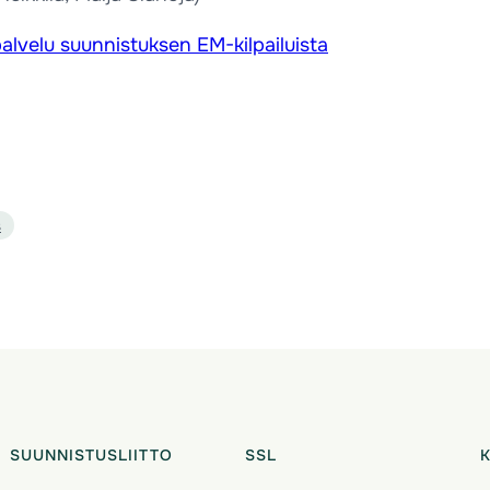
palvelu suunnistuksen EM-kilpailuista
s
SUUNNISTUSLIITTO
SSL