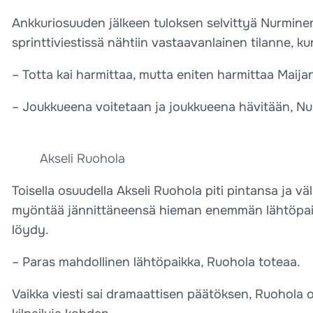
Ankkuriosuuden jälkeen tuloksen selvittyä Nurminen
sprinttiviestissä nähtiin vastaavanlainen tilanne, k
– Totta kai harmittaa, mutta eniten harmittaa Maija
– Joukkueena voitetaan ja joukkueena hävitään, Nu
Akseli Ruohola
Toisella osuudella Akseli Ruohola piti pintansa ja vä
myöntää jännittäneensä hieman enemmän lähtöpaikkaan
löydy.
– Paras mahdollinen lähtöpaikka, Ruohola toteaa.
Vaikka viesti sai dramaattisen päätöksen, Ruohola 