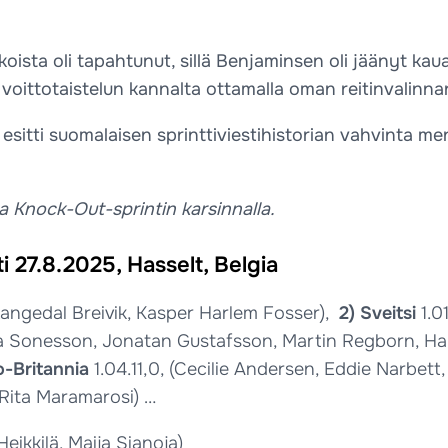
erikoista oli tapahtunut, sillä Benjaminsen oli jäänyt 
oittotaistelun kannalta ottamalla oman reitinvalinnan, 
sitti suomalaisen sprinttiviestihistorian vahvinta men
na Knock-Out-sprintin karsinnalla.
i 27.8.2025, Hasselt, Belgia
 Langedal Breivik, Kasper Harlem Fosser),
2) Sveitsi
1.0
lva Sonesson, Jonatan Gustafsson, Martin Regborn, 
o-Britannia
1.04.11,0, (Cecilie Andersen, Eddie Narbett
Rita Maramarosi) …
eikkilä, Maija Sianoja)