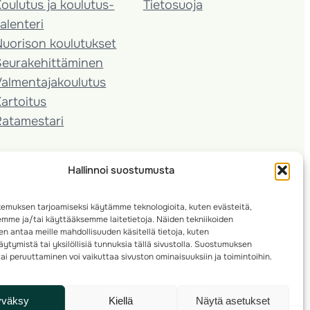
oulutus ja koulutus­
Tietosuoja
alenteri
Nuorison koulutukset
Seura­kehittäminen
almentaja­koulutus
artoitus
Ratamestari
Hallinnoi suostumusta
emuksen tarjoamiseksi käytämme teknologioita, kuten evästeitä,
emme ja/tai käyttääksemme laitetietoja. Näiden tekniikoiden
n antaa meille mahdollisuuden käsitellä tietoja, kuten
ytymistä tai yksilöllisiä tunnuksia tällä sivustolla. Suostumuksen
ai peruuttaminen voi vaikuttaa sivuston ominaisuuksiin ja toimintoihin.
yväksy
Kiellä
Näytä asetukset