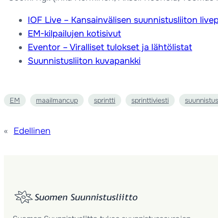
IOF Live – Kansainvälisen suunnistusliiton live
EM-kilpailujen kotisivut
Eventor – Viralliset tulokset ja lähtölistat
Suunnistusliiton kuvapankki
EM
maailmancup
sprintti
sprinttiviesti
suunnistu
«
Edellinen