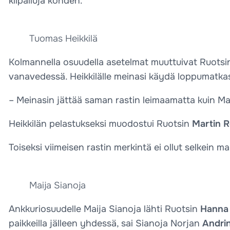
kilpailuja kohden.
Tuomas Heikkilä
Kolmannella osuudella asetelmat muuttuivat Ruotsin si
vanavedessä. Heikkilälle meinasi käydä loppumatkas
– Meinasin jättää saman rastin leimaamatta kuin Mai
Heikkilän pelastukseksi muodostui Ruotsin
Martin 
Toiseksi viimeisen rastin merkintä ei ollut selkein m
Maija Sianoja
Ankkuriosuudelle Maija Sianoja lähti Ruotsin
Hanna
paikkeilla jälleen yhdessä, sai Sianoja Norjan
Andri