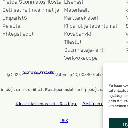
Tietoa Suunnistusliitosta
Lisenssi
K
Eettiset reitinvalinnat ja
Materiaalit
k
ympäristö
Karttarekisteri
Palaute
Kilpailut ja tapahtumat
Yhteystiedot
Kuvapankki
V
Tilastot
K
Suunnistaja-lehti
Verkkokauppa
Suomen Suunnistusliitto
© 2025 ·
· Valimotie 10, 00380 Helsinki, Finland
Parhaan kok
info(a)suunnistusliitto.fi,
Rastilipun asiat
: rastilippu(a)suunnistusliitto.fi
tallentaaks
hyväksymine
selauskäyttä
Kilpailut ja kuntorastit – Rastilippu
:::
Rastilipun ohjeet
jättäminen t
RSS
H