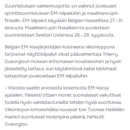
Suunnistuksen valmennusjohto on valinnut joukkueet
sprinttisuunnistuksen EM-kilpailuihin ja maailmancupin
finaaliin. EM-kilpailut käydään Belgian Hasseltissa 27.–31.
elokuuta. Maailmancupin finaalikierros puolestaan
suunnistetaan Sveitsin Usterissa 26.–28. syyskuuta.
Belgian EM-kisajärjestäjien kuluneena viikonloppuna
tarjoamat näyttökilpailut olivat päävalmentaja Thierry
Gueorgioun mukaan erinomaisen kovatasoinen ja hyvin
järjestetty kattaus, kun käytännössä kaikki kärkimaat
katsastivat joukkueitaan EM-kilpailuihin.
– Kisoista saatiin arvokasta kokemusta EM-kisoja
ajatellen. Yleisesti ottaen monet suomalaiset vaikuttivat
todella hyvin valmistautuneilta tehden hyviä suorituksia.
Viikonlopun kohokohdiksi nousivat toki Tuomas Heikkilän
mainiot suoritukset molempina päivinä, hehkutti
Gueorgiou.