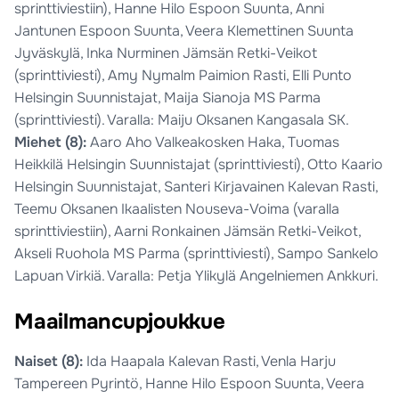
sprinttiviestiin), Hanne Hilo Espoon Suunta, Anni
Jantunen Espoon Suunta, Veera Klemettinen Suunta
Jyväskylä, Inka Nurminen Jämsän Retki-Veikot
(sprinttiviesti), Amy Nymalm Paimion Rasti, Elli Punto
Helsingin Suunnistajat, Maija Sianoja MS Parma
(sprinttiviesti). Varalla: Maiju Oksanen Kangasala SK.
Miehet (8):
Aaro Aho Valkeakosken Haka, Tuomas
Heikkilä Helsingin Suunnistajat (sprinttiviesti), Otto Kaario
Helsingin Suunnistajat, Santeri Kirjavainen Kalevan Rasti,
Teemu Oksanen Ikaalisten Nouseva-Voima (varalla
sprinttiviestiin), Aarni Ronkainen Jämsän Retki-Veikot,
Akseli Ruohola MS Parma (sprinttiviesti), Sampo Sankelo
Lapuan Virkiä. Varalla: Petja Ylikylä Angelniemen Ankkuri.
Maailmancupjoukkue
Naiset (8):
Ida Haapala Kalevan Rasti, Venla Harju
Tampereen Pyrintö, Hanne Hilo Espoon Suunta, Veera