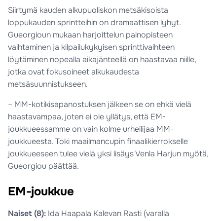
Siirtymä kauden alkupuoliskon metsäkisoista
loppukauden sprintteihin on dramaattisen lyhyt.
Gueorgioun mukaan harjoittelun painopisteen
vaihtaminen ja kilpailukykyisen sprinttivaihteen
löytäminen nopealla aikajänteellä on haastavaa niille,
jotka ovat fokusoineet alkukaudesta
metsäsuunnistukseen.
– MM-kotikisapanostuksen jälkeen se on ehkä vielä
haastavampaa, joten ei ole yllätys, että EM-
joukkueessamme on vain kolme urheilijaa MM-
joukkueesta. Toki maailmancupin finaalikierrokselle
joukkueeseen tulee vielä yksi lisäys Venla Harjun myötä,
Gueorgiou päättää.
EM-joukkue
Naiset (8):
Ida Haapala Kalevan Rasti (varalla