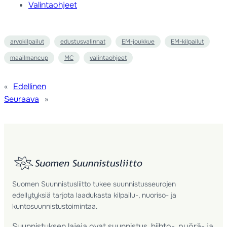
Valintaohjeet
arvokilpailut
edustusvalinnat
EM-joukkue
EM-kilpailut
maailmancup
MC
valintaohjeet
«
Edellinen
Seuraava
»
Suomen Suunnistusliitto tukee suunnistusseurojen
edellytyksiä tarjota laadukasta kilpailu-, nuoriso- ja
kuntosuunnistustoimintaa.
Suunnistuksen lajeja ovat suunnistus, hiihto-, pyörä- ja