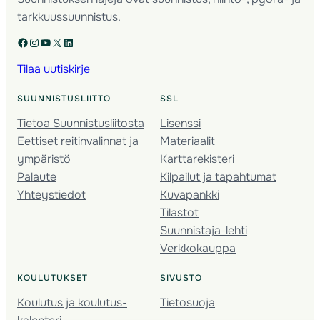
tarkkuussuunnistus.
Facebook
Instagram
YouTube
X
LinkedIn
Tilaa uutiskirje
SUUNNISTUSLIITTO
SSL
Tietoa Suunnistusliitosta
Lisenssi
Eettiset reitinvalinnat ja
Materiaalit
ympäristö
Karttarekisteri
Palaute
Kilpailut ja tapahtumat
Yhteystiedot
Kuvapankki
Tilastot
Suunnistaja-lehti
Verkkokauppa
KOULUTUKSET
SIVUSTO
Koulutus ja koulutus­
Tietosuoja