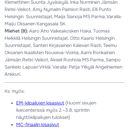
Klemettinen Suunta Jyväskylä, Inka Nurminen Jämsän
Retki-Veikot, Amy Nymalm Paimion Rasti, Elli Punto
Helsingin Suunnistajat, Maija Sianoja MS Parma. Varalla:
Maiju Oksanen Kangasala SK.
Miehet (8):
Aaro Aho Valkeakosken Haka, Tuomas
Heikkilä Helsingin Suunnistajat, Otto Kaario Helsingin
Suunnistajat, Santeri Kirjavainen Kalevan Rasti, Teemu
Oksanen Ikaalisten Nouseva-Voima, Aarni Ronkainen
Jämsän Retki-Veikot, Akseli Ruohola MS Parma, Sampo
Sankelo Lapuan Virkiä. Varalla: Petja Ylikylä Angelniemen
Ankkuri.
Ks. myös:
EM-kilpailujen kisasivut
(Huom! sivujen
livecenterissä myös 2.–3.8. sprintin
näyttökilpailujen tulokset)
MC-finaalin kisasivut