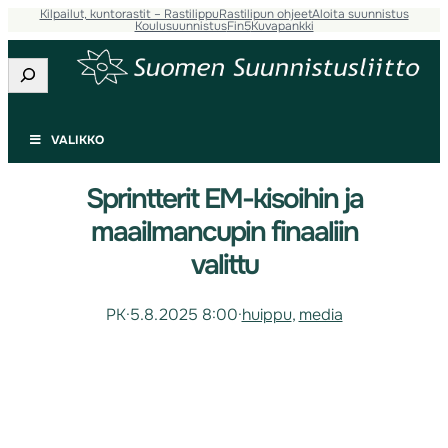
Kilpailut, kuntorastit – Rastilippu
Rastilipun ohjeet
Aloita suunnistus
Koulusuunnistus
Fin5
Kuvapankki
Etsi
VALIKKO
Sprintterit EM-kisoihin ja
maailmancupin finaaliin
valittu
PK
·
5.8.2025 8:00
·
huippu
, 
media