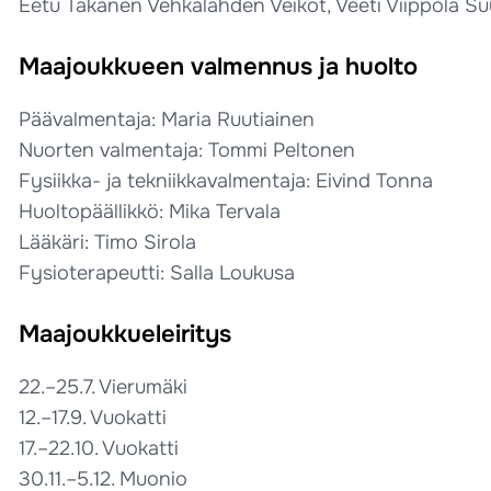
Eetu Takanen Vehkalahden Veikot, Veeti Viippola S
Maajoukkueen valmennus ja huolto
Päävalmentaja: Maria Ruutiainen
Nuorten valmentaja: Tommi Peltonen
Fysiikka- ja tekniikkavalmentaja: Eivind Tonna
Huoltopäällikkö: Mika Tervala
Lääkäri: Timo Sirola
Fysioterapeutti: Salla Loukusa
Maajoukkueleiritys
22.–25.7. Vierumäki
12.–17.9. Vuokatti
17.–22.10. Vuokatti
30.11.–5.12. Muonio