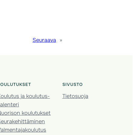
Seuraava
»
KOULUTUKSET
SIVUSTO
oulutus ja koulutus­
Tietosuoja
alenteri
Nuorison koulutukset
Seura­kehittäminen
almentaja­koulutus