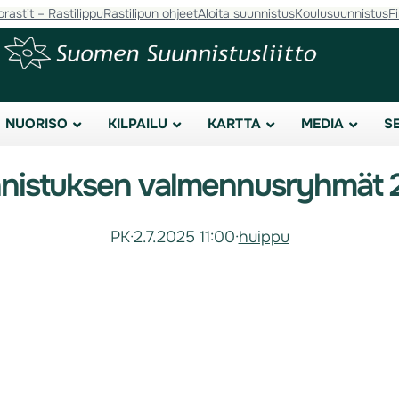
orastit – Rastilippu
Rastilipun ohjeet
Aloita suunnistus
Koulusuunnistus
F
NUORISO
KILPAILU
KARTTA
MEDIA
S
nnistuksen valmennusryhmät
PK
·
2.7.2025 11:00
·
huippu