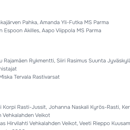
onkajärven Pahka, Amanda Yli-Futka MS Parma
en Espoon Akilles, Aapo Viippola MS Parma
su Rajamäen Rykmentti, Siiri Rasimus Suunta Jyväskyl
istajat
Miska Tervala Rastivarsat
i Korpi Rasti-Jussit, Johanna Naskali Kyrös-Rasti, Kert
en Vehkalahden Veikot
klas Hirvilahti Vehkalahden Veikot, Veeti Rieppo Kuusa