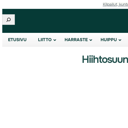
Kilpailut, kunt
Etsi
ETUSIVU
LIITTO
HARRASTE
HUIPPU
Hiihtosuu