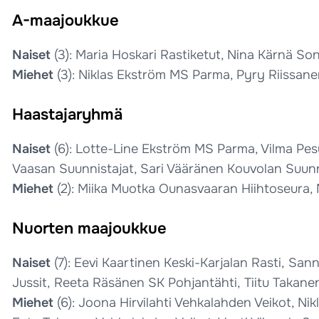
A-maajoukkue
Naiset
(3): Maria Hoskari Rastiketut, Nina Kärnä S
Miehet
(3): Niklas Ekström MS Parma, Pyry Riissan
Haastajaryhmä
Naiset
(6): Lotte-Line Ekström MS Parma, Vilma Pe
Vaasan Suunnistajat, Sari Vääränen Kouvolan Suunn
Miehet
(2): Miika Muotka Ounasvaaran Hiihtoseura, 
Nuorten maajoukkue
Naiset
(7): Eevi Kaartinen Keski-Karjalan Rasti, Sann
Jussit, Reeta Räsänen SK Pohjantähti, Tiitu Takan
Miehet
(6): Joona Hirvilahti Vehkalahden Veikot, Ni