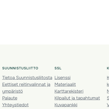
SUUNNISTUSLIITTO
SSL
Tietoa Suunnistusliitosta
Lisenssi
K
Eettiset reitinvalinnat ja
Materiaalit
k
ympäristö
Karttarekisteri
Palaute
Kilpailut ja tapahtumat
Yhteystiedot
Kuvapankki
V