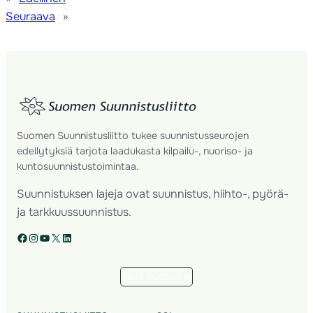
Seuraava
»
Suomen Suunnistusliitto tukee suunnistusseurojen
edellytyksiä tarjota laadukasta kilpailu-, nuoriso- ja
kuntosuunnistustoimintaa.
Suunnistuksen lajeja ovat suunnistus, hiihto-, pyörä-
ja tarkkuussuunnistus.
Facebook
Instagram
YouTube
X
LinkedIn
Tilaa uutiskirje