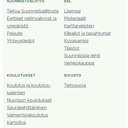
SUUNNISTUSLIITTO
SSL
Tietoa Suunnistusliitosta
Lisenssi
Eettiset reitinvalinnat ja
Materiaalit
ympäristö
Karttarekisteri
Palaute
Kilpailut ja tapahtumat
Yhteystiedot
Kuvapankki
Tilastot
Suunnistaja-lehti
Verkkokauppa
KOULUTUKSET
SIVUSTO
Koulutus ja koulutus­
Tietosuoja
kalenteri
Nuorison koulutukset
Seura­kehittäminen
Valmentaja­koulutus
Kartoitus