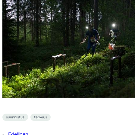
suunnistus
terveys
«
Edellinen