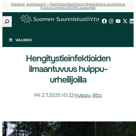
Kilpailut, kuntorastit – Rastilippu
Rastilipun ohjeet
Aloita suunnistus
Koulusuunnistus
Fin5
Kuvapankki
Etsi
VALIKKO
Hengitystieinfektioiden
ilmaantuvuus huippu-
urheilijoilla
PK
·
2.7.2025 10:22
·
huippu
, 
liitto