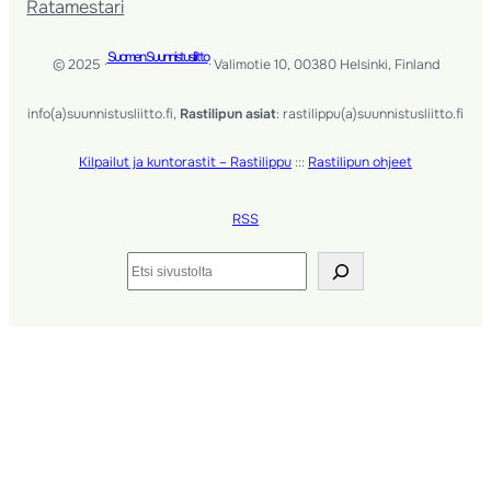
Ratamestari
Suomen Suunnistusliitto
© 2025 ·
· Valimotie 10, 00380 Helsinki, Finland
info(a)suunnistusliitto.fi,
Rastilipun asiat
: rastilippu(a)suunnistusliitto.fi
Kilpailut ja kuntorastit – Rastilippu
:::
Rastilipun ohjeet
RSS
Etsi