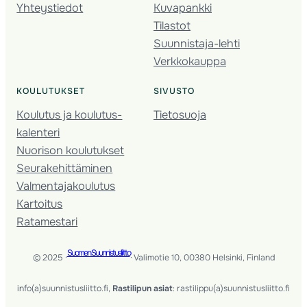
Yhteystiedot
Kuvapankki
Tilastot
Suunnistaja-lehti
Verkkokauppa
KOULUTUKSET
SIVUSTO
Koulutus ja koulutus­
Tietosuoja
kalenteri
Nuorison koulutukset
Seura­kehittäminen
Valmentaja­koulutus
Kartoitus
Ratamestari
Suomen Suunnistusliitto
© 2025 ·
· Valimotie 10, 00380 Helsinki, Finland
info(a)suunnistusliitto.fi,
Rastilipun asiat
: rastilippu(a)suunnistusliitto.fi