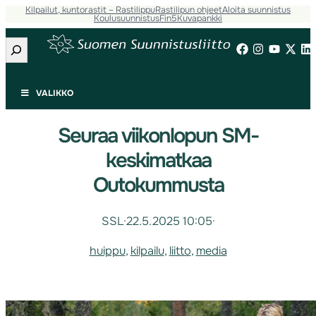
Kilpailut, kuntorastit – Rastilippu
Rastilipun ohjeet
Aloita suunnistus
Koulusuunnistus
Fin5
Kuvapankki
Etsi
VALIKKO
Seuraa viikonlopun SM-
keskimatkaa
Outokummusta
SSL
·
22.5.2025 10:05
·
huippu
, 
kilpailu
, 
liitto
, 
media