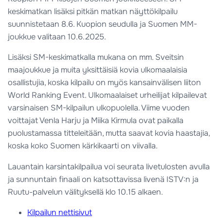
keskimatkan lisäksi pitkän matkan näyttökilpailu
suunnistetaan 8.6. Kuopion seudulla ja Suomen MM-
joukkue valitaan 10.6.2025.
Lisäksi SM-keskimatkalla mukana on mm. Sveitsin
maajoukkue ja muita yksittäisiä kovia ulkomaalaisia
osallistujia, koska kilpailu on myös kansainvälisen liiton
World Ranking Event. Ulkomaalaiset urheilijat kilpailevat
varsinaisen SM-kilpailun ulkopuolella. Viime vuoden
voittajat Venla Harju ja Miika Kirmula ovat paikalla
puolustamassa titteleitään, mutta saavat kovia haastajia,
koska koko Suomen kärkikaarti on viivalla.
Lauantain karsintakilpailua voi seurata livetulosten avulla
ja sunnuntain finaali on katsottavissa livenä ISTV:n ja
Ruutu-palvelun välityksellä klo 10.15 alkaen.
Kilpailun nettisivut