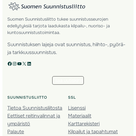
Suomen Suunnistusliitto tukee suunnistusseurojen
edellytyksiä tarjota laadukasta kilpailu-, nuoriso- ja
kuntosuunnistustoimintaa.
Suunnistuksen lajeja ovat suunnistus, hiihto-, pyörä-
ja tarkkuussuunnistus.
Facebook
Instagram
YouTube
X
LinkedIn
Tilaa uutiskirje
SUUNNISTUSLIITTO
SSL
Tietoa Suunnistusliitosta
Lisenssi
Eettiset reitinvalinnat ja
Materiaalit
ympäristö
Karttarekisteri
Palaute
Kilpailut ja tapahtumat