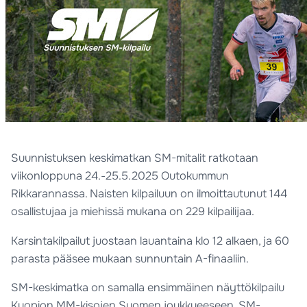
Suunnistuksen keskimatkan SM-mitalit ratkotaan
viikonloppuna 24.-25.5.2025 Outokummun
Rikkarannassa. Naisten kilpailuun on ilmoittautunut 144
osallistujaa ja miehissä mukana on 229 kilpailijaa.
Karsintakilpailut juostaan lauantaina klo 12 alkaen, ja 60
parasta pääsee mukaan sunnuntain A-finaaliin.
SM-keskimatka on samalla ensimmäinen näyttökilpailu
Kuopion MM-kisojen Suomen joukkueeseen. SM-