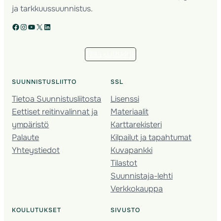
ja tarkkuussuunnistus.
Facebook
Instagram
YouTube
X
LinkedIn
Tilaa uutiskirje
SUUNNISTUSLIITTO
SSL
Tietoa Suunnistusliitosta
Lisenssi
Eettiset reitinvalinnat ja
Materiaalit
ympäristö
Karttarekisteri
Palaute
Kilpailut ja tapahtumat
Yhteystiedot
Kuvapankki
Tilastot
Suunnistaja-lehti
Verkkokauppa
KOULUTUKSET
SIVUSTO