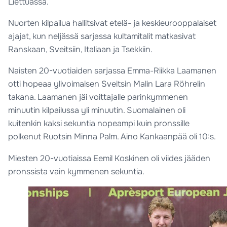
Liettuassa.
Nuorten kilpailua hallitsivat etelä- ja keskieurooppalaiset
ajajat, kun neljässä sarjassa kultamitalit matkasivat
Ranskaan, Sveitsiin, Italiaan ja Tsekkiin.
Naisten 20-vuotiaiden sarjassa Emma-Riikka Laamanen
otti hopeaa ylivoimaisen Sveitsin Malin Lara Röhrelin
takana. Laamanen jäi voittajalle parinkymmenen
minuutin kilpailussa yli minuutin. Suomalainen oli
kuitenkin kaksi sekuntia nopeampi kuin pronssille
polkenut Ruotsin Minna Palm. Aino Kankaanpää oli 10:s.
Miesten 20-vuotiaissa Eemil Koskinen oli viides jääden
pronssista vain kymmenen sekuntia.