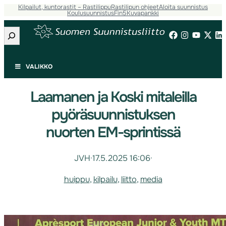
Kilpailut, kuntorastit – Rastilippu
Rastilipun ohjeet
Aloita suunnistus
Koulusuunnistus
Fin5
Kuvapankki
Etsi
VALIKKO
Laamanen ja Koski mitaleilla
pyöräsuunnistuksen
nuorten EM-sprintissä
JVH
·
17.5.2025 16:06
·
huippu
, 
kilpailu
, 
liitto
, 
media