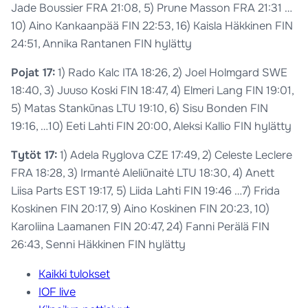
Jade Boussier FRA 21:08, 5) Prune Masson FRA 21:31 …
10) Aino Kankaanpää FIN 22:53, 16) Kaisla Häkkinen FIN
24:51, Annika Rantanen FIN hylätty
Pojat 17:
1) Rado Kalc ITA 18:26, 2) Joel Holmgard SWE
18:40, 3) Juuso Koski FIN 18:47, 4) Elmeri Lang FIN 19:01,
5) Matas Stankūnas LTU 19:10, 6) Sisu Bonden FIN
19:16, …10) Eeti Lahti FIN 20:00, Aleksi Kallio FIN hylätty
Tytöt 17:
1) Adela Ryglova CZE 17:49, 2) Celeste Leclere
FRA 18:28, 3) Irmantė Aleliūnaitė LTU 18:30, 4) Anett
Liisa Parts EST 19:17, 5) Liida Lahti FIN 19:46 …7) Frida
Koskinen FIN 20:17, 9) Aino Koskinen FIN 20:23, 10)
Karoliina Laamanen FIN 20:47, 24) Fanni Perälä FIN
26:43, Senni Häkkinen FIN hylätty
Kaikki tulokset
IOF live