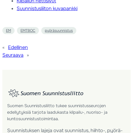
Kilpailun nettisivut
Suunnistusliiton kuvapankki
EM
EMTBOC
pyöräsuunnistus
«
Edellinen
Seuraava
»
Suomen Suunnistusliitto tukee suunnistusseurojen
edellytyksiä tarjota laadukasta kilpailu-, nuoriso- ja
kuntosuunnistustoimintaa.
Suunnistuksen lajeja ovat suunnistus, hiihto-, pyörä-