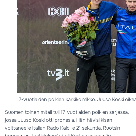
17-vuotiaiden poikien kärkikolmikko. Juuso Koski oik
Suomen toinen mitali tuli 17-vuotiaiden poikien sarjassa,
jossa Juuso Koski otti pronssia. Hän hävisi kisan
voittaneelle Italian Rado Kalcille 21 sekuntia. Ruotsin
hopeamies Joel Holmgård oli Koskea seitsemän