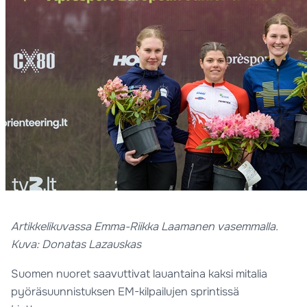
Artikkelikuvassa Emma-Riikka Laamanen vasemmalla.
Kuva: Donatas Lazauskas
Suomen nuoret saavuttivat lauantaina kaksi mitalia
pyöräsuunnistuksen EM-kilpailujen sprintissä