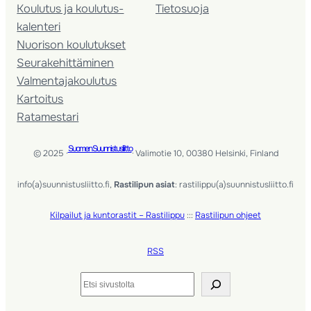
Koulutus ja koulutus­
Tietosuoja
kalenteri
Nuorison koulutukset
Seura­kehittäminen
Valmentaja­koulutus
Kartoitus
Ratamestari
Suomen Suunnistusliitto
© 2025 ·
· Valimotie 10, 00380 Helsinki, Finland
info(a)suunnistusliitto.fi,
Rastilipun asiat
: rastilippu(a)suunnistusliitto.fi
Kilpailut ja kuntorastit – Rastilippu
:::
Rastilipun ohjeet
RSS
Etsi